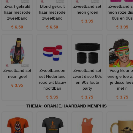
Zwart gekruld
Blond gekrult
Zweetband set
Zweetband s
haar met rode
haar met rode
neon groen
neon roze di
zweetband
zweetband
80s en 90s
€ 3,95
€ 6,50
€ 6,50
€ 3,95
Zweetband set
Zweetbanden
Zweetband set
Voeg kleur 
neon geel
set Nederland
zwart disco 80s
energie toe 
rood wit blauw
en 90s foute
je disco fees
€ 3,95
hoofdban
party
met n
€ 5,95
€ 3,75
€ 3,75
THEMA:
ORANJE
,
HAARBAND MEMPHIS