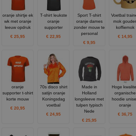
oranje shirtje ek
T-shirt leukste
Sport T-shirt
Voetbal train
wk met oranje
oranje
oranje dames
mok goude
leeuw opdruk
supporter
zonder mouw te
koffiemok
personal
€ 25,95
€ 22,95
€ 14,95
€ 9,95
oranje
70s disco shirt
Made in
Hoge kwalite
supporter t-shirt
satijn oranje
Holland
organische
korte mouw
Koningsdag
longsleeve met
hoodie unis
voetbal
tulpen typisch
oranje
€ 20,95
Nede
€ 24,95
€ 36,75
€ 25,95