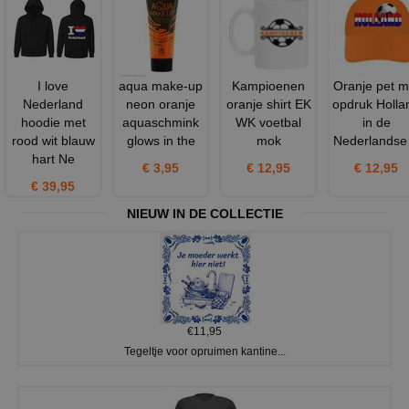
I love
aqua make-up
Kampioenen
Oranje pet m
Nederland
neon oranje
oranje shirt EK
opdruk Holla
hoodie met
aquaschmink
WK voetbal
in de
rood wit blauw
glows in the
mok
Nederlandse 
hart Ne
€ 3,95
€ 12,95
€ 12,95
€ 39,95
NIEUW IN DE COLLECTIE
€11,95
Tegeltje voor opruimen kantine...