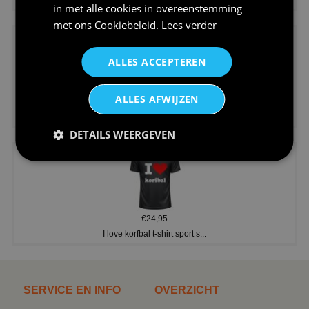
in met alle cookies in overeenstemming
met ons
Cookiebeleid
.
Lees verder
ALLES ACCEPTEREN
ALLES AFWIJZEN
€24,95
V-hals shirt rood wit blauw st...
DETAILS WEERGEVEN
€24,95
I love korfbal t-shirt sport s...
SERVICE EN INFO
OVERZICHT