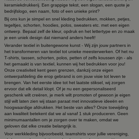
keramiekdrukkerij. Een grappige tekst, een slogan, een quote je
bedrijfslogo, een naam, foto of een unieke print?
Bij ons kun je simpel en snel kleding bedrukken, mokken, petjes,
tegeltjes, schorten, hoodies, polos, sweaters etc. met een eigen
ontwerp. Bepaal zelf de kleur, opdruk en het lettertype en zo maak
je een uniek design dat niemand anders heeft!
Verander textiel in buitengewone kunst - Wij zijn jouw partners in
het transformeren van textiel tot unieke meesterwerken. Of het nu
T-shirts, tassen, schorten, polos, petten of zelfs koussen zijn - als
het gemaakt is van textiel, kunnen wij het bedrukken voor jou!
Onze creativiteit kent geen grenzen, dankzij onze eigen
ontwerpafdeling die erop gebrand is om jouw visie tot leven te
brengen. Van het eerste idee tot het laatste stiksel, wij zorgen
ervoor dat elk detail klopt. Of je nu een gepersonaliseerd
geschenk wilt creëren, je merk wilt promoten of gewoon je eigen
stijl wilt laten zien wij staan paraat met innovatieve ideeën en
hoogwaardige afdrukken. Het beste van alles? Onze toewijding
aan kwaliteit betekent dat we al vanaf 1 stuk produceren. Geen
minimumaantallen om je zorgen over te maken, omdat we
geloven dat elke creatie belangrijk is.
Voor werkkleding bijvoorbeeld, teamshirts voor jullie vereniging,