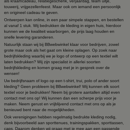
als kraamcadeau, relatiegeschenk, verjaardag, team uitje,
touwerij, vrijgezellenfeest. Maar ook om iemand een persoonlijk
en origineel cadeau te geven.
Ontwerpen kan online, in een paar simpele stappen, en bestellen
al vanaf 1 stuk. Wij bedrukken de kleding in eigen huis, hierdoor
kunnen we de kwaliteit waarborgen, de prijs laag houden en
snelle levering garanderen.
Natuurlijk staan wij bij BBwebwinkel klaar voor bedrijven, zowel
grote maar ook als het gaat om kleine oplagen. Op zoek naar
bedrijfskleding waarbij we je logo of ontwerp op een textiel wilt
laten bedrukken? Wij zijn specialist in allerlei soorten
bedrijfskleding en komen graag met je in gesprek over de
wensen!
Uw bedrijfsnaam of logo op een t-shirt, trui, polo of ander soort
kleding? Geen probleem bij BBwebwinkel! Wij kunnen elk soort
textiel voor je bedrukken! Neem bij grotere aantallen altijd even
contact met ons op! Wij kunnen dan een scherpe prijs voor je
maken. Neem gerust en vrijblijvend contact met ons op als je
benieuwd bent naar de mogelijkheden.
Ook verenigingen hebben regelmatig bedrukte kleding nodig,
denk bijvoorbeeld aan sporttenues, trainingspakken, sporttassen,
caps. Daarom denken wij graag met je mee aan een passende