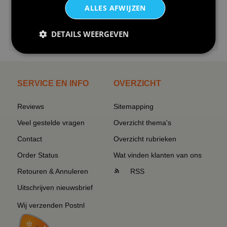
ALLES AFWIJZEN
€24,95
DETAILS WEERGEVEN
I love korfbal t-shirt sport s...
SERVICE EN INFO
OVERZICHT
Reviews
Sitemapping
Veel gestelde vragen
Overzicht thema's
Contact
Overzicht rubrieken
Order Status
Wat vinden klanten van ons
Retouren & Annuleren
RSS
Uitschrijven nieuwsbrief
Wij verzenden Postnl