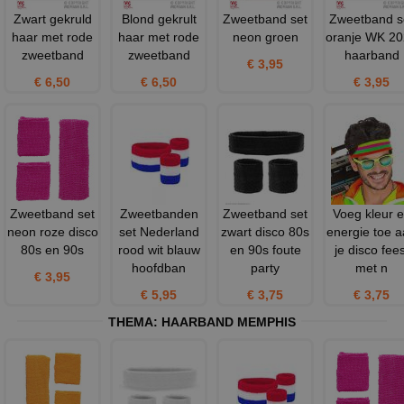
Zwart gekruld
Blond gekrult
Zweetband set
Zweetband s
haar met rode
haar met rode
neon groen
oranje WK 2
zweetband
zweetband
haarband
€ 3,95
€ 6,50
€ 6,50
€ 3,95
Zweetband set
Zweetbanden
Zweetband set
Voeg kleur 
neon roze disco
set Nederland
zwart disco 80s
energie toe 
80s en 90s
rood wit blauw
en 90s foute
je disco fees
hoofdban
party
met n
€ 3,95
€ 5,95
€ 3,75
€ 3,75
THEMA:
HAARBAND MEMPHIS