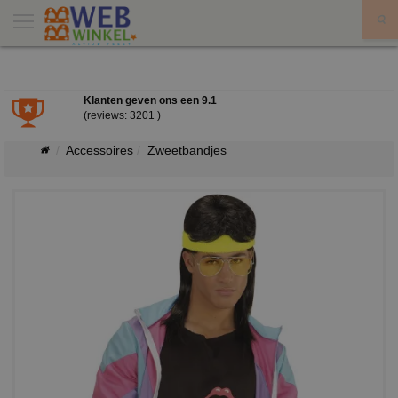
X
Klanten geven ons een
9.1
(reviews: 3201 )
Accessoires
Zweetbandjes