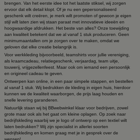
brengen. Van het eerste idee tot het laatste stiksel, wij zorgen
ervoor dat elk detail klopt. Of je nu een gepersonaliseerd
geschenk wilt creëren, je merk wilt promoten of gewoon je eigen
stijl wilt laten zien wij staan paraat met innovatieve ideeën en
hoogwaardige afdrukken. Het beste van alles? Onze toewijding
aan kwaliteit betekent dat we al vanaf 1 stuk produceren. Geen
minimumaantallen om je zorgen over te maken, omdat we
geloven dat elke creatie belangrijk is.
Voor werkkleding bijvoorbeeld, teamshirts voor jullie vereniging,
als kraamcadeau, relatiegeschenk, verjaardag, team uitje,
touwerij, vrijgezellenfeest. Maar ook om iemand een persoonlijk
en origineel cadeau te geven.
Ontwerpen kan online, in een paar simpele stappen, en bestellen
al vanaf 1 stuk. Wij bedrukken de kleding in eigen huis, hierdoor
kunnen we de kwaliteit waarborgen, de prijs laag houden en
snelle levering garanderen.
Natuurlijk staan wij bij BBwebwinkel klaar voor bedrijven, zowel
grote maar ook als het gaat om kleine oplagen. Op zoek naar
bedrijfskleding waarbij we je logo of ontwerp op een textiel wilt
laten bedrukken? Wij zijn specialist in allerlei soorten
bedrijfskleding en komen graag met je in gesprek over de
wensen!