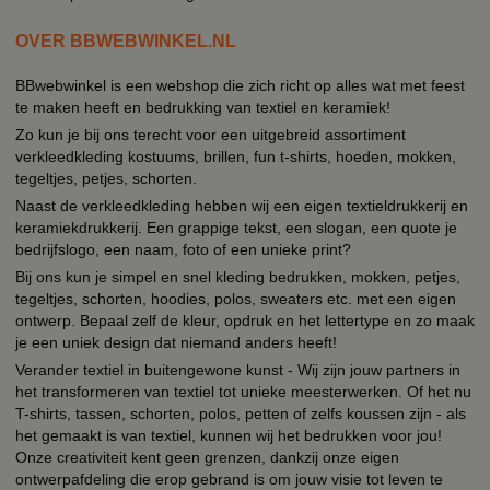
OVER BBWEBWINKEL.NL
BBwebwinkel is een webshop die zich richt op alles wat met feest
te maken heeft en bedrukking van textiel en keramiek!
Zo kun je bij ons terecht voor een uitgebreid assortiment
verkleedkleding kostuums, brillen, fun t-shirts, hoeden, mokken,
tegeltjes, petjes, schorten.
Naast de verkleedkleding hebben wij een eigen textieldrukkerij en
keramiekdrukkerij. Een grappige tekst, een slogan, een quote je
bedrijfslogo, een naam, foto of een unieke print?
Bij ons kun je simpel en snel kleding bedrukken, mokken, petjes,
tegeltjes, schorten, hoodies, polos, sweaters etc. met een eigen
ontwerp. Bepaal zelf de kleur, opdruk en het lettertype en zo maak
je een uniek design dat niemand anders heeft!
Verander textiel in buitengewone kunst - Wij zijn jouw partners in
het transformeren van textiel tot unieke meesterwerken. Of het nu
T-shirts, tassen, schorten, polos, petten of zelfs koussen zijn - als
het gemaakt is van textiel, kunnen wij het bedrukken voor jou!
Onze creativiteit kent geen grenzen, dankzij onze eigen
ontwerpafdeling die erop gebrand is om jouw visie tot leven te