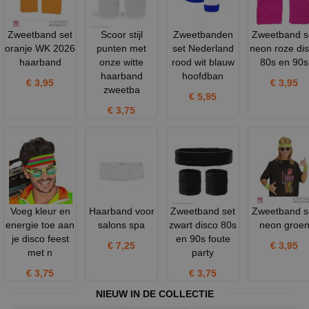
Zweetband set
Scoor stijl
Zweetbanden
Zweetband s
oranje WK 2026
punten met
set Nederland
neon roze di
haarband
onze witte
rood wit blauw
80s en 90s
haarband
hoofdban
€ 3,95
€ 3,95
zweetba
€ 5,95
€ 3,75
Voeg kleur en
Haarband voor
Zweetband set
Zweetband s
energie toe aan
salons spa
zwart disco 80s
neon groe
je disco feest
en 90s foute
€ 7,25
€ 3,95
met n
party
€ 3,75
€ 3,75
NIEUW IN DE COLLECTIE