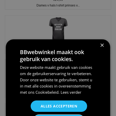
Dames v hals t-shirt prinses v...
×
€24,95
Koningsdag shirt heren v-hals ...
BBwebwinkel maakt ook
gebruik van cookies.
Deze website maakt gebruik van cookies
om de gebruikerservaring te verbeteren.
Door onze website te gebruiken, stemt u
in met alle cookies in overeenstemming
€24,95
met ons
Cookiebeleid
.
Lees verder
V-hals shirt rood wit blauw st...
ALLES ACCEPTEREN