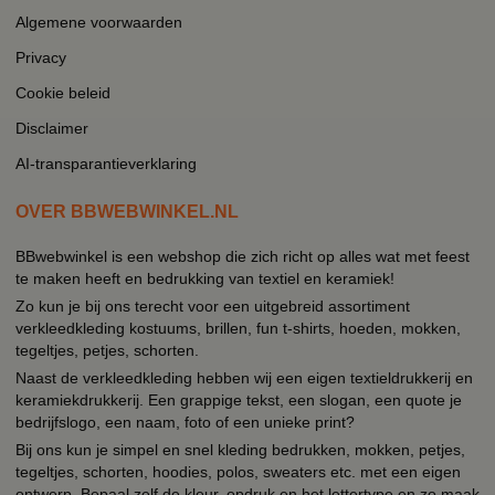
Algemene voorwaarden
Privacy
Cookie beleid
Disclaimer
AI-transparantieverklaring
OVER BBWEBWINKEL.NL
BBwebwinkel is een webshop die zich richt op alles wat met feest
te maken heeft en bedrukking van textiel en keramiek!
Zo kun je bij ons terecht voor een uitgebreid assortiment
verkleedkleding kostuums, brillen, fun t-shirts, hoeden, mokken,
tegeltjes, petjes, schorten.
Naast de verkleedkleding hebben wij een eigen textieldrukkerij en
keramiekdrukkerij. Een grappige tekst, een slogan, een quote je
bedrijfslogo, een naam, foto of een unieke print?
Bij ons kun je simpel en snel kleding bedrukken, mokken, petjes,
tegeltjes, schorten, hoodies, polos, sweaters etc. met een eigen
ontwerp. Bepaal zelf de kleur, opdruk en het lettertype en zo maak