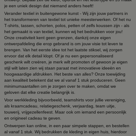
je een uniek design dat niemand anders heeft!
Verander textiel in buitengewone kunst - Wij zijn jouw partners in
het transformeren van textiel tot unieke meesterwerken. Of het nu
T-shirts, tassen, schorten, polos, petten of zelfs koussen zijn - als
het gemaakt is van textiel, kunnen wij het bedrukken voor jou!
Onze creativiteit kent geen grenzen, dankzij onze eigen
ontwerpafdeling die erop gebrand is om jouw visie tot leven te
brengen. Van het eerste idee tot het laatste stiksel, wij zorgen
ervoor dat elk detail klopt. Of je nu een gepersonaliseerd
geschenk wilt creëren, je merk wilt promoten of gewoon je eigen
stijl wilt laten zien wij staan paraat met innovatieve ideeën en
hoogwaardige afdrukken. Het beste van alles? Onze toewijding
aan kwaliteit betekent dat we al vanaf 1 stuk produceren. Geen
minimumaantallen om je zorgen over te maken, omdat we
geloven dat elke creatie belangrijk is.
Voor werkkleding bijvoorbeeld, teamshirts voor jullie vereniging,
als kraamcadeau, relatiegeschenk, verjaardag, team uitje,
touwerij, vrijgezellenfeest. Maar ook om iemand een persoonlijk
en origineel cadeau te geven.
Ontwerpen kan online, in een paar simpele stappen, en bestellen
al vanaf 1 stuk. Wij bedrukken de kleding in eigen huis, hierdoor