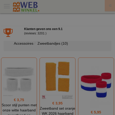
X
Klanten geven ons een
9.1
(reviews: 3201 )
Accessoires
Zweetbandjes
(10)
€ 3,75
€ 3,95
Scoor stijl punten met
Zweetband set oranje
onze witte haarband
€ 5,95
WK 2026 haarband