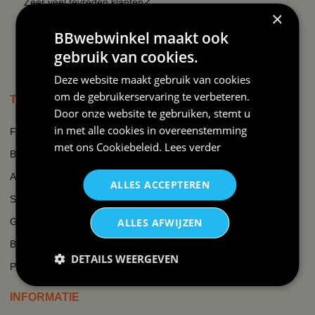
Zeer veel tevreden klanten✓
×
Al ruim 10 jaar vertrouwd
BBwebwinkel maakt ook
adres✓
gebruik van cookies.
Deze website maakt gebruik van cookies
om de gebruikerservaring te verbeteren.
TOP THEMA'S
Door onze website te gebruiken, stemt u
in met alle cookies in overeenstemming
Frikandel
met ons
Cookiebeleid
.
Lees verder
Brabant
Après-ski
ALLES ACCEPTEREN
Swat
ALLES AFWIJZEN
Gezinsuitbreiding
Boer
DETAILS WEERGEVEN
Padel
INFORMATIE