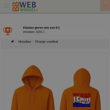
X
Klanten geven ons een
9.1
(reviews: 3201 )
Hoodies
Oranje voetbal