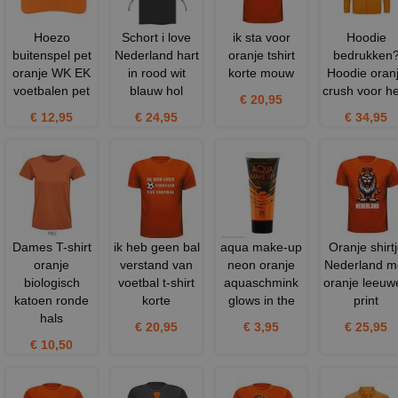
Hoezo
Schort i love
ik sta voor
Hoodie
buitenspel pet
Nederland hart
oranje tshirt
bedrukken
oranje WK EK
in rood wit
korte mouw
Hoodie oran
voetbalen pet
blauw hol
crush voor h
€ 20,95
€ 12,95
€ 24,95
€ 34,95
Dames T-shirt
ik heb geen bal
aqua make-up
Oranje shirt
oranje
verstand van
neon oranje
Nederland m
biologisch
voetbal t-shirt
aquaschmink
oranje leeuw
katoen ronde
korte
glows in the
print
hals
€ 20,95
€ 3,95
€ 25,95
€ 10,50