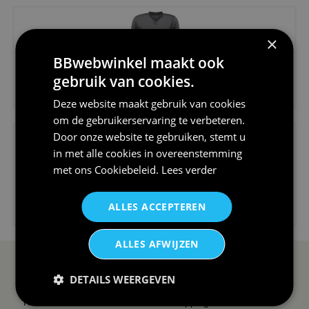
×
BBwebwinkel maakt ook
gebruik van cookies.
€24,95
V-hals shirt rood wit blauw st...
Deze website maakt gebruik van cookies
om de gebruikerservaring te verbeteren.
Door onze website te gebruiken, stemt u
in met alle cookies in overeenstemming
met ons
Cookiebeleid
.
Lees verder
€24,95
ALLES ACCEPTEREN
I love korfbal t-shirt sport s...
ALLES AFWIJZEN
SERVICE EN INFO
OVERZICHT
DETAILS WEERGEVEN
Reviews
Sitemapping