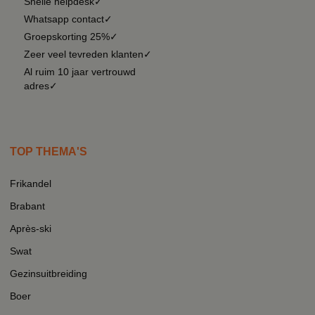
Snelle helpdesk✓
Whatsapp contact✓
Groepskorting 25%✓
Zeer veel tevreden klanten✓
Al ruim 10 jaar vertrouwd
adres✓
TOP THEMA'S
Frikandel
Brabant
Après-ski
Swat
Gezinsuitbreiding
Boer