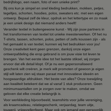
bedrijfslogo, een naam, foto of een unieke print?
Bij ons kun je simpel en snel kleding bedrukken, mokken, petjes,
tegeltjes, schorten, hoodies, polos, sweaters etc. met een eigen
ontwerp. Bepaal zelf de kleur, opdruk en het lettertype en zo maak
je een uniek design dat niemand anders heeft!
Verander textiel in buitengewone kunst - Wij zijn jouw partners in
het transformeren van textiel tot unieke meesterwerken. Of het nu
T-shirts, tassen, schorten, polos, petten of zelfs koussen zijn - als
het gemaakt is van textiel, kunnen wij het bedrukken voor jou!
Onze creativiteit kent geen grenzen, dankzij onze eigen
ontwerpafdeling die erop gebrand is om jouw visie tot leven te
brengen. Van het eerste idee tot het laatste stiksel, wij zorgen
ervoor dat elk detail klopt. Of je nu een gepersonaliseerd
geschenk wilt creëren, je merk wilt promoten of gewoon je eigen
stijl wilt laten zien wij staan paraat met innovatieve ideeën en
hoogwaardige afdrukken. Het beste van alles? Onze toewijding
aan kwaliteit betekent dat we al vanaf 1 stuk produceren. Geen
minimumaantallen om je zorgen over te maken, omdat we
geloven dat elke creatie belangrijk is.
Voor werkkleding bijvoorbeeld, teamshirts voor jullie vereniging,
als kraamcadeau, relatiegeschenk, verjaardag, team uitje,
touwerij, vrijgezellenfeest. Maar ook om iemand een persoonlijk