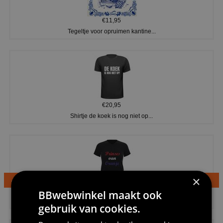
€11,95
Tegeltje voor opruimen kantine...
€20,95
Shirtje de koek is nog niet op...
×
€24,95
BBwebwinkel maakt ook
Dames v hals t-shirt prinses v...
gebruik van cookies.