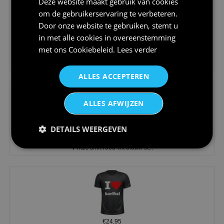
Deze website maakt gebruik van cookies
om de gebruikerservaring te verbeteren.
Door onze website te gebruiken, stemt u
in met alle cookies in overeenstemming
met ons
Cookiebeleid
.
Lees verder
€24,95
Koningsdag shirt heren v-hals ...
ALLES ACCEPTEREN
ALLES AFWIJZEN
DETAILS WEERGEVEN
€24,95
V-hals shirt rood wit blauw st...
€24,95