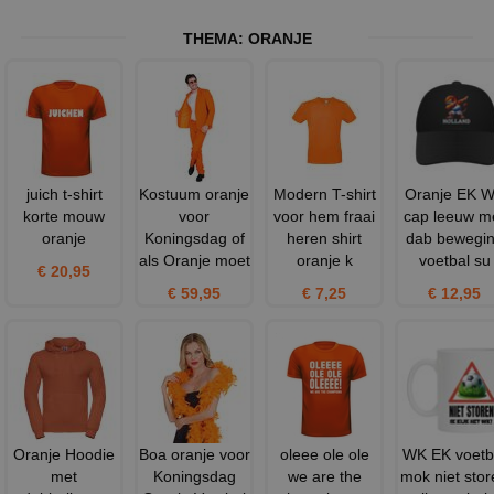
THEMA:
ORANJE
juich t-shirt
Kostuum oranje
Modern T-shirt
Oranje EK 
korte mouw
voor
voor hem fraai
cap leeuw m
oranje
Koningsdag of
heren shirt
dab bewegi
als Oranje moet
oranje k
voetbal su
€ 20,95
€ 59,95
€ 7,25
€ 12,95
Oranje Hoodie
Boa oranje voor
oleee ole ole
WK EK voetb
met
Koningsdag
we are the
mok niet stor