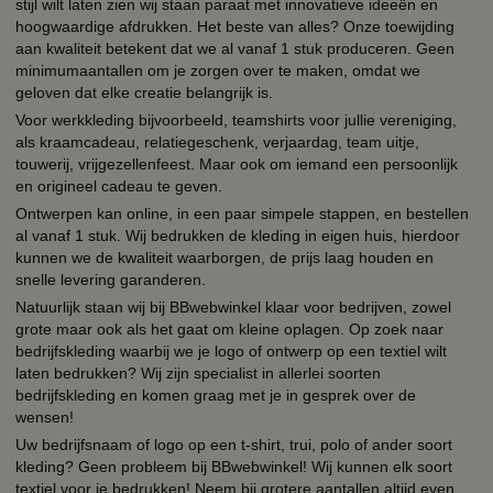
stijl wilt laten zien wij staan paraat met innovatieve ideeën en
hoogwaardige afdrukken. Het beste van alles? Onze toewijding
aan kwaliteit betekent dat we al vanaf 1 stuk produceren. Geen
minimumaantallen om je zorgen over te maken, omdat we
geloven dat elke creatie belangrijk is.
Voor werkkleding bijvoorbeeld, teamshirts voor jullie vereniging,
als kraamcadeau, relatiegeschenk, verjaardag, team uitje,
touwerij, vrijgezellenfeest. Maar ook om iemand een persoonlijk
en origineel cadeau te geven.
Ontwerpen kan online, in een paar simpele stappen, en bestellen
al vanaf 1 stuk. Wij bedrukken de kleding in eigen huis, hierdoor
kunnen we de kwaliteit waarborgen, de prijs laag houden en
snelle levering garanderen.
Natuurlijk staan wij bij BBwebwinkel klaar voor bedrijven, zowel
grote maar ook als het gaat om kleine oplagen. Op zoek naar
bedrijfskleding waarbij we je logo of ontwerp op een textiel wilt
laten bedrukken? Wij zijn specialist in allerlei soorten
bedrijfskleding en komen graag met je in gesprek over de
wensen!
Uw bedrijfsnaam of logo op een t-shirt, trui, polo of ander soort
kleding? Geen probleem bij BBwebwinkel! Wij kunnen elk soort
textiel voor je bedrukken! Neem bij grotere aantallen altijd even