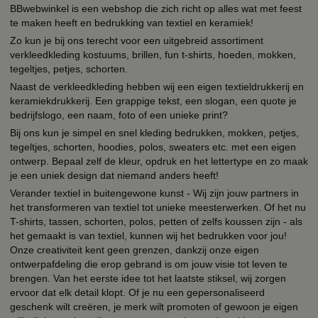
BBwebwinkel is een webshop die zich richt op alles wat met feest
te maken heeft en bedrukking van textiel en keramiek!
Zo kun je bij ons terecht voor een uitgebreid assortiment
verkleedkleding kostuums, brillen, fun t-shirts, hoeden, mokken,
tegeltjes, petjes, schorten.
Naast de verkleedkleding hebben wij een eigen textieldrukkerij en
keramiekdrukkerij. Een grappige tekst, een slogan, een quote je
bedrijfslogo, een naam, foto of een unieke print?
Bij ons kun je simpel en snel kleding bedrukken, mokken, petjes,
tegeltjes, schorten, hoodies, polos, sweaters etc. met een eigen
ontwerp. Bepaal zelf de kleur, opdruk en het lettertype en zo maak
je een uniek design dat niemand anders heeft!
Verander textiel in buitengewone kunst - Wij zijn jouw partners in
het transformeren van textiel tot unieke meesterwerken. Of het nu
T-shirts, tassen, schorten, polos, petten of zelfs koussen zijn - als
het gemaakt is van textiel, kunnen wij het bedrukken voor jou!
Onze creativiteit kent geen grenzen, dankzij onze eigen
ontwerpafdeling die erop gebrand is om jouw visie tot leven te
brengen. Van het eerste idee tot het laatste stiksel, wij zorgen
ervoor dat elk detail klopt. Of je nu een gepersonaliseerd
geschenk wilt creëren, je merk wilt promoten of gewoon je eigen