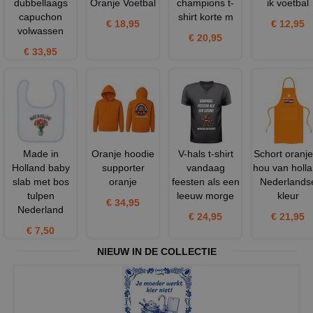
dubbellaags
Oranje Voetbal
champions t-
ik voetbal
capuchon
shirt korte m
€ 18,95
€ 12,95
volwassen
€ 20,95
€ 33,95
Made in
Oranje hoodie
V-hals t-shirt
Schort oranje
Holland baby
supporter
vandaag
hou van holl
slab met bos
oranje
feesten als een
Nederlands
tulpen
leeuw morge
kleur
€ 34,95
Nederland
€ 24,95
€ 21,95
€ 7,50
NIEUW IN DE COLLECTIE