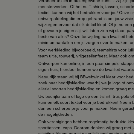
Verander textiel in buitengewone kunst - Wij zijn j
meesterwerken. Of het nu T-shirts, tassen, schorten
textiel, kunnen wij het bedrukken voor jou! Onze cr
ontwerpafdeling die erop gebrand is om jouw visie t
wij zorgen ervoor dat elk detail klopt. Of je nu ee
of gewoon je eigen stijl wilt laten zien wij staan
beste van alles? Onze toewijding aan kwaliteit be
minimumaantallen om je zorgen over te maken, omda
Voor werkkleding bijvoorbeeld, teamshirts voor jul
team uitje, touwerij, vrijgezellenfeest. Maar ook 
Ontwerpen kan online, in een paar simpele stappen,
eigen huis, hierdoor kunnen we de kwaliteit waarb
Natuurlijk staan wij bij BBwebwinkel klaar voor be
zoek naar bedrijfskleding waarbij we je logo of ontw
allerlei soorten bedrijfskleding en komen graag me
Uw bedrijfsnaam of logo op een t-shirt, trui, polo
kunnen elk soort textiel voor je bedrukken! Neem b
dan een scherpe prijs voor je maken. Neem gerust 
de mogelijkheden.
Ook verenigingen hebben regelmatig bedrukte kled
sporttassen, caps. Daarom denken wij graag met j
stichting. Neem gerust en vrijblijvend contact met