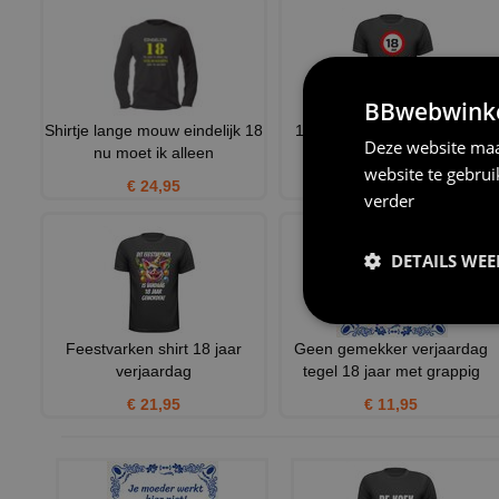
BBwebwinkel
Shirtje lange mouw eindelijk 18
18 jaar nu mag ik zuipen T-
Deze website maa
nu moet ik alleen
shirt
website te gebru
€ 24,95
€ 21,95
verder
DETAILS WE
Feestvarken shirt 18 jaar
Geen gemekker verjaardag
verjaardag
tegel 18 jaar met grappig
€ 21,95
€ 11,95