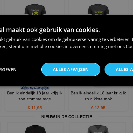
 maakt ook gebruik van cookies.
eindelijk 18 jaar dan mag een
Ben ik eindelijk 18 jaar krijg ik
kt gebruik van cookies om de gebruikerservaring te verbeteren.
biertje op zijn tijd
zon grappig T-s
iken, stemt u in met alle cookies in overeenstemming met ons
Coo
€ 20,95
€ 20,95
ERGEVEN
ALLES AFWIJZEN
ALLES 
Ben ik eindelijk 18 jaar krijg ik
Ben ik eindelijk 18 jaar krijg ik
zon stomme tege
zo n klote mok
€ 11,95
€ 12,95
NIEUW IN DE COLLECTIE