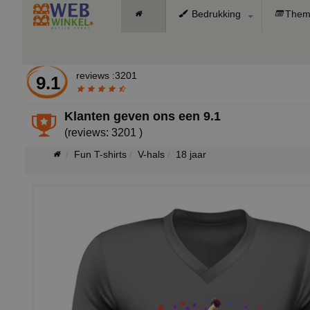
Bedrukking
Them
reviews :3201
9.1
Klanten geven ons een
9.1
(reviews: 3201 )
Fun T-shirts
V-hals
18 jaar