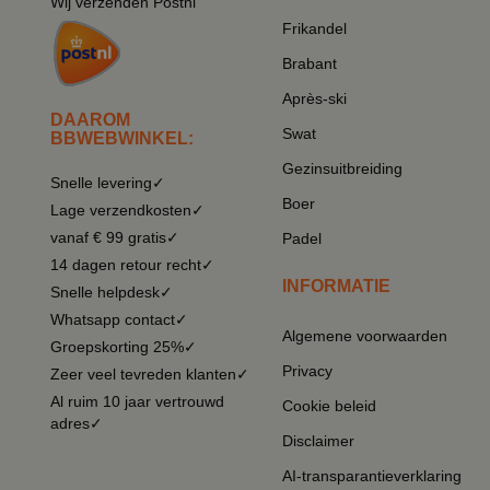
Wij verzenden Postnl
Frikandel
Brabant
Après-ski
DAAROM
Swat
BBWEBWINKEL:
Gezinsuitbreiding
Snelle levering✓
Boer
Lage verzendkosten✓
vanaf € 99 gratis✓
Padel
14 dagen retour recht✓
INFORMATIE
Snelle helpdesk✓
Whatsapp contact✓
Algemene voorwaarden
Groepskorting 25%✓
Privacy
Zeer veel tevreden klanten✓
Al ruim 10 jaar vertrouwd
Cookie beleid
adres✓
Disclaimer
AI-transparantieverklaring