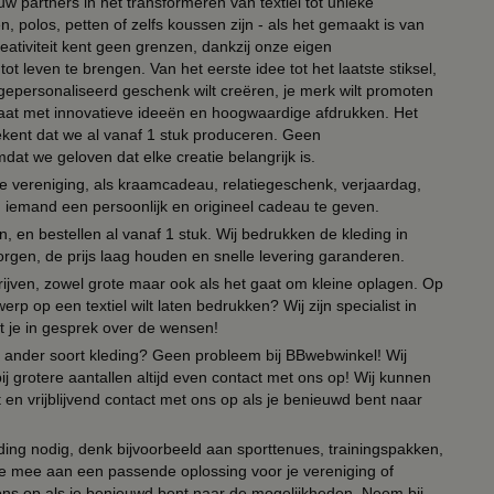
ouw partners in het transformeren van textiel tot unieke
, polos, petten of zelfs koussen zijn - als het gemaakt is van
eativiteit kent geen grenzen, dankzij onze eigen
ot leven te brengen. Van het eerste idee tot het laatste stiksel,
n gepersonaliseerd geschenk wilt creëren, je merk wilt promoten
 paraat met innovatieve ideeën en hoogwaardige afdrukken. Het
tekent dat we al vanaf 1 stuk produceren. Geen
t we geloven dat elke creatie belangrijk is.
lie vereniging, als kraamcadeau, relatiegeschenk, verjaardag,
om iemand een persoonlijk en origineel cadeau te geven.
 en bestellen al vanaf 1 stuk. Wij bedrukken de kleding in
orgen, de prijs laag houden en snelle levering garanderen.
drijven, zowel grote maar ook als het gaat om kleine oplagen. Op
erp op een textiel wilt laten bedrukken? Wij zijn specialist in
t je in gesprek over de wensen!
 of ander soort kleding? Geen probleem bij BBwebwinkel! Wij
ij grotere aantallen altijd even contact met ons op! Wij kunnen
en vrijblijvend contact met ons op als je benieuwd bent naar
ing nodig, denk bijvoorbeeld aan sporttenues, trainingspakken,
e mee aan een passende oplossing voor je vereniging of
 ons op als je benieuwd bent naar de mogelijkheden. Neem bij