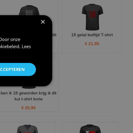
×
ben ik 18 geworden krijg ik dit
18 getal leeftijd T-shirt
 Door onze
kut t-shirt lange
€ 21,95
kiebeleid
.
Lees
€ 23,95
ACCEPTEREN
ben ik 18 geworden krijg ik dit
kut t-shirt korte
€ 20,95