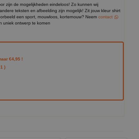
door zijn de mogelijkheden eindeloos! Zo kunnen wij
 andere teksten en afbeelding zijn mogelijk! Zit jouw kleur shirt
ijvoorbeeld een sport, mouwloos, kortemouw? Neem
contact
en uniek ontwerp te komen
aar €4,95 !
1 )