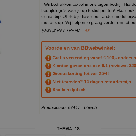
- Wij bedrukken textiel in ons eigen bedrijf. Hier
bedrijfslogo's voor je op textiel printen! Maar ook
er niet bij? Of Heb je liever een ander model b
met ons op. Wij helpen je graag verder om tot e
BEKIJK HET THEMA :
18
Voordelen van BBwebwinkel:
Gratis verzending vanaf € 100,- anders m
Klanten geven ons een
9.1
(reviews: 320
Groepskorting tot wel 25%!
Niet tevreden? 14 dagen retourtermijn
Snelle helpdesk
Productcode: 57447 - bbweb
THEMA:
18