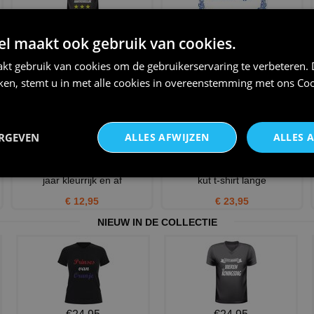
verjaardag v-hals t-shirt 18
Ben ik eindelijk 18 jaar krijg ik
 maakt ook gebruik van cookies.
jaar en woest aantre
zon stomme tege
€ 24,95
€ 11,95
kt gebruik van cookies om de gebruikerservaring te verbeteren.
iken, stemt u in met alle cookies in overeenstemming met ons
Coo
ERGEVEN
ALLES AFWIJZEN
ALLES 
Full colour mok verjaardag 18
ben ik 18 geworden krijg ik dit
jaar kleurrijk en af
kut t-shirt lange
€ 12,95
€ 23,95
NIEUW IN DE COLLECTIE