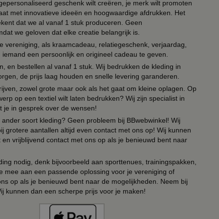
n gepersonaliseerd geschenk wilt creëren, je merk wilt promoten
 paraat met innovatieve ideeën en hoogwaardige afdrukken. Het
tekent dat we al vanaf 1 stuk produceren. Geen
t we geloven dat elke creatie belangrijk is.
lie vereniging, als kraamcadeau, relatiegeschenk, verjaardag,
om iemand een persoonlijk en origineel cadeau te geven.
 en bestellen al vanaf 1 stuk. Wij bedrukken de kleding in
orgen, de prijs laag houden en snelle levering garanderen.
drijven, zowel grote maar ook als het gaat om kleine oplagen. Op
erp op een textiel wilt laten bedrukken? Wij zijn specialist in
t je in gesprek over de wensen!
 of ander soort kleding? Geen probleem bij BBwebwinkel! Wij
ij grotere aantallen altijd even contact met ons op! Wij kunnen
en vrijblijvend contact met ons op als je benieuwd bent naar
ing nodig, denk bijvoorbeeld aan sporttenues, trainingspakken,
e mee aan een passende oplossing voor je vereniging of
 ons op als je benieuwd bent naar de mogelijkheden. Neem bij
Wij kunnen dan een scherpe prijs voor je maken!