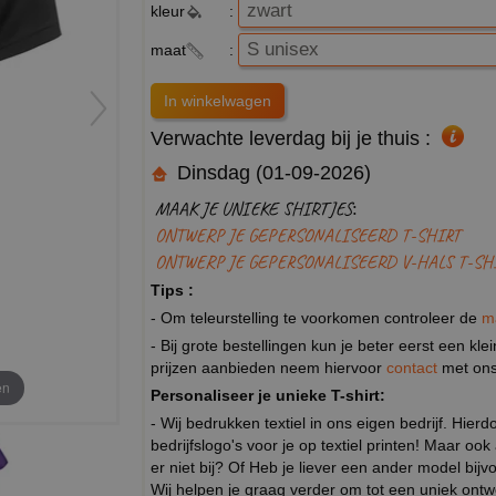
kleur
:
maat
:
Verwachte leverdag bij je thuis :
Dinsdag (01-09-2026)
MAAK JE UNIEKE SHIRTJES:
ONTWERP JE GEPERSONALISEERD T-SHIRT
ONTWERP JE GEPERSONALISEERD V-HALS T-SH
Tips :
- Om teleurstelling te voorkomen controleer de
m
- Bij grote bestellingen kun je beter eerst een kl
prijzen aanbieden neem hiervoor
contact
met ons
en
Personaliseer je unieke T-shirt:
- Wij bedrukken textiel in ons eigen bedrijf. Hier
bedrijfslogo's voor je op textiel printen! Maar ook
er niet bij? Of Heb je liever een ander model b
Wij helpen je graag verder om tot een uniek ont