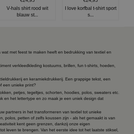
€24,95
€24,95
V-hals shirt rood wit
I love korfbal t-shirt sport
blauw st...
s...
s wat met feest te maken heeft en bedrukking van textiel en
timent verkleedkleding kostuums, brillen, fun t-shirts, hoeden,
ieldrukkerij en keramiekdrukkerij. Een grappige tekst, een
of een unieke print?
kken, petjes, tegeltjes, schorten, hoodies, polos, sweaters etc.
uk en het lettertype en zo maak je een uniek design dat
ouw partners in het transformeren van textiel tot unieke
, polos, petten of zelfs koussen zijn - als het gemaakt is van
eativiteit kent geen grenzen, dankzij onze eigen
ot leven te brengen. Van het eerste idee tot het laatste stiksel,