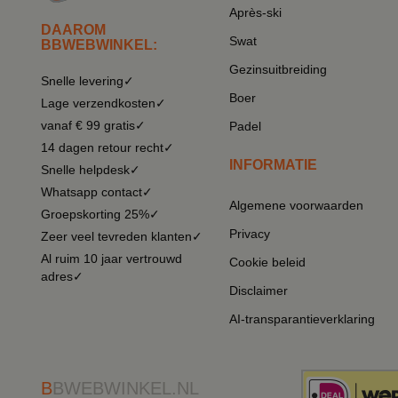
Après-ski
DAAROM
Swat
BBWEBWINKEL:
Gezinsuitbreiding
Snelle levering✓
Boer
Lage verzendkosten✓
vanaf € 99 gratis✓
Padel
14 dagen retour recht✓
INFORMATIE
Snelle helpdesk✓
Whatsapp contact✓
Algemene voorwaarden
Groepskorting 25%✓
Privacy
Zeer veel tevreden klanten✓
Al ruim 10 jaar vertrouwd
Cookie beleid
adres✓
Disclaimer
AI-transparantieverklaring
B
BWEBWINKEL.NL