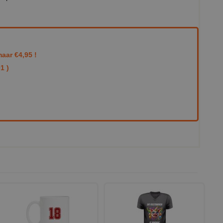
aar €4,95 !
1 )