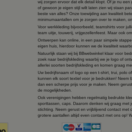
wij zorgen ervoor dat elk detail klopt. Of je nu ee
of gewoon je eigen stijl wilt laten zien wij staan
beste van alles? Onze toewijding aan kwaliteit be
minimumaantallen om je zorgen over te maken, omda
Voor werkkleding bijvoorbeeld, teamshirts voor jul
team uitje, touwerij, vrijgezellenfeest. Maar ook 
Ontwerpen kan online, in een paar simpele stappen,
eigen huis, hierdoor kunnen we de kwaliteit waarb
Natuurlijk staan wij bij BBwebwinkel klaar voor be
zoek naar bedrijfskleding waarbij we je logo of ontw
allerlei soorten bedrijfskleding en komen graag me
Uw bedrijfsnaam of logo op een t-shirt, trui, polo
kunnen elk soort textiel voor je bedrukken! Neem b
dan een scherpe prijs voor je maken. Neem gerust 
de mogelijkheden.
Ook verenigingen hebben regelmatig bedrukte kled
sporttassen, caps. Daarom denken wij graag met j
stichting. Neem gerust en vrijblijvend contact met
grotere aantallen altijd even contact met ons op! 