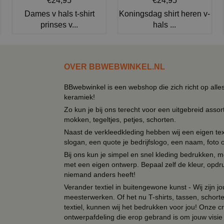
€24,95
€24,95
Dames v hals t-shirt
Koningsdag shirt heren v-
prinses v...
hals ...
OVER BBWEBWINKEL.NL
BBwebwinkel is een webshop die zich richt op alle
keramiek!
Zo kun je bij ons terecht voor een uitgebreid assor
mokken, tegeltjes, petjes, schorten.
Naast de verkleedkleding hebben wij een eigen text
slogan, een quote je bedrijfslogo, een naam, foto 
Bij ons kun je simpel en snel kleding bedrukken, mo
met een eigen ontwerp. Bepaal zelf de kleur, opdr
niemand anders heeft!
Verander textiel in buitengewone kunst - Wij zijn j
meesterwerken. Of het nu T-shirts, tassen, schorten
textiel, kunnen wij het bedrukken voor jou! Onze cr
ontwerpafdeling die erop gebrand is om jouw visie t