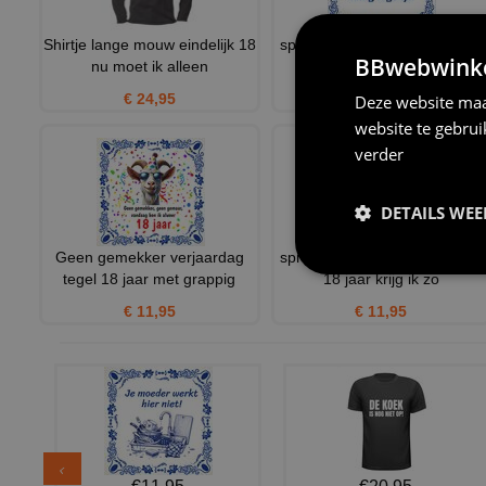
Shirtje lange mouw eindelijk 18
spreukentegel ben ik eindelijk
BBwebwinkel
nu moet ik alleen
18 jaar krijg ik zo
€ 24,95
€ 11,95
Deze website maa
website te gebru
verder
DETAILS WE
Geen gemekker verjaardag
spreukentegel ben ik eindelijk
tegel 18 jaar met grappig
18 jaar krijg ik zo
€ 11,95
€ 11,95