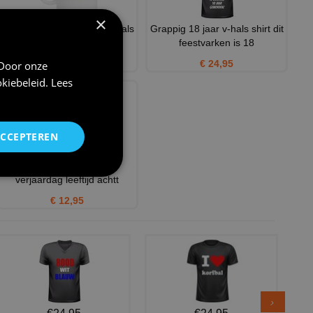
×
Witte mok met het getal 18 als
Grappig 18 jaar v-hals shirt dit
opdruk robijnrood
feestvarken is 18
€ 12,95
€ 24,95
 Door onze
kiebeleid
.
Lees
ACCEPTEREN
Pet full colour voor een
verjaardag leeftijd achtt
€ 12,95