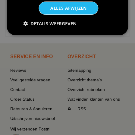
ALLES AFWIJZEN
DETAILS WEERGEVEN
€24,95
I love korfbal t-shirt sport s...
SERVICE EN INFO
OVERZICHT
Reviews
Sitemapping
Veel gestelde vragen
Overzicht thema's
Contact
Overzicht rubrieken
Order Status
Wat vinden klanten van ons
Retouren & Annuleren
RSS
Uitschrijven nieuwsbrief
Wij verzenden Postnl