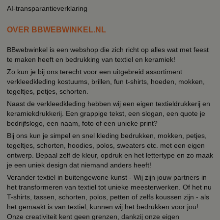
AI-transparantieverklaring
OVER BBWEBWINKEL.NL
BBwebwinkel is een webshop die zich richt op alles wat met feest
te maken heeft en bedrukking van textiel en keramiek!
Zo kun je bij ons terecht voor een uitgebreid assortiment
verkleedkleding kostuums, brillen, fun t-shirts, hoeden, mokken,
tegeltjes, petjes, schorten.
Naast de verkleedkleding hebben wij een eigen textieldrukkerij en
keramiekdrukkerij. Een grappige tekst, een slogan, een quote je
bedrijfslogo, een naam, foto of een unieke print?
Bij ons kun je simpel en snel kleding bedrukken, mokken, petjes,
tegeltjes, schorten, hoodies, polos, sweaters etc. met een eigen
ontwerp. Bepaal zelf de kleur, opdruk en het lettertype en zo maak
je een uniek design dat niemand anders heeft!
Verander textiel in buitengewone kunst - Wij zijn jouw partners in
het transformeren van textiel tot unieke meesterwerken. Of het nu
T-shirts, tassen, schorten, polos, petten of zelfs koussen zijn - als
het gemaakt is van textiel, kunnen wij het bedrukken voor jou!
Onze creativiteit kent geen grenzen, dankzij onze eigen