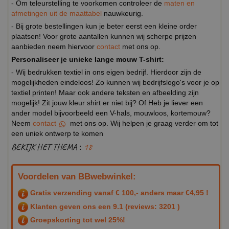
- Om teleurstelling te voorkomen controleer de
maten en
afmetingen uit de maattabel
nauwkeurig.
- Bij grote bestellingen kun je beter eerst een kleine order
plaatsen! Voor grote aantallen kunnen wij scherpe prijzen
aanbieden neem hiervoor
contact
met ons op.
Personaliseer je unieke lange mouw T-shirt:
- Wij bedrukken textiel in ons eigen bedrijf. Hierdoor zijn de
mogelijkheden eindeloos! Zo kunnen wij bedrijfslogo's voor je op
textiel printen! Maar ook andere teksten en afbeelding zijn
mogelijk! Zit jouw kleur shirt er niet bij? Of Heb je liever een
ander model bijvoorbeeld een V-hals, mouwloos, kortemouw?
Neem
contact
met ons op. Wij helpen je graag verder om tot
een uniek ontwerp te komen
BEKIJK HET THEMA :
18
Voordelen van BBwebwinkel:
Gratis verzending vanaf € 100,- anders maar €4,95 !
Klanten geven ons een
9.1
(reviews: 3201 )
Groepskorting tot wel 25%!