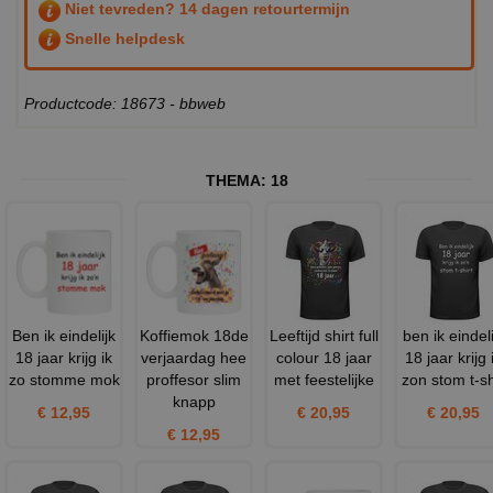
Niet tevreden? 14 dagen retourtermijn
Snelle helpdesk
Productcode: 18673 - bbweb
THEMA:
18
Ben ik eindelijk
Koffiemok 18de
Leeftijd shirt full
ben ik eindeli
18 jaar krijg ik
verjaardag hee
colour 18 jaar
18 jaar krijg 
zo stomme mok
proffesor slim
met feestelijke
zon stom t-sh
knapp
€ 12,95
€ 20,95
€ 20,95
€ 12,95