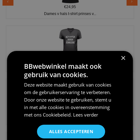
€24,95
Dames v hals t-shirt prinses v...
×
€24,95
BBwebwinkel maakt ook
Koningsdag shirt heren v-hals ...
gebruik van cookies.
Deze website maakt gebruik van cookies
om de gebruikerservaring te verbeteren.
Door onze website te gebruiken, stemt u
in met alle cookies in overeenstemming
€24,95
met ons
Cookiebeleid
.
Lees verder
V-hals shirt rood wit blauw st...
ALLES ACCEPTEREN