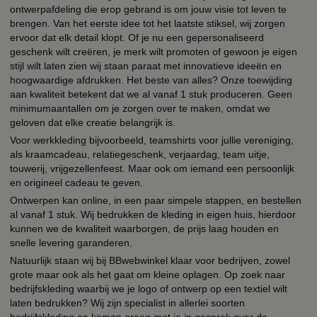
ontwerpafdeling die erop gebrand is om jouw visie tot leven te
brengen. Van het eerste idee tot het laatste stiksel, wij zorgen
ervoor dat elk detail klopt. Of je nu een gepersonaliseerd
geschenk wilt creëren, je merk wilt promoten of gewoon je eigen
stijl wilt laten zien wij staan paraat met innovatieve ideeën en
hoogwaardige afdrukken. Het beste van alles? Onze toewijding
aan kwaliteit betekent dat we al vanaf 1 stuk produceren. Geen
minimumaantallen om je zorgen over te maken, omdat we
geloven dat elke creatie belangrijk is.
Voor werkkleding bijvoorbeeld, teamshirts voor jullie vereniging,
als kraamcadeau, relatiegeschenk, verjaardag, team uitje,
touwerij, vrijgezellenfeest. Maar ook om iemand een persoonlijk
en origineel cadeau te geven.
Ontwerpen kan online, in een paar simpele stappen, en bestellen
al vanaf 1 stuk. Wij bedrukken de kleding in eigen huis, hierdoor
kunnen we de kwaliteit waarborgen, de prijs laag houden en
snelle levering garanderen.
Natuurlijk staan wij bij BBwebwinkel klaar voor bedrijven, zowel
grote maar ook als het gaat om kleine oplagen. Op zoek naar
bedrijfskleding waarbij we je logo of ontwerp op een textiel wilt
laten bedrukken? Wij zijn specialist in allerlei soorten
bedrijfskleding en komen graag met je in gesprek over de