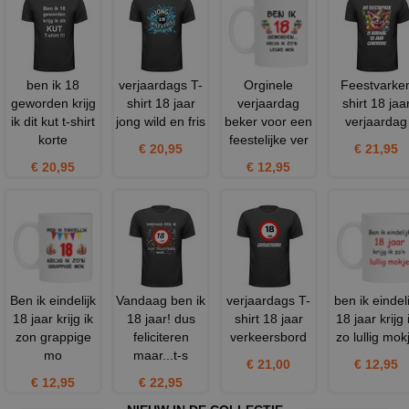
ben ik 18
verjaardags T-
Orginele
Feestvarke
geworden krijg
shirt 18 jaar
verjaardag
shirt 18 jaa
ik dit kut t-shirt
jong wild en fris
beker voor een
verjaardag
korte
feestelijke ver
€ 20,95
€ 21,95
€ 20,95
€ 12,95
Ben ik eindelijk
Vandaag ben ik
verjaardags T-
ben ik eindeli
18 jaar krijg ik
18 jaar! dus
shirt 18 jaar
18 jaar krijg 
zon grappige
feliciteren
verkeersbord
zo lullig mok
mo
maar...t-s
€ 21,00
€ 12,95
€ 12,95
€ 22,95