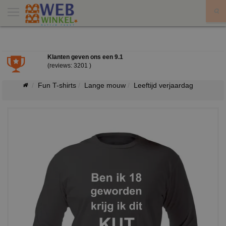
X
Klanten geven ons een
9.1
(reviews: 3201 )
Fun T-shirts
Lange mouw
Leeftijd verjaardag