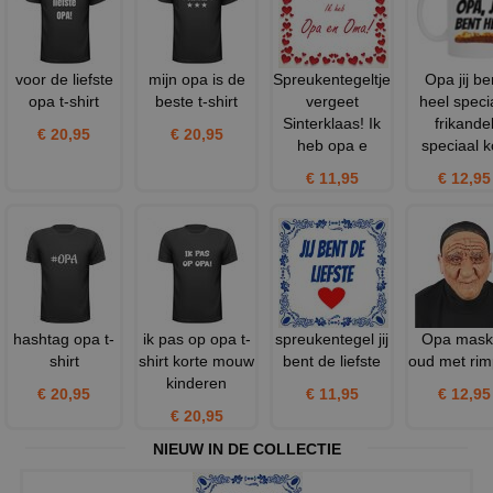
voor de liefste
mijn opa is de
Spreukentegeltje
Opa jij be
opa t-shirt
beste t-shirt
vergeet
heel speci
Sinterklaas! Ik
frikande
€ 20,95
€ 20,95
heb opa e
speciaal k
€ 11,95
€ 12,95
hashtag opa t-
ik pas op opa t-
spreukentegel jij
Opa mask
shirt
shirt korte mouw
bent de liefste
oud met rim
kinderen
€ 20,95
€ 11,95
€ 12,95
€ 20,95
NIEUW IN DE COLLECTIE