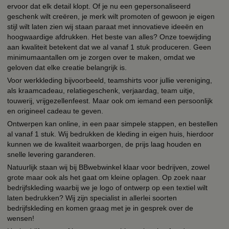
ervoor dat elk detail klopt. Of je nu een gepersonaliseerd
geschenk wilt creëren, je merk wilt promoten of gewoon je eigen
stijl wilt laten zien wij staan paraat met innovatieve ideeën en
hoogwaardige afdrukken. Het beste van alles? Onze toewijding
aan kwaliteit betekent dat we al vanaf 1 stuk produceren. Geen
minimumaantallen om je zorgen over te maken, omdat we
geloven dat elke creatie belangrijk is.
Voor werkkleding bijvoorbeeld, teamshirts voor jullie vereniging,
als kraamcadeau, relatiegeschenk, verjaardag, team uitje,
touwerij, vrijgezellenfeest. Maar ook om iemand een persoonlijk
en origineel cadeau te geven.
Ontwerpen kan online, in een paar simpele stappen, en bestellen
al vanaf 1 stuk. Wij bedrukken de kleding in eigen huis, hierdoor
kunnen we de kwaliteit waarborgen, de prijs laag houden en
snelle levering garanderen.
Natuurlijk staan wij bij BBwebwinkel klaar voor bedrijven, zowel
grote maar ook als het gaat om kleine oplagen. Op zoek naar
bedrijfskleding waarbij we je logo of ontwerp op een textiel wilt
laten bedrukken? Wij zijn specialist in allerlei soorten
bedrijfskleding en komen graag met je in gesprek over de
wensen!