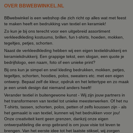
OVER BBWEBWINKEL.NL
BBwebwinkel is een webshop die zich richt op alles wat met feest
te maken heeft en bedrukking van textiel en keramiek!
Zo kun je bij ons terecht voor een uitgebreid assortiment
verkleedkleding kostuums, brillen, fun t-shirts, hoeden, mokken,
tegeltjes, petjes, schorten.
Naast de verkleedkleding hebben wij een eigen textieldrukkerij en
keramiekdrukkerij. Een grappige tekst, een slogan, een quote je
bedrijfslogo, een naam, foto of een unieke print?
Bij ons kun je simpel en snel kleding bedrukken, mokken, petjes,
tegeltjes, schorten, hoodies, polos, sweaters etc. met een eigen
ontwerp. Bepaal zelf de kleur, opdruk en het lettertype en zo maak
je een uniek design dat niemand anders heeft!
Verander textiel in buitengewone kunst - Wij zijn jouw partners in
het transformeren van textiel tot unieke meesterwerken. Of het nu
T-shirts, tassen, schorten, polos, petten of zelfs koussen zijn - als
het gemaakt is van textiel, kunnen wij het bedrukken voor jou!
Onze creativiteit kent geen grenzen, dankzij onze eigen
ontwerpafdeling die erop gebrand is om jouw visie tot leven te
brengen. Van het eerste idee tot het laatste stiksel, wij zorgen