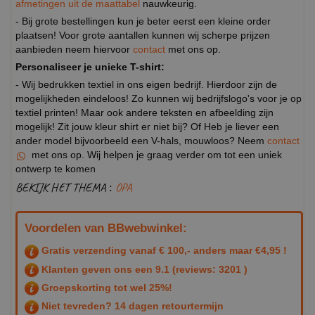
afmetingen uit de maattabel
nauwkeurig.
- Bij grote bestellingen kun je beter eerst een kleine order
plaatsen! Voor grote aantallen kunnen wij scherpe prijzen
aanbieden neem hiervoor
contact
met ons op.
Personaliseer je unieke T-shirt:
- Wij bedrukken textiel in ons eigen bedrijf. Hierdoor zijn de
mogelijkheden eindeloos! Zo kunnen wij bedrijfslogo's voor je op
textiel printen! Maar ook andere teksten en afbeelding zijn
mogelijk! Zit jouw kleur shirt er niet bij? Of Heb je liever een
ander model bijvoorbeeld een V-hals, mouwloos? Neem
contact
met ons op. Wij helpen je graag verder om tot een uniek
ontwerp te komen
BEKIJK HET THEMA :
OPA
Voordelen van BBwebwinkel:
Gratis verzending vanaf € 100,- anders maar €4,95 !
Klanten geven ons een
9.1
(reviews: 3201 )
Groepskorting tot wel 25%!
Niet tevreden? 14 dagen retourtermijn