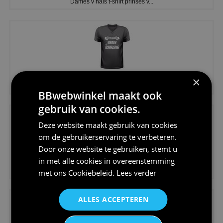
Dames v hals t-shirt prinses v...
€24,95
×
Koningsdag shirt heren v-hals ...
BBwebwinkel maakt ook
gebruik van cookies.
Deze website maakt gebruik van cookies
om de gebruikerservaring te verbeteren.
Door onze website te gebruiken, stemt u
in met alle cookies in overeenstemming
€24,95
V-hals shirt rood wit blauw st...
met ons
Cookiebeleid
.
Lees verder
ALLES ACCEPTEREN