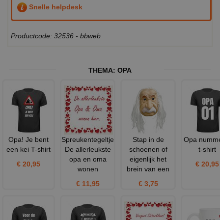
Snelle helpdesk
Productcode: 32536 - bbweb
THEMA:
OPA
Opa! Je bent
Spreukentegeltje
Stap in de
Opa numme
een kei T-shirt
De allerleukste
schoenen of
t-shirt
opa en oma
eigenlijk het
€ 20,95
€ 20,95
wonen
brein van een
€ 11,95
€ 3,75