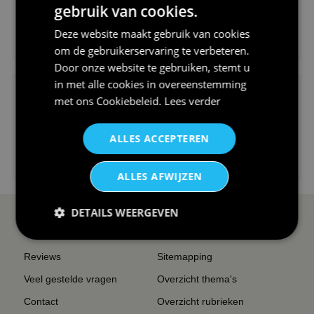
gebruik van cookies.
Deze website maakt gebruik van cookies
€24,95
om de gebruikerservaring te verbeteren.
V-hals shirt rood wit blauw st...
Door onze website te gebruiken, stemt u
in met alle cookies in overeenstemming
met ons
Cookiebeleid
.
Lees verder
ALLES ACCEPTEREN
€24,95
I love korfbal t-shirt sport s...
ALLES AFWIJZEN
DETAILS WEERGEVEN
SERVICE EN INFO
OVERZICHT
Reviews
Sitemapping
Veel gestelde vragen
Overzicht thema's
Contact
Overzicht rubrieken