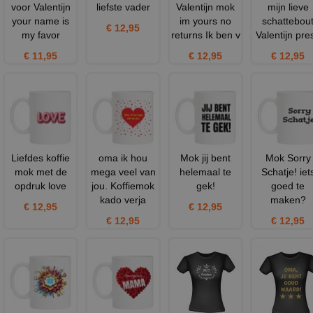
voor Valentijn
liefste vader
Valentijn mok
mijn lieve
your name is
im yours no
schattebou
€ 12,95
my favor
returns Ik ben v
Valentijn pre
€ 11,95
€ 12,95
€ 12,95
Liefdes koffie
oma ik hou
Mok jij bent
Mok Sorry
mok met de
mega veel van
helemaal te
Schatje! iet
opdruk love
jou. Koffiemok
gek!
goed te
kado verja
maken?
€ 12,95
€ 12,95
€ 12,95
€ 12,95