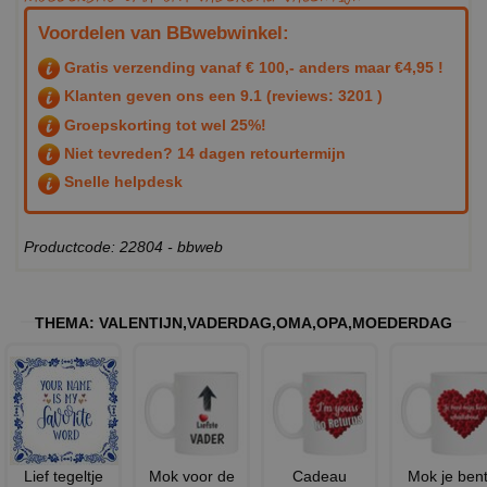
Voordelen van BBwebwinkel:
Gratis verzending vanaf € 100,- anders maar €4,95 !
Klanten geven ons een
9.1
(reviews: 3201 )
Groepskorting tot wel 25%!
Niet tevreden? 14 dagen retourtermijn
Snelle helpdesk
Productcode: 22804 - bbweb
THEMA:
VALENTIJN
,
VADERDAG
,
OMA
,
OPA
,
MOEDERDAG
Lief tegeltje
Mok voor de
Cadeau
Mok je ben