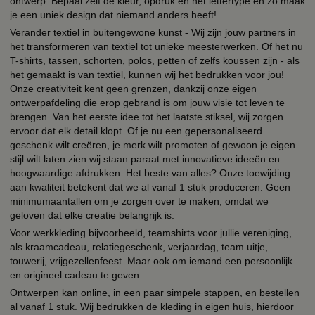
ontwerp. Bepaal zelf de kleur, opdruk en het lettertype en zo maak
je een uniek design dat niemand anders heeft!
Verander textiel in buitengewone kunst - Wij zijn jouw partners in
het transformeren van textiel tot unieke meesterwerken. Of het nu
T-shirts, tassen, schorten, polos, petten of zelfs koussen zijn - als
het gemaakt is van textiel, kunnen wij het bedrukken voor jou!
Onze creativiteit kent geen grenzen, dankzij onze eigen
ontwerpafdeling die erop gebrand is om jouw visie tot leven te
brengen. Van het eerste idee tot het laatste stiksel, wij zorgen
ervoor dat elk detail klopt. Of je nu een gepersonaliseerd
geschenk wilt creëren, je merk wilt promoten of gewoon je eigen
stijl wilt laten zien wij staan paraat met innovatieve ideeën en
hoogwaardige afdrukken. Het beste van alles? Onze toewijding
aan kwaliteit betekent dat we al vanaf 1 stuk produceren. Geen
minimumaantallen om je zorgen over te maken, omdat we
geloven dat elke creatie belangrijk is.
Voor werkkleding bijvoorbeeld, teamshirts voor jullie vereniging,
als kraamcadeau, relatiegeschenk, verjaardag, team uitje,
touwerij, vrijgezellenfeest. Maar ook om iemand een persoonlijk
en origineel cadeau te geven.
Ontwerpen kan online, in een paar simpele stappen, en bestellen
al vanaf 1 stuk. Wij bedrukken de kleding in eigen huis, hierdoor