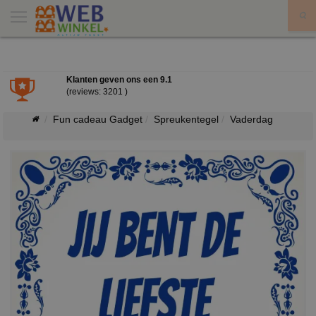
X
Klanten geven ons een
9.1
(reviews: 3201 )
Fun cadeau Gadget
Spreukentegel
Vaderdag