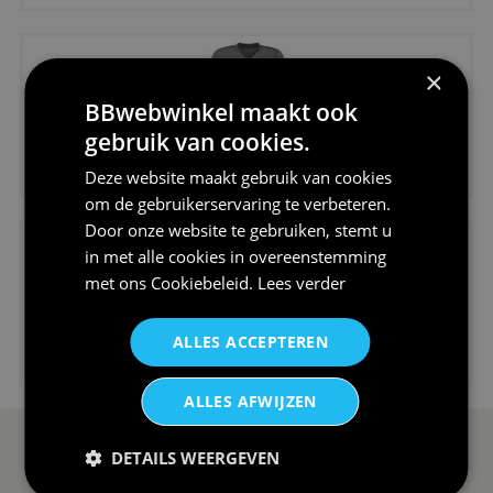
×
BBwebwinkel maakt ook
gebruik van cookies.
€24,95
Deze website maakt gebruik van cookies
V-hals shirt rood wit blauw st...
om de gebruikerservaring te verbeteren.
Door onze website te gebruiken, stemt u
in met alle cookies in overeenstemming
met ons
Cookiebeleid
.
Lees verder
ALLES ACCEPTEREN
€24,95
I love korfbal t-shirt sport s...
ALLES AFWIJZEN
DETAILS WEERGEVEN
SERVICE EN INFO
OVERZICHT