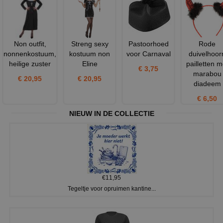
Non outfit,
Streng sexy
Pastoorhoed
Rode
nonnenkostuum,
kostuum non
voor Carnaval
duivelhoor
heilige zuster
Eline
pailletten m
€ 3,75
marabou
€ 20,95
€ 20,95
diadeem
€ 6,50
NIEUW IN DE COLLECTIE
€11,95
Tegeltje voor opruimen kantine...