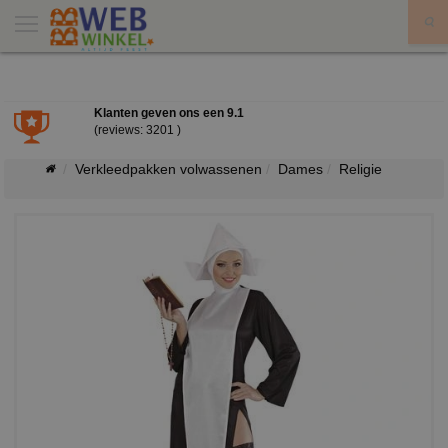
X
Klanten geven ons een
9.1
(reviews: 3201 )
Verkleedpakken volwassenen
Dames
Religie