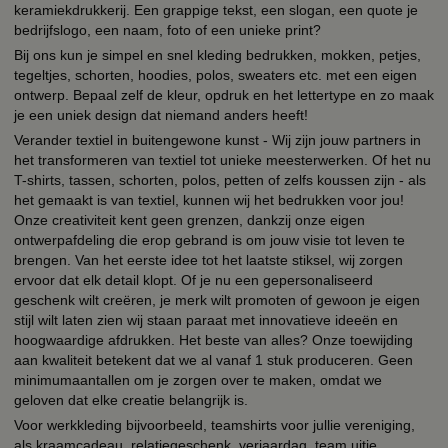
keramiekdrukkerij. Een grappige tekst, een slogan, een quote je
bedrijfslogo, een naam, foto of een unieke print?
Bij ons kun je simpel en snel kleding bedrukken, mokken, petjes,
tegeltjes, schorten, hoodies, polos, sweaters etc. met een eigen
ontwerp. Bepaal zelf de kleur, opdruk en het lettertype en zo maak
je een uniek design dat niemand anders heeft!
Verander textiel in buitengewone kunst - Wij zijn jouw partners in
het transformeren van textiel tot unieke meesterwerken. Of het nu
T-shirts, tassen, schorten, polos, petten of zelfs koussen zijn - als
het gemaakt is van textiel, kunnen wij het bedrukken voor jou!
Onze creativiteit kent geen grenzen, dankzij onze eigen
ontwerpafdeling die erop gebrand is om jouw visie tot leven te
brengen. Van het eerste idee tot het laatste stiksel, wij zorgen
ervoor dat elk detail klopt. Of je nu een gepersonaliseerd
geschenk wilt creëren, je merk wilt promoten of gewoon je eigen
stijl wilt laten zien wij staan paraat met innovatieve ideeën en
hoogwaardige afdrukken. Het beste van alles? Onze toewijding
aan kwaliteit betekent dat we al vanaf 1 stuk produceren. Geen
minimumaantallen om je zorgen over te maken, omdat we
geloven dat elke creatie belangrijk is.
Voor werkkleding bijvoorbeeld, teamshirts voor jullie vereniging,
als kraamcadeau, relatiegeschenk, verjaardag, team uitje,