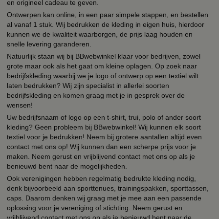
en origineel cadeau te geven.
Ontwerpen kan online, in een paar simpele stappen, en bestellen
al vanaf 1 stuk. Wij bedrukken de kleding in eigen huis, hierdoor
kunnen we de kwaliteit waarborgen, de prijs laag houden en
snelle levering garanderen.
Natuurlijk staan wij bij BBwebwinkel klaar voor bedrijven, zowel
grote maar ook als het gaat om kleine oplagen. Op zoek naar
bedrijfskleding waarbij we je logo of ontwerp op een textiel wilt
laten bedrukken? Wij zijn specialist in allerlei soorten
bedrijfskleding en komen graag met je in gesprek over de
wensen!
Uw bedrijfsnaam of logo op een t-shirt, trui, polo of ander soort
kleding? Geen probleem bij BBwebwinkel! Wij kunnen elk soort
textiel voor je bedrukken! Neem bij grotere aantallen altijd even
contact met ons op! Wij kunnen dan een scherpe prijs voor je
maken. Neem gerust en vrijblijvend contact met ons op als je
benieuwd bent naar de mogelijkheden.
Ook verenigingen hebben regelmatig bedrukte kleding nodig,
denk bijvoorbeeld aan sporttenues, trainingspakken, sporttassen,
caps. Daarom denken wij graag met je mee aan een passende
oplossing voor je vereniging of stichting. Neem gerust en
vrijblijvend contact met ons op als je benieuwd bent naar de