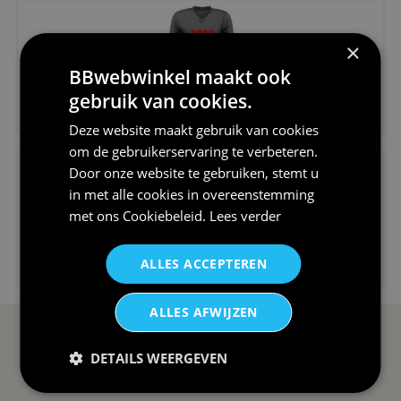
×
BBwebwinkel maakt ook
gebruik van cookies.
€24,95
V-hals shirt rood wit blauw st...
Deze website maakt gebruik van cookies
om de gebruikerservaring te verbeteren.
Door onze website te gebruiken, stemt u
in met alle cookies in overeenstemming
met ons
Cookiebeleid
.
Lees verder
€24,95
ALLES ACCEPTEREN
I love korfbal t-shirt sport s...
ALLES AFWIJZEN
SERVICE EN INFO
OVERZICHT
DETAILS WEERGEVEN
Reviews
Sitemapping