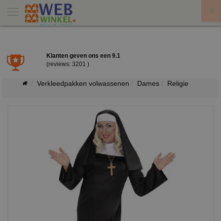
X
Klanten geven ons een
9.1
(reviews: 3201 )
Verkleedpakken volwassenen
Dames
Religie