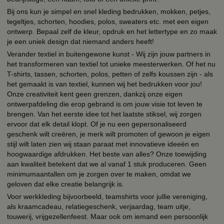
Bij ons kun je simpel en snel kleding bedrukken, mokken, petjes,
tegeltjes, schorten, hoodies, polos, sweaters etc. met een eigen
ontwerp. Bepaal zelf de kleur, opdruk en het lettertype en zo maak
je een uniek design dat niemand anders heeft!
Verander textiel in buitengewone kunst - Wij zijn jouw partners in
het transformeren van textiel tot unieke meesterwerken. Of het nu
T-shirts, tassen, schorten, polos, petten of zelfs koussen zijn - als
het gemaakt is van textiel, kunnen wij het bedrukken voor jou!
Onze creativiteit kent geen grenzen, dankzij onze eigen
ontwerpafdeling die erop gebrand is om jouw visie tot leven te
brengen. Van het eerste idee tot het laatste stiksel, wij zorgen
ervoor dat elk detail klopt. Of je nu een gepersonaliseerd
geschenk wilt creëren, je merk wilt promoten of gewoon je eigen
stijl wilt laten zien wij staan paraat met innovatieve ideeën en
hoogwaardige afdrukken. Het beste van alles? Onze toewijding
aan kwaliteit betekent dat we al vanaf 1 stuk produceren. Geen
minimumaantallen om je zorgen over te maken, omdat we
geloven dat elke creatie belangrijk is.
Voor werkkleding bijvoorbeeld, teamshirts voor jullie vereniging,
als kraamcadeau, relatiegeschenk, verjaardag, team uitje,
touwerij, vrijgezellenfeest. Maar ook om iemand een persoonlijk