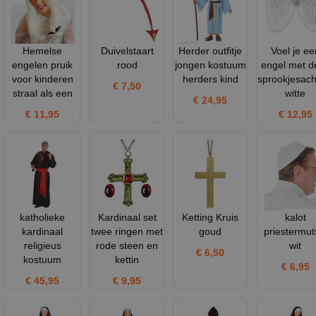
Hemelse
Duivelstaart
Herder outfitje
Voel je ee
engelen pruik
rood
jongen kostuum
engel met d
voor kinderen
herders kind
sprookjesach
€ 7,50
straal als een
witte
€ 24,95
€ 11,95
€ 12,95
katholieke
Kardinaal set
Ketting Kruis
kalot
kardinaal
twee ringen met
goud
priestermut
religieus
rode steen en
wit
€ 6,50
kostuum
kettin
€ 6,95
€ 45,95
€ 9,95