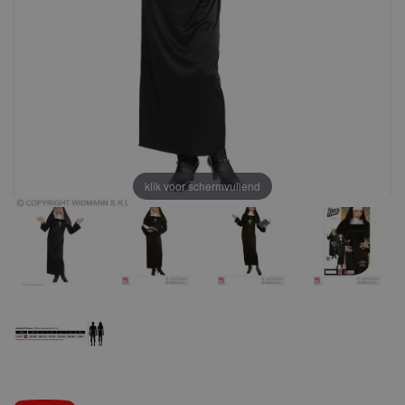
klik voor schermvullend