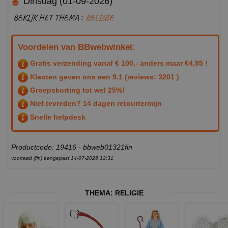
Dinsdag (01-09-2026)
BEKIJK HET THEMA :
RELIGIE
Voordelen van BBwebwinkel:
Gratis verzending vanaf € 100,- anders maar €4,95 !
Klanten geven ons een
9.1
(reviews: 3201 )
Groepskorting tot wel 25%!
Niet tevreden? 14 dagen retourtermijn
Snelle helpdesk
Productcode: 19416 - bbweb01321fin
voorraad (fin) aangepast 14-07-2026 12:31
THEMA:
RELIGIE