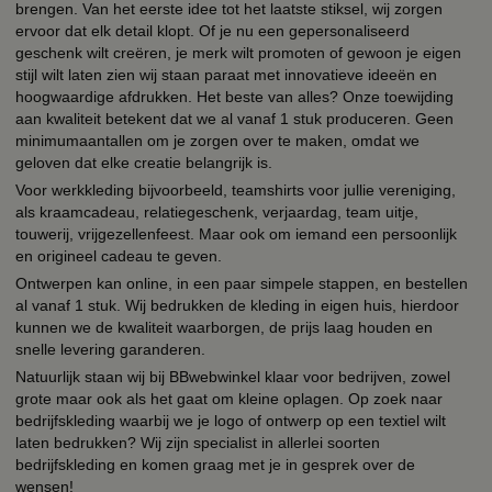
brengen. Van het eerste idee tot het laatste stiksel, wij zorgen
ervoor dat elk detail klopt. Of je nu een gepersonaliseerd
geschenk wilt creëren, je merk wilt promoten of gewoon je eigen
stijl wilt laten zien wij staan paraat met innovatieve ideeën en
hoogwaardige afdrukken. Het beste van alles? Onze toewijding
aan kwaliteit betekent dat we al vanaf 1 stuk produceren. Geen
minimumaantallen om je zorgen over te maken, omdat we
geloven dat elke creatie belangrijk is.
Voor werkkleding bijvoorbeeld, teamshirts voor jullie vereniging,
als kraamcadeau, relatiegeschenk, verjaardag, team uitje,
touwerij, vrijgezellenfeest. Maar ook om iemand een persoonlijk
en origineel cadeau te geven.
Ontwerpen kan online, in een paar simpele stappen, en bestellen
al vanaf 1 stuk. Wij bedrukken de kleding in eigen huis, hierdoor
kunnen we de kwaliteit waarborgen, de prijs laag houden en
snelle levering garanderen.
Natuurlijk staan wij bij BBwebwinkel klaar voor bedrijven, zowel
grote maar ook als het gaat om kleine oplagen. Op zoek naar
bedrijfskleding waarbij we je logo of ontwerp op een textiel wilt
laten bedrukken? Wij zijn specialist in allerlei soorten
bedrijfskleding en komen graag met je in gesprek over de
wensen!