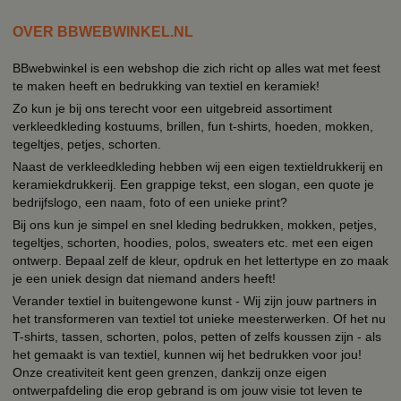
OVER BBWEBWINKEL.NL
BBwebwinkel is een webshop die zich richt op alles wat met feest
te maken heeft en bedrukking van textiel en keramiek!
Zo kun je bij ons terecht voor een uitgebreid assortiment
verkleedkleding kostuums, brillen, fun t-shirts, hoeden, mokken,
tegeltjes, petjes, schorten.
Naast de verkleedkleding hebben wij een eigen textieldrukkerij en
keramiekdrukkerij. Een grappige tekst, een slogan, een quote je
bedrijfslogo, een naam, foto of een unieke print?
Bij ons kun je simpel en snel kleding bedrukken, mokken, petjes,
tegeltjes, schorten, hoodies, polos, sweaters etc. met een eigen
ontwerp. Bepaal zelf de kleur, opdruk en het lettertype en zo maak
je een uniek design dat niemand anders heeft!
Verander textiel in buitengewone kunst - Wij zijn jouw partners in
het transformeren van textiel tot unieke meesterwerken. Of het nu
T-shirts, tassen, schorten, polos, petten of zelfs koussen zijn - als
het gemaakt is van textiel, kunnen wij het bedrukken voor jou!
Onze creativiteit kent geen grenzen, dankzij onze eigen
ontwerpafdeling die erop gebrand is om jouw visie tot leven te