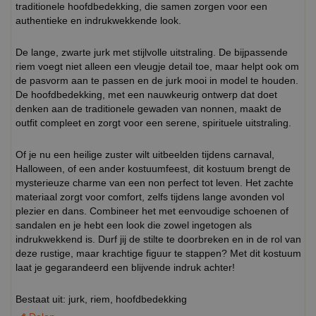
traditionele hoofdbedekking, die samen zorgen voor een
authentieke en indrukwekkende look.
De lange, zwarte jurk met stijlvolle uitstraling. De bijpassende
riem voegt niet alleen een vleugje detail toe, maar helpt ook om
de pasvorm aan te passen en de jurk mooi in model te houden.
De hoofdbedekking, met een nauwkeurig ontwerp dat doet
denken aan de traditionele gewaden van nonnen, maakt de
outfit compleet en zorgt voor een serene, spirituele uitstraling.
Of je nu een heilige zuster wilt uitbeelden tijdens carnaval,
Halloween, of een ander kostuumfeest, dit kostuum brengt de
mysterieuze charme van een non perfect tot leven. Het zachte
materiaal zorgt voor comfort, zelfs tijdens lange avonden vol
plezier en dans. Combineer het met eenvoudige schoenen of
sandalen en je hebt een look die zowel ingetogen als
indrukwekkend is. Durf jij de stilte te doorbreken en in de rol van
deze rustige, maar krachtige figuur te stappen? Met dit kostuum
laat je gegarandeerd een blijvende indruk achter!
Bestaat uit: jurk, riem, hoofdbedekking