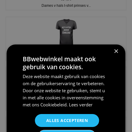
Dames v hals t-shirt prinses v...
×
€24,95
Koningsdag shirt heren v-hals ...
BBwebwinkel maakt ook
gebruik van cookies.
Deze website maakt gebruik van cookies
om de gebruikerservaring te verbeteren.
Door onze website te gebruiken, stemt u
in met alle cookies in overeenstemming
€24,95
met ons
Cookiebeleid
.
Lees verder
V-hals shirt rood wit blauw st...
ALLES ACCEPTEREN