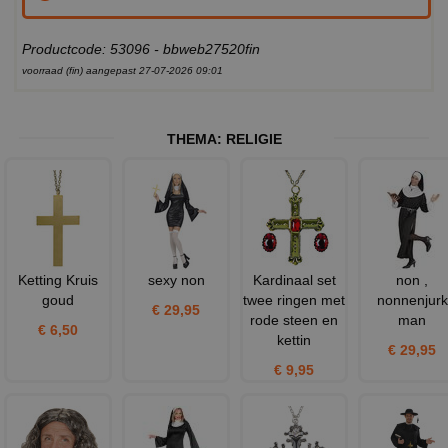
Productcode: 53096 - bbweb27520fin
voorraad (fin) aangepast 27-07-2026 09:01
THEMA:
RELIGIE
Ketting Kruis
sexy non
Kardinaal set
non ,
goud
twee ringen met
nonnenjurk
€ 29,95
rode steen en
man
€ 6,50
kettin
€ 29,95
€ 9,95