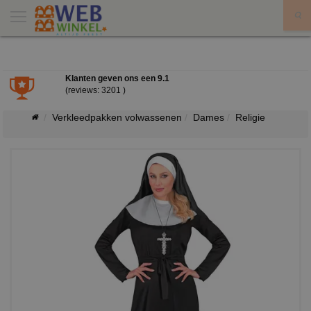
X
Klanten geven ons een
9.1
(reviews: 3201 )
Verkleedpakken volwassenen
Dames
Religie