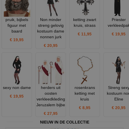
pruik, bijbels
Non minder
ketting zwart
Priester
figuur met
streng gelovig
kruis, strass
verkleedpa
baard
kostuum dame
€ 11,95
€ 19,95
nonnen jurk
€ 19,95
€ 20,95
sexy non dame
herders uit
rosenkrans
Streng sex
oosten
ketting met
kostuum no
€ 19,95
verkleedkleding
kruis
Eline
Jeruzalem bijbe
€ 8,95
€ 20,95
€ 27,95
NIEUW IN DE COLLECTIE