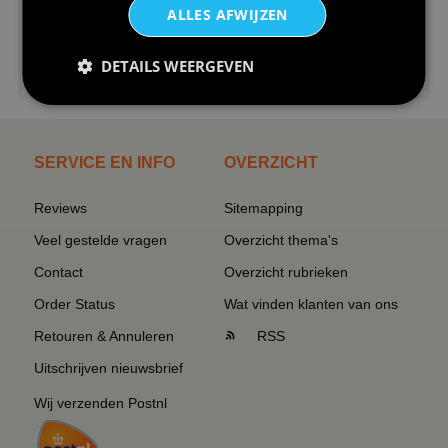
ALLES AFWIJZEN
€24,95
DETAILS WEERGEVEN
I love korfbal t-shirt sport s...
SERVICE EN INFO
OVERZICHT
Reviews
Sitemapping
Veel gestelde vragen
Overzicht thema's
Contact
Overzicht rubrieken
Order Status
Wat vinden klanten van ons
Retouren & Annuleren
RSS
Uitschrijven nieuwsbrief
Wij verzenden Postnl