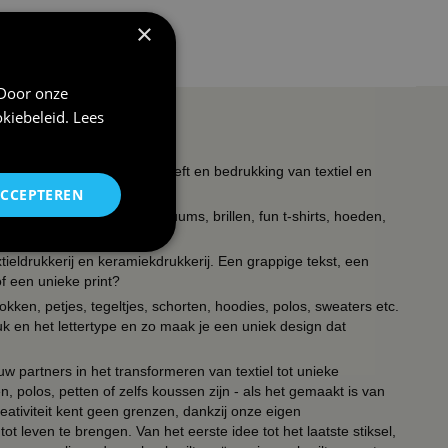
×
schoolmeisje
 Door onze
kiebeleid
.
Lees
s wat met feest te maken heeft en bedrukking van textiel en
ACCEPTEREN
timent verkleedkleding kostuums, brillen, fun t-shirts, hoeden,
ieldrukkerij en keramiekdrukkerij. Een grappige tekst, een
of een unieke print?
kken, petjes, tegeltjes, schorten, hoodies, polos, sweaters etc.
uk en het lettertype en zo maak je een uniek design dat
ouw partners in het transformeren van textiel tot unieke
, polos, petten of zelfs koussen zijn - als het gemaakt is van
eativiteit kent geen grenzen, dankzij onze eigen
ot leven te brengen. Van het eerste idee tot het laatste stiksel,