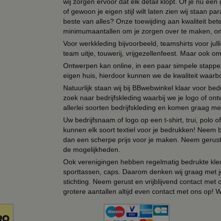
wij zorgen ervoor dat elk detail klopt. Of je nu ee
of gewoon je eigen stijl wilt laten zien wij staan
beste van alles? Onze toewijding aan kwaliteit be
minimumaantallen om je zorgen over te maken, omda
Voor werkkleding bijvoorbeeld, teamshirts voor jul
team uitje, touwerij, vrijgezellenfeest. Maar ook 
Ontwerpen kan online, in een paar simpele stappen,
eigen huis, hierdoor kunnen we de kwaliteit waarb
Natuurlijk staan wij bij BBwebwinkel klaar voor be
zoek naar bedrijfskleding waarbij we je logo of ontw
allerlei soorten bedrijfskleding en komen graag me
Uw bedrijfsnaam of logo op een t-shirt, trui, polo
kunnen elk soort textiel voor je bedrukken! Neem b
dan een scherpe prijs voor je maken. Neem gerust 
de mogelijkheden.
Ook verenigingen hebben regelmatig bedrukte kled
sporttassen, caps. Daarom denken wij graag met j
stichting. Neem gerust en vrijblijvend contact met
grotere aantallen altijd even contact met ons op! 