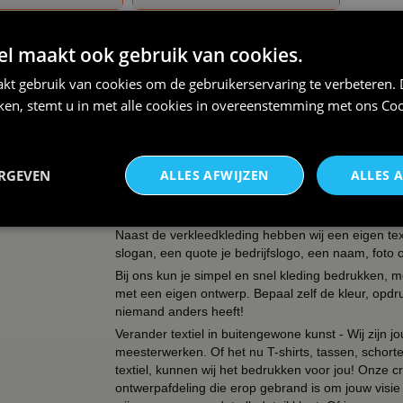
 maakt ook gebruik van cookies.
overzicht : Verkleedpakken volwassenen - dames - 
kt gebruik van cookies om de gebruikerservaring te verbeteren.
iken, stemt u in met alle cookies in overeenstemming met ons
Coo
OVER BBWEBWINKEL.NL
BBwebwinkel is een webshop die zich richt op alle
keramiek!
ERGEVEN
ALLES AFWIJZEN
ALLES 
Zo kun je bij ons terecht voor een uitgebreid assor
mokken, tegeltjes, petjes, schorten.
Naast de verkleedkleding hebben wij een eigen text
slogan, een quote je bedrijfslogo, een naam, foto 
Bij ons kun je simpel en snel kleding bedrukken, mo
met een eigen ontwerp. Bepaal zelf de kleur, opdr
niemand anders heeft!
Verander textiel in buitengewone kunst - Wij zijn j
meesterwerken. Of het nu T-shirts, tassen, schorten
textiel, kunnen wij het bedrukken voor jou! Onze cr
ontwerpafdeling die erop gebrand is om jouw visie t