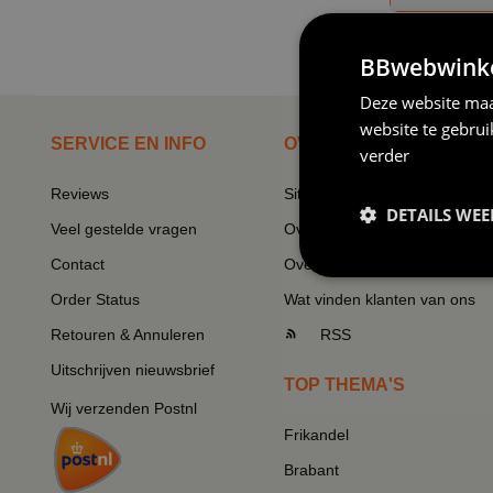
BBwebwinkel
Produkten 
Deze website maa
website te gebru
SERVICE EN INFO
OVERZICHT
verder
Reviews
Sitemapping
DETAILS WE
Veel gestelde vragen
Overzicht thema's
Contact
Overzicht rubrieken
Order Status
Wat vinden klanten van ons
Retouren & Annuleren
RSS
Uitschrijven nieuwsbrief
TOP THEMA'S
Wij verzenden Postnl
Frikandel
Brabant