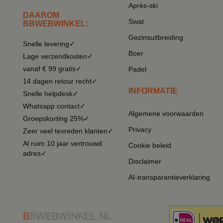
Après-ski
DAAROM
Swat
BBWEBWINKEL:
Gezinsuitbreiding
Snelle levering✓
Boer
Lage verzendkosten✓
vanaf € 99 gratis✓
Padel
14 dagen retour recht✓
INFORMATIE
Snelle helpdesk✓
Whatsapp contact✓
Algemene voorwaarden
Groepskorting 25%✓
Privacy
Zeer veel tevreden klanten✓
Al ruim 10 jaar vertrouwd
Cookie beleid
adres✓
Disclaimer
AI-transparantieverklaring
B
BWEBWINKEL.NL