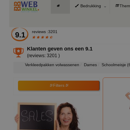
Bedrukking
Them
reviews :3201
9.1
Klanten geven ons een
9.1
(reviews: 3201 )
Verkleedpakken volwassenen
Dames
Schoolmeisje
(
Filters