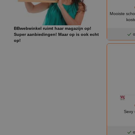
Mooiste scho
kos
BBwebwinkel ruimt haar magazijn op!
o
Super aanbiedingen! Maar op is ook echt
op!
Sexy 
o