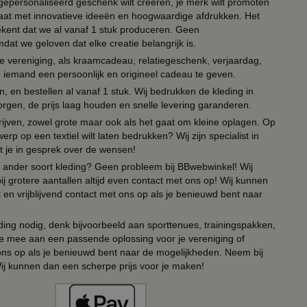
n gepersonaliseerd geschenk wilt creëren, je merk wilt promoten
 paraat met innovatieve ideeën en hoogwaardige afdrukken. Het
tekent dat we al vanaf 1 stuk produceren. Geen
t we geloven dat elke creatie belangrijk is.
lie vereniging, als kraamcadeau, relatiegeschenk, verjaardag,
om iemand een persoonlijk en origineel cadeau te geven.
 en bestellen al vanaf 1 stuk. Wij bedrukken de kleding in
orgen, de prijs laag houden en snelle levering garanderen.
drijven, zowel grote maar ook als het gaat om kleine oplagen. Op
erp op een textiel wilt laten bedrukken? Wij zijn specialist in
t je in gesprek over de wensen!
 of ander soort kleding? Geen probleem bij BBwebwinkel! Wij
ij grotere aantallen altijd even contact met ons op! Wij kunnen
en vrijblijvend contact met ons op als je benieuwd bent naar
ing nodig, denk bijvoorbeeld aan sporttenues, trainingspakken,
e mee aan een passende oplossing voor je vereniging of
 ons op als je benieuwd bent naar de mogelijkheden. Neem bij
Wij kunnen dan een scherpe prijs voor je maken!