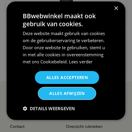
×
€24,95
BBwebwinkel maakt ook
V-hals shirt rood wit blauw st...
gebruik van cookies.
Deze website maakt gebruik van cookies
om de gebruikerservaring te verbeteren.
Door onze website te gebruiken, stemt u
in met alle cookies in overeenstemming
met ons
Cookiebeleid
.
Lees verder
€24,95
I love korfbal t-shirt sport s...
ALLES ACCEPTEREN
ALLES AFWIJZEN
SERVICE EN INFO
OVERZICHT
Reviews
Sitemapping
DETAILS WEERGEVEN
Veel gestelde vragen
Overzicht thema's
Contact
Overzicht rubrieken