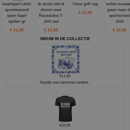
kaartspel t-shirt
Ik snurk niet ik
I love golf cap
echte vrouw
spreekwoord
droom over
gaan naar d
€ 12,95
open kaart
Raceautos T-
sportschoo
spelen gr
shirt aut
shirt
€ 21,95
€ 22,95
€ 20,95
NIEUW IN DE COLLECTIE
€11,95
Tegeltje voor opruimen kantine...
€20,95