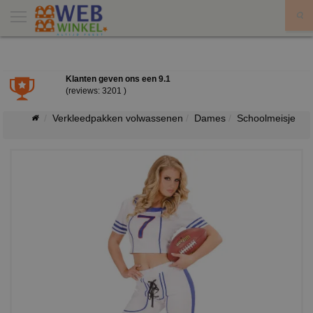
X
Klanten geven ons een
9.1
(reviews: 3201 )
Verkleedpakken volwassenen
Dames
Schoolmeisje