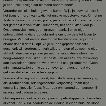
je een uniek design dat niemand anders heeft!
Verander textiel in buitengewone kunst - Wij zijn jouw partners in
het transformeren van textiel tot unieke meesterwerken. Of het nu
T-shirts, tassen, schorten, polos, petten of zelfs koussen zijn - als
het gemaakt is van textiel, kunnen wij het bedrukken voor jou!
Onze creativiteit kent geen grenzen, dankzij onze eigen
ontwerpafdeling die erop gebrand is om jouw visie tot leven te
brengen. Van het eerste idee tot het laatste stiksel, wij zorgen
ervoor dat elk detail klopt. Of je nu een gepersonaliseerd
geschenk wilt creëren, je merk wilt promoten of gewoon je eigen
stijl wilt laten zien wij staan paraat met innovatieve ideeën en
hoogwaardige afdrukken. Het beste van alles? Onze toewijding
aan kwaliteit betekent dat we al vanaf 1 stuk produceren. Geen
minimumaantallen om je zorgen over te maken, omdat we
geloven dat elke creatie belangrijk is.
Voor werkkleding bijvoorbeeld, teamshirts voor jullie vereniging,
als kraamcadeau, relatiegeschenk, verjaardag, team uitje,
touwerij, vrijgezellenfeest. Maar ook om iemand een persoonlijk
en origineel cadeau te geven.
Ontwerpen kan online, in een paar simpele stappen, en bestellen
al vanaf 1 stuk. Wij bedrukken de kleding in eigen huis, hierdoor