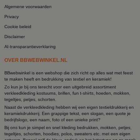
Algemene voorwaarden
Privacy
Cookie beleid
Disclaimer
AI-transparantieverklaring
OVER BBWEBWINKEL.NL
BBwebwinkel is een webshop die zich richt op alles wat met feest
te maken heeft en bedrukking van textiel en keramiek!
Zo kun je bij ons terecht voor een uitgebreid assortiment
verkleedkleding kostuums, brillen, fun t-shirts, hoeden, mokken,
tegeltjes, petjes, schorten.
Naast de verkleedkleding hebben wij een eigen textieldrukkerij en
keramiekdrukkerij. Een grappige tekst, een slogan, een quote je
bedrijfslogo, een naam, foto of een unieke print?
Bij ons kun je simpel en snel kleding bedrukken, mokken, petjes,
tegeltjes, schorten, hoodies, polos, sweaters etc. met een eigen
ontwerp. Bepaal zelf de kleur, opdruk en het lettertype en zo maak