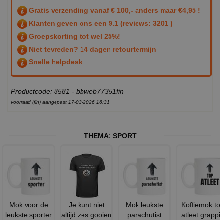
Gratis verzending vanaf € 100,- anders maar €4,95 !
Klanten geven ons een
9.1
(reviews: 3201 )
Groepskorting tot wel 25%!
Niet tevreden? 14 dagen retourtermijn
Snelle helpdesk
Productcode: 8581 - bbweb77351fin
voorraad (fin) aangepast 17-03-2026 16:31
THEMA:
SPORT
Mok voor de
Je kunt niet
Mok leukste
Koffiemok t
leukste sporter
altijd zes gooien
parachutist
atleet grapp