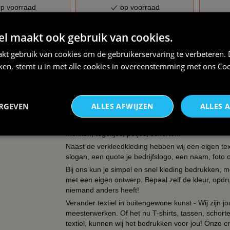
p voorraad
op voorraad
 maakt ook gebruik van cookies.
overzicht : Verkleedpakken volwassenen - dames - e
kt gebruik van cookies om de gebruikerservaring te verbeteren.
iken, stemt u in met alle cookies in overeenstemming met ons
Coo
OVER BBWEBWINKEL.NL
BBwebwinkel is een webshop die zich richt op alle
ERGEVEN
ALLES AFWIJZEN
ALLES 
keramiek!
Zo kun je bij ons terecht voor een uitgebreid assor
mokken, tegeltjes, petjes, schorten.
Naast de verkleedkleding hebben wij een eigen text
slogan, een quote je bedrijfslogo, een naam, foto 
Bij ons kun je simpel en snel kleding bedrukken, mo
met een eigen ontwerp. Bepaal zelf de kleur, opdr
niemand anders heeft!
Verander textiel in buitengewone kunst - Wij zijn j
meesterwerken. Of het nu T-shirts, tassen, schorten
textiel, kunnen wij het bedrukken voor jou! Onze cr