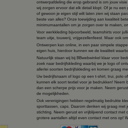
ontwerpafdeling die erop gebrand is om jouw visie t
wij zorgen ervoor dat elk detail klopt. Of je nu ee
of gewoon je eigen stijl wilt laten zien wij staan
beste van alles? Onze toewijding aan kwaliteit be
minimumaantallen om je zorgen over te maken, omda
Voor werkkleding bijvoorbeeld, teamshirts voor jul
team uitje, touwerij, vrijgezellenfeest. Maar ook 
Ontwerpen kan online, in een paar simpele stappen,
eigen huis, hierdoor kunnen we de kwaliteit waarb
Natuurlijk staan wij bij BBwebwinkel klaar voor be
zoek naar bedrijfskleding waarbij we je logo of ontw
allerlei soorten bedrijfskleding en komen graag me
Uw bedrijfsnaam of logo op een t-shirt, trui, polo
kunnen elk soort textiel voor je bedrukken! Neem b
dan een scherpe prijs voor je maken. Neem gerust 
de mogelijkheden.
Ook verenigingen hebben regelmatig bedrukte kled
sporttassen, caps. Daarom denken wij graag met j
stichting. Neem gerust en vrijblijvend contact met
grotere aantallen altijd even contact met ons op! 