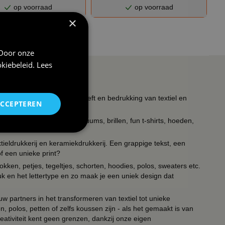
op voorraad
op voorraad
×
ngel
 Door onze
kiebeleid
.
Lees
s wat met feest te maken heeft en bedrukking van textiel en
ACCEPTEREN
timent verkleedkleding kostuums, brillen, fun t-shirts, hoeden,
ieldrukkerij en keramiekdrukkerij. Een grappige tekst, een
of een unieke print?
kken, petjes, tegeltjes, schorten, hoodies, polos, sweaters etc.
uk en het lettertype en zo maak je een uniek design dat
ouw partners in het transformeren van textiel tot unieke
, polos, petten of zelfs koussen zijn - als het gemaakt is van
eativiteit kent geen grenzen, dankzij onze eigen