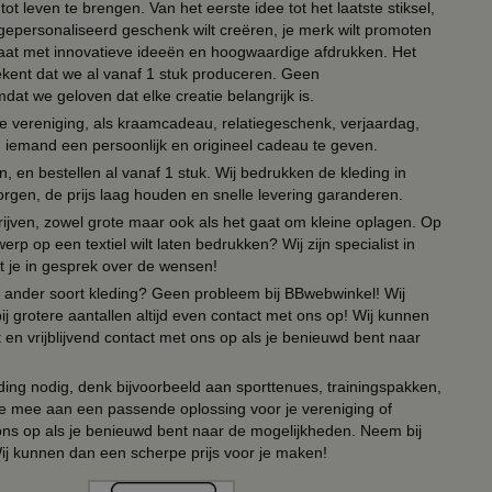
ot leven te brengen. Van het eerste idee tot het laatste stiksel,
n gepersonaliseerd geschenk wilt creëren, je merk wilt promoten
 paraat met innovatieve ideeën en hoogwaardige afdrukken. Het
tekent dat we al vanaf 1 stuk produceren. Geen
t we geloven dat elke creatie belangrijk is.
lie vereniging, als kraamcadeau, relatiegeschenk, verjaardag,
om iemand een persoonlijk en origineel cadeau te geven.
 en bestellen al vanaf 1 stuk. Wij bedrukken de kleding in
orgen, de prijs laag houden en snelle levering garanderen.
drijven, zowel grote maar ook als het gaat om kleine oplagen. Op
erp op een textiel wilt laten bedrukken? Wij zijn specialist in
t je in gesprek over de wensen!
 of ander soort kleding? Geen probleem bij BBwebwinkel! Wij
ij grotere aantallen altijd even contact met ons op! Wij kunnen
en vrijblijvend contact met ons op als je benieuwd bent naar
ing nodig, denk bijvoorbeeld aan sporttenues, trainingspakken,
e mee aan een passende oplossing voor je vereniging of
 ons op als je benieuwd bent naar de mogelijkheden. Neem bij
Wij kunnen dan een scherpe prijs voor je maken!