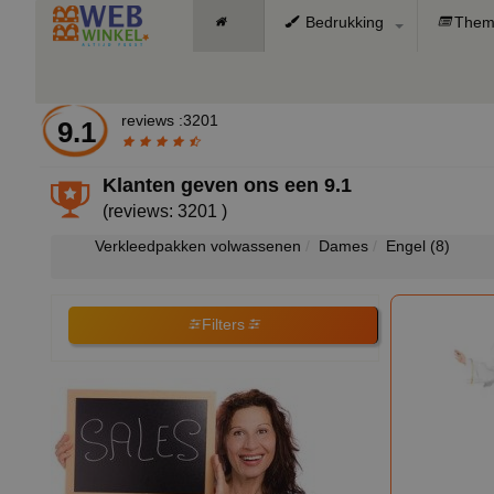
Bedrukking
Them
reviews :3201
9.1
Klanten geven ons een
9.1
(reviews: 3201 )
Verkleedpakken volwassenen
Dames
Engel
(8)
Filters