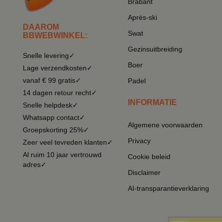
Brabant
Après-ski
DAAROM
Swat
BBWEBWINKEL:
Gezinsuitbreiding
Snelle levering✓
Boer
Lage verzendkosten✓
vanaf € 99 gratis✓
Padel
14 dagen retour recht✓
INFORMATIE
Snelle helpdesk✓
Whatsapp contact✓
Algemene voorwaarden
Groepskorting 25%✓
Privacy
Zeer veel tevreden klanten✓
Al ruim 10 jaar vertrouwd
Cookie beleid
adres✓
Disclaimer
AI-transparantieverklaring