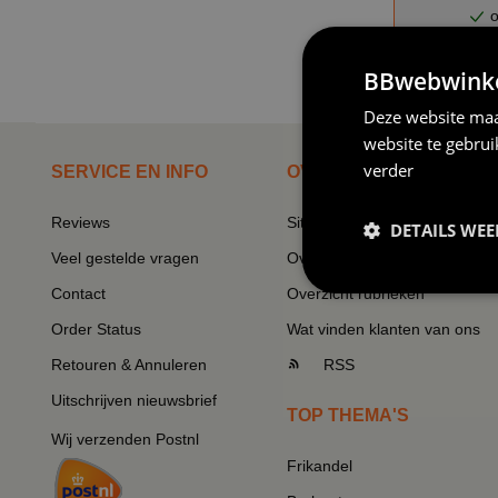
o
BBwebwinkel
Produkten 
Deze website maa
website te gebru
verder
SERVICE EN INFO
OVERZICHT
Reviews
Sitemapping
DETAILS WE
Veel gestelde vragen
Overzicht thema's
Contact
Overzicht rubrieken
Order Status
Wat vinden klanten van ons
Retouren & Annuleren
RSS
Uitschrijven nieuwsbrief
TOP THEMA'S
Wij verzenden Postnl
Frikandel