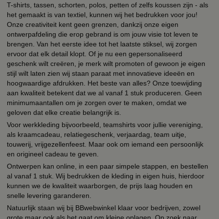
T-shirts, tassen, schorten, polos, petten of zelfs koussen zijn - als
het gemaakt is van textiel, kunnen wij het bedrukken voor jou!
Onze creativiteit kent geen grenzen, dankzij onze eigen
ontwerpafdeling die erop gebrand is om jouw visie tot leven te
brengen. Van het eerste idee tot het laatste stiksel, wij zorgen
ervoor dat elk detail klopt. Of je nu een gepersonaliseerd
geschenk wilt creëren, je merk wilt promoten of gewoon je eigen
stijl wilt laten zien wij staan paraat met innovatieve ideeën en
hoogwaardige afdrukken. Het beste van alles? Onze toewijding
aan kwaliteit betekent dat we al vanaf 1 stuk produceren. Geen
minimumaantallen om je zorgen over te maken, omdat we
geloven dat elke creatie belangrijk is.
Voor werkkleding bijvoorbeeld, teamshirts voor jullie vereniging,
als kraamcadeau, relatiegeschenk, verjaardag, team uitje,
touwerij, vrijgezellenfeest. Maar ook om iemand een persoonlijk
en origineel cadeau te geven.
Ontwerpen kan online, in een paar simpele stappen, en bestellen
al vanaf 1 stuk. Wij bedrukken de kleding in eigen huis, hierdoor
kunnen we de kwaliteit waarborgen, de prijs laag houden en
snelle levering garanderen.
Natuurlijk staan wij bij BBwebwinkel klaar voor bedrijven, zowel
grote maar ook als het gaat om kleine oplagen. Op zoek naar