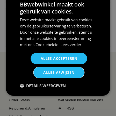
BBwebwinkel maakt ook
gebruik van cookies.
Deze website maakt gebruik van cookies
om de gebruikerservaring te verbeteren.
Door onze website te gebruiken, stemt u
€24,95
in met alle cookies in overeenstemming
I love korfbal t-shirt sport s...
met ons
Cookiebeleid
.
Lees verder
ALLES ACCEPTEREN
SERVICE EN INFO
OVERZICHT
ALLES AFWIJZEN
Reviews
Sitemapping
Veel gestelde vragen
Overzicht thema's
DETAILS WEERGEVEN
Contact
Overzicht rubrieken
Order Status
Wat vinden klanten van ons
Retouren & Annuleren
RSS