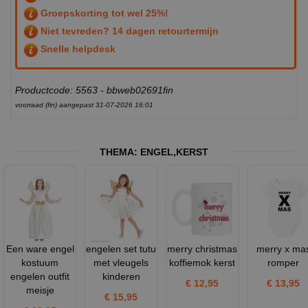
Groepskorting tot wel 25%!
Niet tevreden? 14 dagen retourtermijn
Snelle helpdesk
Productcode: 5563 - bbweb02691fin
voorraad (fin) aangepast 31-07-2026 16:01
THEMA:
ENGEL
,
KERST
Een ware engel
engelen set tutu
merry christmas
merry x ma
kostuum
met vleugels
koffiemok kerst
romper
engelen outfit
kinderen
€ 12,95
€ 13,95
meisje
€ 15,95