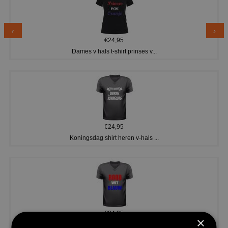
€24,95
Dames v hals t-shirt prinses v...
€24,95
Koningsdag shirt heren v-hals ...
€24,95
×
V-hals shirt rood wit blauw st...