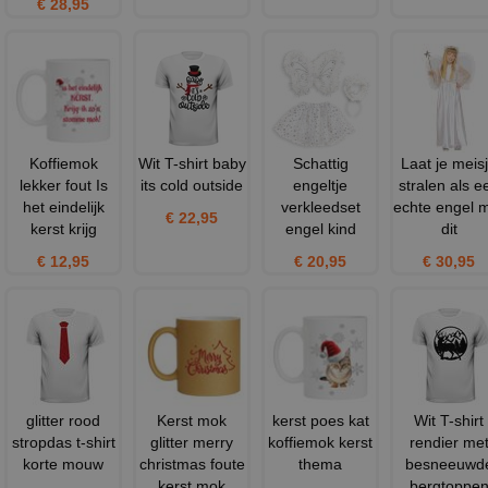
€ 28,95
Koffiemok
Wit T-shirt baby
Schattig
Laat je meis
lekker fout Is
its cold outside
engeltje
stralen als e
het eindelijk
verkleedset
echte engel 
€ 22,95
kerst krijg
engel kind
dit
€ 12,95
€ 20,95
€ 30,95
glitter rood
Kerst mok
kerst poes kat
Wit T-shirt
stropdas t-shirt
glitter merry
koffiemok kerst
rendier me
korte mouw
christmas foute
thema
besneeuwd
kerst mok
bergtoppe