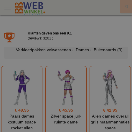
X
Klanten geven ons een
9.1
(reviews: 3201 )
Verkleedpakken volwassenen
Dames
Buitenaards
(3)
€ 49,95
€ 45,95
€ 42,95
Paars dames
Zilver space jurk
Alien dames overall
kostuum space
ruimte dame
grijs maanmannetjes
rocket alien
space