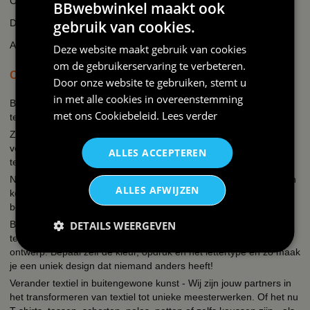
Cookie beleid
BBwebwinkel maakt ook
Disclaimer
gebruik van cookies.
AI-transparantieverklaring
Deze website maakt gebruik van cookies
om de gebruikerservaring te verbeteren.
OVER BBWEBWINKEL.NL
Door onze website te gebruiken, stemt u
in met alle cookies in overeenstemming
BBwebwinkel is een webshop die zich richt op alles wat met feest
met ons
Cookiebeleid
.
Lees verder
te maken heeft en bedrukking van textiel en keramiek!
Zo kun je bij ons terecht voor een uitgebreid assortiment
verkleedkleding kostuums, brillen, fun t-shirts, hoeden, mokken,
ALLES ACCEPTEREN
tegeltjes, petjes, schorten.
Naast de verkleedkleding hebben wij een eigen textieldrukkerij en
ALLES AFWIJZEN
keramiekdrukkerij. Een grappige tekst, een slogan, een quote je
bedrijfslogo, een naam, foto of een unieke print?
Bij ons kun je simpel en snel kleding bedrukken, mokken, petjes,
DETAILS WEERGEVEN
tegeltjes, schorten, hoodies, polos, sweaters etc. met een eigen
ontwerp. Bepaal zelf de kleur, opdruk en het lettertype en zo maak
je een uniek design dat niemand anders heeft!
Verander textiel in buitengewone kunst - Wij zijn jouw partners in
het transformeren van textiel tot unieke meesterwerken. Of het nu