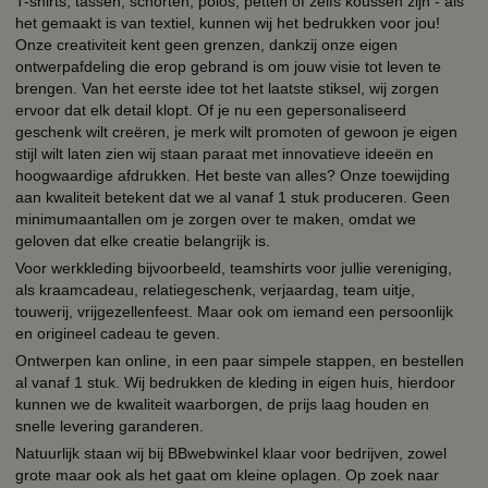
T-shirts, tassen, schorten, polos, petten of zelfs koussen zijn - als
het gemaakt is van textiel, kunnen wij het bedrukken voor jou!
Onze creativiteit kent geen grenzen, dankzij onze eigen
ontwerpafdeling die erop gebrand is om jouw visie tot leven te
brengen. Van het eerste idee tot het laatste stiksel, wij zorgen
ervoor dat elk detail klopt. Of je nu een gepersonaliseerd
geschenk wilt creëren, je merk wilt promoten of gewoon je eigen
stijl wilt laten zien wij staan paraat met innovatieve ideeën en
hoogwaardige afdrukken. Het beste van alles? Onze toewijding
aan kwaliteit betekent dat we al vanaf 1 stuk produceren. Geen
minimumaantallen om je zorgen over te maken, omdat we
geloven dat elke creatie belangrijk is.
Voor werkkleding bijvoorbeeld, teamshirts voor jullie vereniging,
als kraamcadeau, relatiegeschenk, verjaardag, team uitje,
touwerij, vrijgezellenfeest. Maar ook om iemand een persoonlijk
en origineel cadeau te geven.
Ontwerpen kan online, in een paar simpele stappen, en bestellen
al vanaf 1 stuk. Wij bedrukken de kleding in eigen huis, hierdoor
kunnen we de kwaliteit waarborgen, de prijs laag houden en
snelle levering garanderen.
Natuurlijk staan wij bij BBwebwinkel klaar voor bedrijven, zowel
grote maar ook als het gaat om kleine oplagen. Op zoek naar