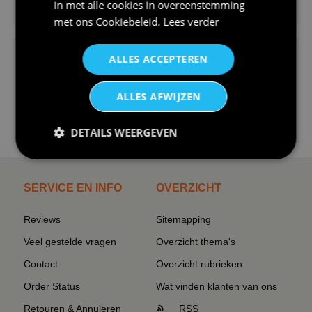
in met alle cookies in overeenstemming
V-hals shirt rood wit blauw st...
met ons
Cookiebeleid
.
Lees verder
ALLES ACCEPTEREN
ALLES AFWIJZEN
€24,95
DETAILS WEERGEVEN
I love korfbal t-shirt sport s...
SERVICE EN INFO
OVERZICHT
Reviews
Sitemapping
Veel gestelde vragen
Overzicht thema's
Contact
Overzicht rubrieken
Order Status
Wat vinden klanten van ons
Retouren & Annuleren
RSS