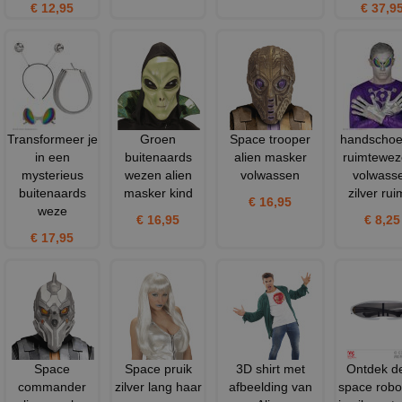
€ 12,95
€ 37,9
Transformeer je
Groen
Space trooper
handscho
in een
buitenaards
alien masker
ruimtewez
mysterieus
wezen alien
volwassen
volwass
buitenaards
masker kind
zilver rui
€ 16,95
weze
€ 16,95
€ 8,25
€ 17,95
Space
Space pruik
3D shirt met
Ontdek d
commander
zilver lang haar
afbeelding van
space robot