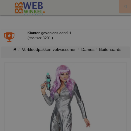
X
Klanten geven ons een
9.1
(reviews: 3201 )
Verkleedpakken volwassenen
Dames
Buitenaards