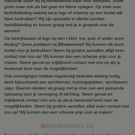
Natuurlijk staan wij bij BBwebwinkel klaar voor bedrijven, zowel
grote maar ook als het gaat om kleine oplagen. Op zoek naar
bedrijfskleding waarbij we je logo of ontwerp op een textiel wilt
laten bedrukken? Wij zijn specialist in allerlei soorten
bedrijfskleding en komen graag met je in gesprek over de
wensen!
Uw bedrijfsnaam of logo op een t-shirt, trui, polo of ander soort
kleding? Geen probleem bij BBwebwinkel! Wij kunnen elk soort
textiel voor je bedrukken! Neem bij grotere aantallen altijd even
contact met ons op! Wij kunnen dan een scherpe prijs voor je
maken. Neem gerust en vrijblijvend contact met ons op als je
benieuwd bent naar de mogelijkheden.
Ook verenigingen hebben regelmatig bedrukte kleding nodig,
denk bijvoorbeeld aan sporttenues, trainingspakken, sporttassen,
caps. Daarom denken wij graag met je mee aan een passende
oplossing voor je vereniging of stichting. Neem gerust en
vrijblijvend contact met ons op als je benieuwd bent naar de
mogelijkheden. Neem bij grotere aantallen altijd even contact met
ons op! Wij kunnen dan een scherpe prijs voor je maken!
B
BWEBWINKEL.NL