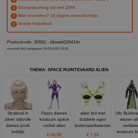
Groepskorting tot wel 25%!
Niet tevreden? 14 dagen retourtermijn
Snelle helpdesk
Productcode: 30582 - bbweb02041fin
voorraad (fin) aangepast 19-05-2026 15:01
THEMA:
SPACE RUIMTEVAARD ALIEN
Stralend in
Paars dames
alien bril met
Ufo Buiten
zilver stijlvolle
kostuum space
dubbele ogen
wezen al
dames pruik
rocket alien
buitenaardswezen
verklee
boblijn
kostuum k
€ 49,95
€ 7,50