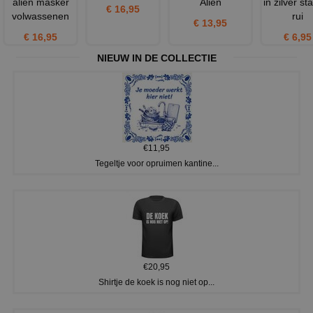
alien masker
Alien
in zilver st
€ 16,95
volwassenen
rui
€ 13,95
€ 16,95
€ 6,95
NIEUW IN DE COLLECTIE
€11,95
Tegeltje voor opruimen kantine...
€20,95
Shirtje de koek is nog niet op...