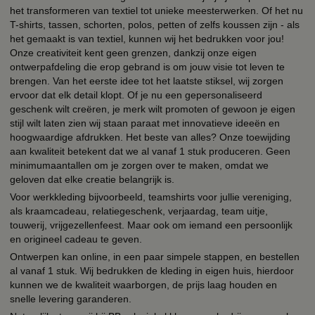
het transformeren van textiel tot unieke meesterwerken. Of het nu
T-shirts, tassen, schorten, polos, petten of zelfs koussen zijn - als
het gemaakt is van textiel, kunnen wij het bedrukken voor jou!
Onze creativiteit kent geen grenzen, dankzij onze eigen
ontwerpafdeling die erop gebrand is om jouw visie tot leven te
brengen. Van het eerste idee tot het laatste stiksel, wij zorgen
ervoor dat elk detail klopt. Of je nu een gepersonaliseerd
geschenk wilt creëren, je merk wilt promoten of gewoon je eigen
stijl wilt laten zien wij staan paraat met innovatieve ideeën en
hoogwaardige afdrukken. Het beste van alles? Onze toewijding
aan kwaliteit betekent dat we al vanaf 1 stuk produceren. Geen
minimumaantallen om je zorgen over te maken, omdat we
geloven dat elke creatie belangrijk is.
Voor werkkleding bijvoorbeeld, teamshirts voor jullie vereniging,
als kraamcadeau, relatiegeschenk, verjaardag, team uitje,
touwerij, vrijgezellenfeest. Maar ook om iemand een persoonlijk
en origineel cadeau te geven.
Ontwerpen kan online, in een paar simpele stappen, en bestellen
al vanaf 1 stuk. Wij bedrukken de kleding in eigen huis, hierdoor
kunnen we de kwaliteit waarborgen, de prijs laag houden en
snelle levering garanderen.