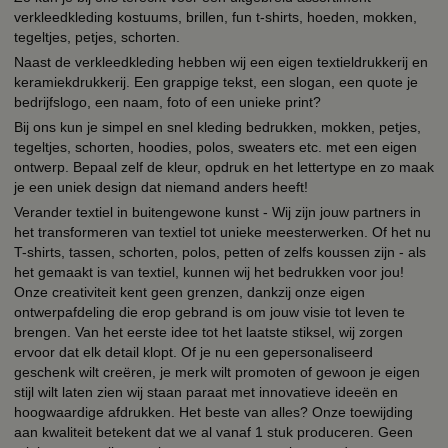
verkleedkleding kostuums, brillen, fun t-shirts, hoeden, mokken,
tegeltjes, petjes, schorten.
Naast de verkleedkleding hebben wij een eigen textieldrukkerij en
keramiekdrukkerij. Een grappige tekst, een slogan, een quote je
bedrijfslogo, een naam, foto of een unieke print?
Bij ons kun je simpel en snel kleding bedrukken, mokken, petjes,
tegeltjes, schorten, hoodies, polos, sweaters etc. met een eigen
ontwerp. Bepaal zelf de kleur, opdruk en het lettertype en zo maak
je een uniek design dat niemand anders heeft!
Verander textiel in buitengewone kunst - Wij zijn jouw partners in
het transformeren van textiel tot unieke meesterwerken. Of het nu
T-shirts, tassen, schorten, polos, petten of zelfs koussen zijn - als
het gemaakt is van textiel, kunnen wij het bedrukken voor jou!
Onze creativiteit kent geen grenzen, dankzij onze eigen
ontwerpafdeling die erop gebrand is om jouw visie tot leven te
brengen. Van het eerste idee tot het laatste stiksel, wij zorgen
ervoor dat elk detail klopt. Of je nu een gepersonaliseerd
geschenk wilt creëren, je merk wilt promoten of gewoon je eigen
stijl wilt laten zien wij staan paraat met innovatieve ideeën en
hoogwaardige afdrukken. Het beste van alles? Onze toewijding
aan kwaliteit betekent dat we al vanaf 1 stuk produceren. Geen