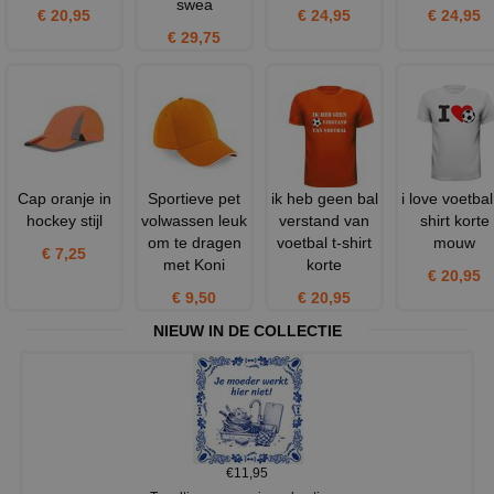
swea
€ 20,95
€ 24,95
€ 24,95
€ 29,75
Cap oranje in
Sportieve pet
ik heb geen bal
i love voetbal
hockey stijl
volwassen leuk
verstand van
shirt korte
om te dragen
voetbal t-shirt
mouw
€ 7,25
met Koni
korte
€ 20,95
€ 9,50
€ 20,95
NIEUW IN DE COLLECTIE
€11,95