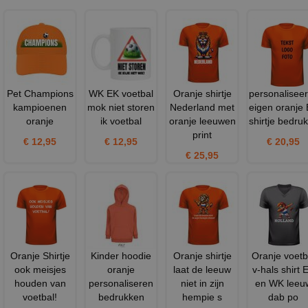
Pet Champions
WK EK voetbal
Oranje shirtje
personaliseer
kampioenen
mok niet storen
Nederland met
eigen oranje
oranje
ik voetbal
oranje leeuwen
shirtje bedruk
print
€ 12,95
€ 12,95
€ 20,95
€ 25,95
Oranje Shirtje
Kinder hoodie
Oranje shirtje
Oranje voetb
ook meisjes
oranje
laat de leeuw
v-hals shirt 
houden van
personaliseren
niet in zijn
en WK leeu
voetbal!
bedrukken
hempie s
dab po