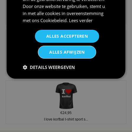
Door onze website te gebruiken, stemt u
in met alle cookies in overeenstemming
€24,95
Koningsdag shirt heren v-hals ...
met ons
Cookiebeleid
.
Lees verder
ALLES ACCEPTEREN
ALLES AFWIJZEN
€24,95
DETAILS WEERGEVEN
V-hals shirt rood wit blauw st...
€24,95
I love korfbal t-shirt sport s...