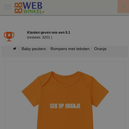
X
Klanten geven ons een
9.1
(reviews: 3201 )
Baby peuters
Rompers met teksten
Oranje