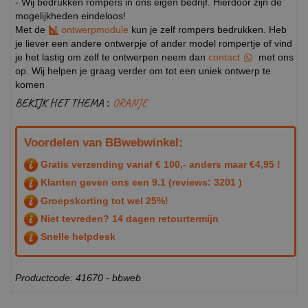
- Wij bedrukken rompers in ons eigen bedrijf. Hierdoor zijn de
mogelijkheden eindeloos!
Met de
ontwerpmodule
kun je zelf rompers bedrukken. Heb
je liever een andere ontwerpje of ander model rompertje of vind
je het lastig om zelf te ontwerpen neem dan
contact
met ons
op. Wij helpen je graag verder om tot een uniek ontwerp te
komen
BEKIJK HET THEMA :
ORANJE
Voordelen van BBwebwinkel:
Gratis verzending vanaf € 100,- anders maar €4,95 !
Klanten geven ons een
9.1
(reviews: 3201 )
Groepskorting tot wel 25%!
Niet tevreden? 14 dagen retourtermijn
Snelle helpdesk
Productcode: 41670 - bbweb