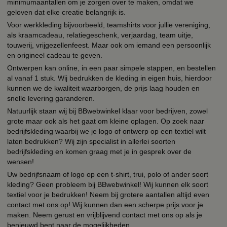
minimumaantallen om je zorgen over te maken, omdat we
geloven dat elke creatie belangrijk is.
Voor werkkleding bijvoorbeeld, teamshirts voor jullie vereniging,
als kraamcadeau, relatiegeschenk, verjaardag, team uitje,
touwerij, vrijgezellenfeest. Maar ook om iemand een persoonlijk
en origineel cadeau te geven.
Ontwerpen kan online, in een paar simpele stappen, en bestellen
al vanaf 1 stuk. Wij bedrukken de kleding in eigen huis, hierdoor
kunnen we de kwaliteit waarborgen, de prijs laag houden en
snelle levering garanderen.
Natuurlijk staan wij bij BBwebwinkel klaar voor bedrijven, zowel
grote maar ook als het gaat om kleine oplagen. Op zoek naar
bedrijfskleding waarbij we je logo of ontwerp op een textiel wilt
laten bedrukken? Wij zijn specialist in allerlei soorten
bedrijfskleding en komen graag met je in gesprek over de
wensen!
Uw bedrijfsnaam of logo op een t-shirt, trui, polo of ander soort
kleding? Geen probleem bij BBwebwinkel! Wij kunnen elk soort
textiel voor je bedrukken! Neem bij grotere aantallen altijd even
contact met ons op! Wij kunnen dan een scherpe prijs voor je
maken. Neem gerust en vrijblijvend contact met ons op als je
benieuwd bent naar de mogelijkheden.