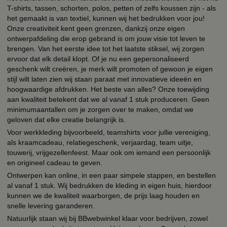
T-shirts, tassen, schorten, polos, petten of zelfs koussen zijn - als
het gemaakt is van textiel, kunnen wij het bedrukken voor jou!
Onze creativiteit kent geen grenzen, dankzij onze eigen
ontwerpafdeling die erop gebrand is om jouw visie tot leven te
brengen. Van het eerste idee tot het laatste stiksel, wij zorgen
ervoor dat elk detail klopt. Of je nu een gepersonaliseerd
geschenk wilt creëren, je merk wilt promoten of gewoon je eigen
stijl wilt laten zien wij staan paraat met innovatieve ideeën en
hoogwaardige afdrukken. Het beste van alles? Onze toewijding
aan kwaliteit betekent dat we al vanaf 1 stuk produceren. Geen
minimumaantallen om je zorgen over te maken, omdat we
geloven dat elke creatie belangrijk is.
Voor werkkleding bijvoorbeeld, teamshirts voor jullie vereniging,
als kraamcadeau, relatiegeschenk, verjaardag, team uitje,
touwerij, vrijgezellenfeest. Maar ook om iemand een persoonlijk
en origineel cadeau te geven.
Ontwerpen kan online, in een paar simpele stappen, en bestellen
al vanaf 1 stuk. Wij bedrukken de kleding in eigen huis, hierdoor
kunnen we de kwaliteit waarborgen, de prijs laag houden en
snelle levering garanderen.
Natuurlijk staan wij bij BBwebwinkel klaar voor bedrijven, zowel