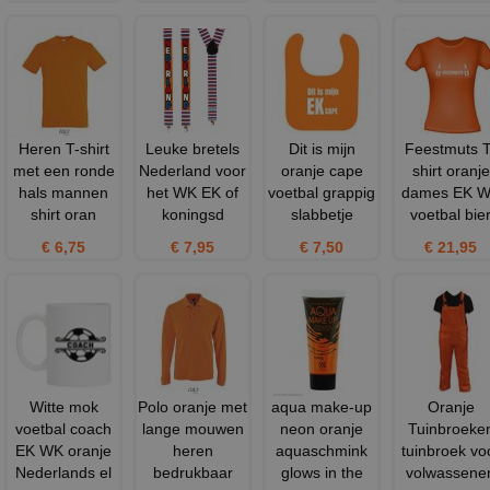
Heren T-shirt
Leuke bretels
Dit is mijn
Feestmuts T
met een ronde
Nederland voor
oranje cape
shirt oranje
hals mannen
het WK EK of
voetbal grappig
dames EK 
shirt oran
koningsd
slabbetje
voetbal bie
€ 6,75
€ 7,95
€ 7,50
€ 21,95
Witte mok
Polo oranje met
aqua make-up
Oranje
voetbal coach
lange mouwen
neon oranje
Tuinbroeke
EK WK oranje
heren
aquaschmink
tuinbroek vo
Nederlands el
bedrukbaar
glows in the
volwassene