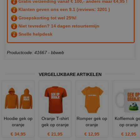
Gratis verzending vanaf € 100,- anders maar €4,95 !
Klanten geven ons een
9.1
(reviews: 3201 )
Groepskorting tot wel 25%!
Niet tevreden? 14 dagen retourtermijn
Snelle helpdesk
Productcode: 41667 - bbweb
VERGELIJKBARE ARTIKELEN
Hoodie gek op
Oranje T-shirt
Romper gek op
Koffiemok g
oranje
gek op oranje
oranje
op oranje
€ 34,95
€ 21,95
€ 12,95
€ 12,95