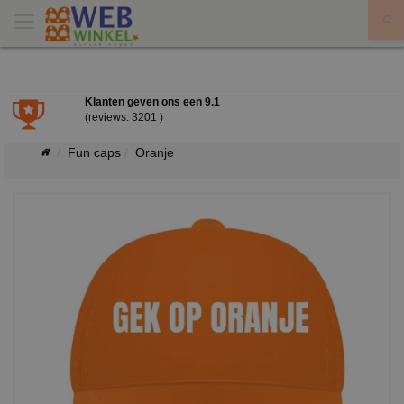
X
Klanten geven ons een
9.1
(reviews: 3201 )
Fun caps
Oranje