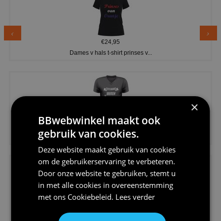
€24,95
Dames v hals t-shirt prinses v...
×
BBwebwinkel maakt ook
€24,95
gebruik van cookies.
Koningsdag shirt heren v-hals ...
Deze website maakt gebruik van cookies
om de gebruikerservaring te verbeteren.
Door onze website te gebruiken, stemt u
in met alle cookies in overeenstemming
met ons
Cookiebeleid
.
Lees verder
€24,95
V-hals shirt rood wit blauw st...