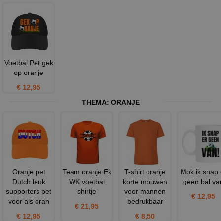
Voetbal Pet gek
op oranje
€ 12,95
THEMA:
ORANJE
Oranje pet
Team oranje Ek
T-shirt oranje
Mok ik snap 
Dutch leuk
WK voetbal
korte mouwen
geen bal va
supporters pet
shirtje
voor mannen
€ 12,95
voor als oran
bedrukbaar
€ 21,95
€ 12,95
€ 8,50