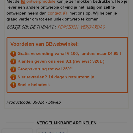
Met de
ontwerpmodule
kun je zelf mokken bedrukken. Heb je
liever een andere ontwerpje of vind je het lastig om zelf te
ontwerpen neem dan
contact
met ons op. Wij helpen je
graag verder om tot een uniek ontwerp te komen
BEKIJK OOK DE THEMA'S :
PENSIOEN
VERJAARDAG
Voordelen van BBwebwinkel:
Gratis verzending vanaf € 100,- anders maar €4,95 !
Klanten geven ons een
9.1
(reviews: 3201 )
Groepskorting tot wel 25%!
Niet tevreden? 14 dagen retourtermijn
Snelle helpdesk
Productcode: 39824 - bbweb
VERGELIJKBARE ARTIKELEN