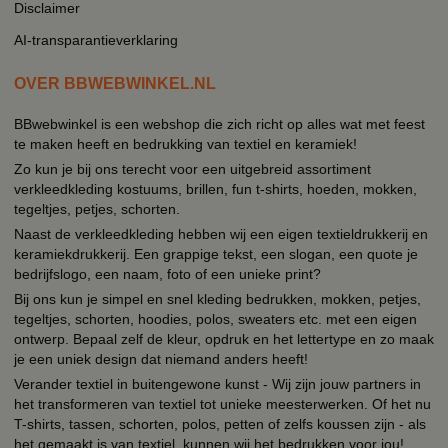
Disclaimer
AI-transparantieverklaring
OVER BBWEBWINKEL.NL
BBwebwinkel is een webshop die zich richt op alles wat met feest
te maken heeft en bedrukking van textiel en keramiek!
Zo kun je bij ons terecht voor een uitgebreid assortiment
verkleedkleding kostuums, brillen, fun t-shirts, hoeden, mokken,
tegeltjes, petjes, schorten.
Naast de verkleedkleding hebben wij een eigen textieldrukkerij en
keramiekdrukkerij. Een grappige tekst, een slogan, een quote je
bedrijfslogo, een naam, foto of een unieke print?
Bij ons kun je simpel en snel kleding bedrukken, mokken, petjes,
tegeltjes, schorten, hoodies, polos, sweaters etc. met een eigen
ontwerp. Bepaal zelf de kleur, opdruk en het lettertype en zo maak
je een uniek design dat niemand anders heeft!
Verander textiel in buitengewone kunst - Wij zijn jouw partners in
het transformeren van textiel tot unieke meesterwerken. Of het nu
T-shirts, tassen, schorten, polos, petten of zelfs koussen zijn - als
het gemaakt is van textiel, kunnen wij het bedrukken voor jou!