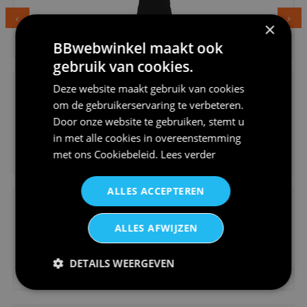
×
€24,95
BBwebwinkel maakt ook
Dames v hals t-shirt prinses v...
gebruik van cookies.
Deze website maakt gebruik van cookies
om de gebruikerservaring te verbeteren.
Door onze website te gebruiken, stemt u
in met alle cookies in overeenstemming
€24,95
met ons
Cookiebeleid
.
Lees verder
Koningsdag shirt heren v-hals ...
ALLES ACCEPTEREN
ALLES AFWIJZEN
DETAILS WEERGEVEN
€24,95
V-hals shirt rood wit blauw st...