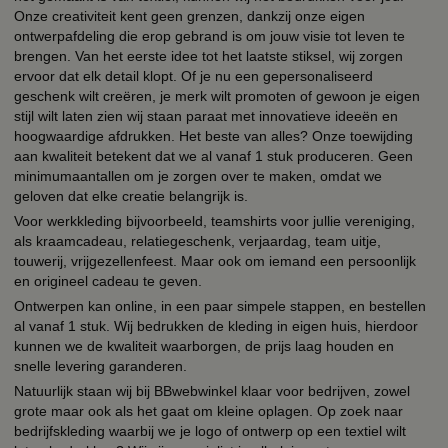
Onze creativiteit kent geen grenzen, dankzij onze eigen
ontwerpafdeling die erop gebrand is om jouw visie tot leven te
brengen. Van het eerste idee tot het laatste stiksel, wij zorgen
ervoor dat elk detail klopt. Of je nu een gepersonaliseerd
geschenk wilt creëren, je merk wilt promoten of gewoon je eigen
stijl wilt laten zien wij staan paraat met innovatieve ideeën en
hoogwaardige afdrukken. Het beste van alles? Onze toewijding
aan kwaliteit betekent dat we al vanaf 1 stuk produceren. Geen
minimumaantallen om je zorgen over te maken, omdat we
geloven dat elke creatie belangrijk is.
Voor werkkleding bijvoorbeeld, teamshirts voor jullie vereniging,
als kraamcadeau, relatiegeschenk, verjaardag, team uitje,
touwerij, vrijgezellenfeest. Maar ook om iemand een persoonlijk
en origineel cadeau te geven.
Ontwerpen kan online, in een paar simpele stappen, en bestellen
al vanaf 1 stuk. Wij bedrukken de kleding in eigen huis, hierdoor
kunnen we de kwaliteit waarborgen, de prijs laag houden en
snelle levering garanderen.
Natuurlijk staan wij bij BBwebwinkel klaar voor bedrijven, zowel
grote maar ook als het gaat om kleine oplagen. Op zoek naar
bedrijfskleding waarbij we je logo of ontwerp op een textiel wilt