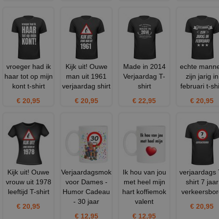
vroeger had ik
Kijk uit! Ouwe
Made in 2014
echte mann
haar tot op mijn
man uit 1961
Verjaardag T-
zijn jarig in
kont t-shirt
verjaardag shirt
shirt
februari t-shi
€ 20,95
€ 20,95
€ 22,95
€ 20,95
Kijk uit! Ouwe
Verjaardagsmok
Ik hou van jou
verjaardags 
vrouw uit 1978
voor Dames -
met heel mijn
shirt 7 jaar
leeftijd T-shirt
Humor Cadeau
hart koffiemok
verkeersbor
- 30 jaar
valent
€ 20,95
€ 20,95
€ 12,95
€ 12,95