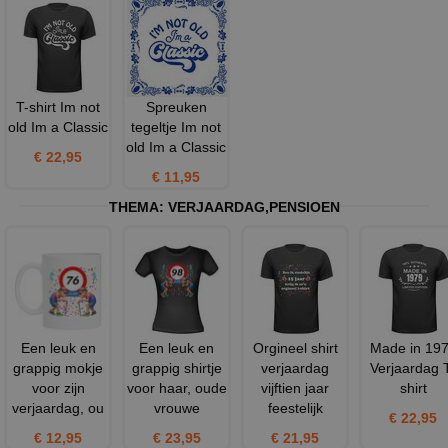
T-shirt Im not
Spreuken
old Im a Classic
tegeltje Im not
old Im a Classic
€ 22,95
€ 11,95
THEMA:
VERJAARDAG
,
PENSIOEN
Een leuk en
Een leuk en
Orgineel shirt
Made in 19
grappig mokje
grappig shirtje
verjaardag
Verjaardag 
voor zijn
voor haar, oude
vijftien jaar
shirt
verjaardag, ou
vrouwe
feestelijk
€ 22,95
€ 12,95
€ 23,95
€ 21,95