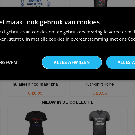
Gekke tegel 60 jaar verjaardag
T-shirt voor een vrouw die 60
 maakt ook gebruik van cookies.
jaar wordt
€ 11,95
kt gebruik van cookies om de gebruikerservaring te verbeteren.
€ 23,95
iken, stemt u in met alle cookies in overeenstemming met ons
Coo
ERGEVEN
ALLES AFWIJZEN
ALLES 
vroeger was ik knap en jong
ben ik 60 geworden krijg ik dit
nu alleen nog maar kna
kut t-shirt korte
€ 20,95
€ 20,95
NIEUW IN DE COLLECTIE