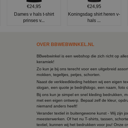
€24,95
€24,95
Dames v hals t-shirt
Koningsdag shirt heren v-
prinses v...
hals ...
OVER BBWEBWINKEL.NL
BBwebwinkel is een webshop die zich richt op alle
keramiek!
Zo kun je bij ons terecht voor een uitgebreid assor
mokken, tegeltjes, petjes, schorten.
Naast de verkleedkleding hebben wij een eigen text
slogan, een quote je bedrijfslogo, een naam, foto 
Bij ons kun je simpel en snel kleding bedrukken, mo
met een eigen ontwerp. Bepaal zelf de kleur, opdr
niemand anders heeft!
Verander textiel in buitengewone kunst - Wij zijn j
meesterwerken. Of het nu T-shirts, tassen, schorten
textiel, kunnen wij het bedrukken voor jou! Onze cr