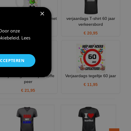
×
Mok verjaardag zestig jaar met
verjaardags T-shirt 60 jaar
leuke opdruk toffe
verkeersbord
 Door onze
€ 12,95
€ 20,95
kiebeleid
.
Lees
ACCEPTEREN
verjaardag shirt 60 jaar toffe
Verjaardags tegeltje 60 jaar
peer
€ 11,95
€ 21,95