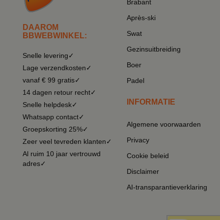
Brabant
Après-ski
DAAROM
Swat
BBWEBWINKEL:
Gezinsuitbreiding
Snelle levering✓
Boer
Lage verzendkosten✓
vanaf € 99 gratis✓
Padel
14 dagen retour recht✓
INFORMATIE
Snelle helpdesk✓
Whatsapp contact✓
Algemene voorwaarden
Groepskorting 25%✓
Privacy
Zeer veel tevreden klanten✓
Al ruim 10 jaar vertrouwd
Cookie beleid
adres✓
Disclaimer
AI-transparantieverklaring