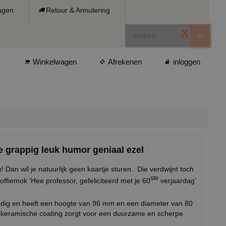
ragen
Retour & Annulering
X
Winkelwagen
Afrekenen
inloggen
ie grappig leuk humor geniaal ezel
an! Dan wil je natuurlijk geen kaartje sturen. Die verdwijnt toch
ste
koffiemok ‘Hee professor, gefeliciteerd met je 60
verjaardag’
ndig en heeft een hoogte van 96 mm en een diameter van 80
keramische coating zorgt voor een duurzame en scherpe