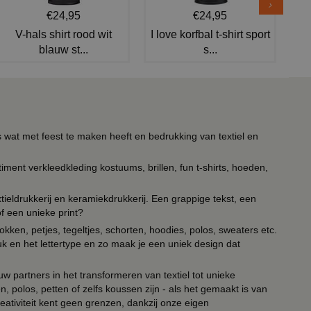
€24,95
€24,95
V-hals shirt rood wit
I love korfbal t-shirt sport
blauw st...
s...
s wat met feest te maken heeft en bedrukking van textiel en
timent verkleedkleding kostuums, brillen, fun t-shirts, hoeden,
ieldrukkerij en keramiekdrukkerij. Een grappige tekst, een
of een unieke print?
kken, petjes, tegeltjes, schorten, hoodies, polos, sweaters etc.
uk en het lettertype en zo maak je een uniek design dat
ouw partners in het transformeren van textiel tot unieke
, polos, petten of zelfs koussen zijn - als het gemaakt is van
eativiteit kent geen grenzen, dankzij onze eigen