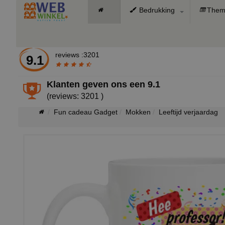
Bedrukking
Them
reviews :3201
9.1
Klanten geven ons een
9.1
(reviews: 3201 )
Fun cadeau Gadget
Mokken
Leeftijd verjaardag