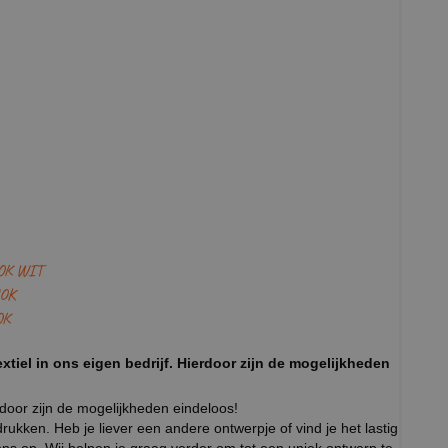
OK WIT
OK
OK
xtiel in ons eigen bedrijf. Hierdoor zijn de mogelijkheden
rdoor zijn de mogelijkheden eindeloos!
ukken. Heb je liever een andere ontwerpje of vind je het lastig
ns op. Wij helpen je graag verder om tot een uniek ontwerp te