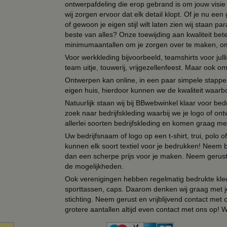
ontwerpafdeling die erop gebrand is om jouw visie t
wij zorgen ervoor dat elk detail klopt. Of je nu ee
of gewoon je eigen stijl wilt laten zien wij staan
beste van alles? Onze toewijding aan kwaliteit be
minimumaantallen om je zorgen over te maken, omda
Voor werkkleding bijvoorbeeld, teamshirts voor jul
team uitje, touwerij, vrijgezellenfeest. Maar ook 
Ontwerpen kan online, in een paar simpele stappen,
eigen huis, hierdoor kunnen we de kwaliteit waarb
Natuurlijk staan wij bij BBwebwinkel klaar voor be
zoek naar bedrijfskleding waarbij we je logo of ontw
allerlei soorten bedrijfskleding en komen graag me
Uw bedrijfsnaam of logo op een t-shirt, trui, polo
kunnen elk soort textiel voor je bedrukken! Neem b
dan een scherpe prijs voor je maken. Neem gerust 
de mogelijkheden.
Ook verenigingen hebben regelmatig bedrukte kled
sporttassen, caps. Daarom denken wij graag met j
stichting. Neem gerust en vrijblijvend contact met
grotere aantallen altijd even contact met ons op! 