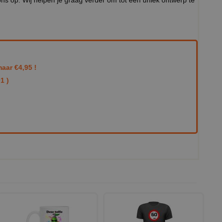
aar €4,95 !
1 )