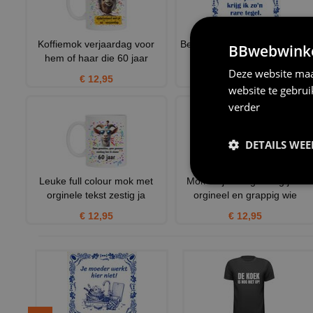
Koffiemok verjaardag voor
Ben ik eindelijk 60 jaar krijg ik
BBwebwinkel
hem of haar die 60 jaar
zon rare tegel
Deze website maa
€ 12,95
€ 11,95
website te gebru
verder
DETAILS WE
Leuke full colour mok met
Mok verjaardag zestig jaar
orginele tekst zestig ja
orgineel en grappig wie
€ 12,95
€ 12,95