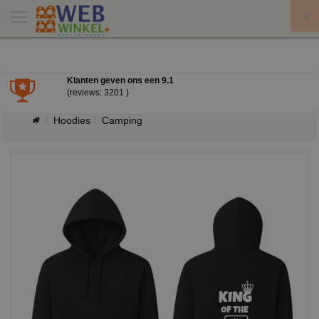
X
Klanten geven ons een
9.1
(reviews: 3201 )
Hoodies
Camping