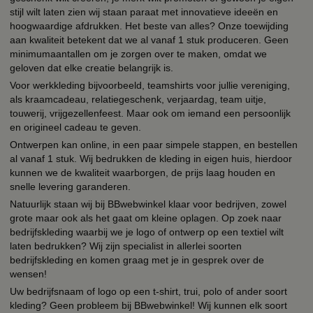
stijl wilt laten zien wij staan paraat met innovatieve ideeën en
hoogwaardige afdrukken. Het beste van alles? Onze toewijding
aan kwaliteit betekent dat we al vanaf 1 stuk produceren. Geen
minimumaantallen om je zorgen over te maken, omdat we
geloven dat elke creatie belangrijk is.
Voor werkkleding bijvoorbeeld, teamshirts voor jullie vereniging,
als kraamcadeau, relatiegeschenk, verjaardag, team uitje,
touwerij, vrijgezellenfeest. Maar ook om iemand een persoonlijk
en origineel cadeau te geven.
Ontwerpen kan online, in een paar simpele stappen, en bestellen
al vanaf 1 stuk. Wij bedrukken de kleding in eigen huis, hierdoor
kunnen we de kwaliteit waarborgen, de prijs laag houden en
snelle levering garanderen.
Natuurlijk staan wij bij BBwebwinkel klaar voor bedrijven, zowel
grote maar ook als het gaat om kleine oplagen. Op zoek naar
bedrijfskleding waarbij we je logo of ontwerp op een textiel wilt
laten bedrukken? Wij zijn specialist in allerlei soorten
bedrijfskleding en komen graag met je in gesprek over de
wensen!
Uw bedrijfsnaam of logo op een t-shirt, trui, polo of ander soort
kleding? Geen probleem bij BBwebwinkel! Wij kunnen elk soort