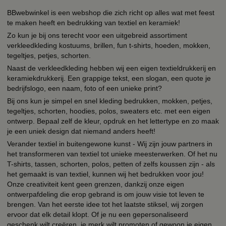
BBwebwinkel is een webshop die zich richt op alles wat met feest
te maken heeft en bedrukking van textiel en keramiek!
Zo kun je bij ons terecht voor een uitgebreid assortiment
verkleedkleding kostuums, brillen, fun t-shirts, hoeden, mokken,
tegeltjes, petjes, schorten.
Naast de verkleedkleding hebben wij een eigen textieldrukkerij en
keramiekdrukkerij. Een grappige tekst, een slogan, een quote je
bedrijfslogo, een naam, foto of een unieke print?
Bij ons kun je simpel en snel kleding bedrukken, mokken, petjes,
tegeltjes, schorten, hoodies, polos, sweaters etc. met een eigen
ontwerp. Bepaal zelf de kleur, opdruk en het lettertype en zo maak
je een uniek design dat niemand anders heeft!
Verander textiel in buitengewone kunst - Wij zijn jouw partners in
het transformeren van textiel tot unieke meesterwerken. Of het nu
T-shirts, tassen, schorten, polos, petten of zelfs koussen zijn - als
het gemaakt is van textiel, kunnen wij het bedrukken voor jou!
Onze creativiteit kent geen grenzen, dankzij onze eigen
ontwerpafdeling die erop gebrand is om jouw visie tot leven te
brengen. Van het eerste idee tot het laatste stiksel, wij zorgen
ervoor dat elk detail klopt. Of je nu een gepersonaliseerd
geschenk wilt creëren, je merk wilt promoten of gewoon je eigen