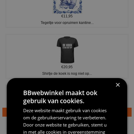
€11,95
Tegeltje voor opruimen kantine...
€20,95
Shirtje de koek is nog niet op...
×
BBwebwinkel maakt ook
gebruik van cookies.
Deze website maakt gebruik van cookies
om de gebruikerservaring te verbeteren.
€24,95
Door onze website te gebruiken, stemt u
Dames v hals t-shirt prinses v...
in met alle cookies in overeenstemming