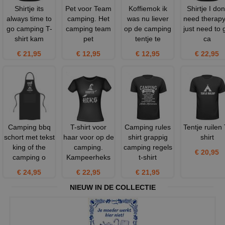
Shirtje its
Pet voor Team
Koffiemok ik
Shirtje I don
always time to
camping. Het
was nu liever
need therapy,
go camping T-
camping team
op de camping
just need to 
shirt kam
pet
tentje te
ca
€ 21,95
€ 12,95
€ 12,95
€ 22,95
Camping bbq
T-shirt voor
Camping rules
Tentje ruilen 
schort met tekst
haar voor op de
shirt grappig
shirt
king of the
camping.
camping regels
€ 20,95
camping o
Kampeerheks
t-shirt
€ 24,95
€ 22,95
€ 21,95
NIEUW IN DE COLLECTIE