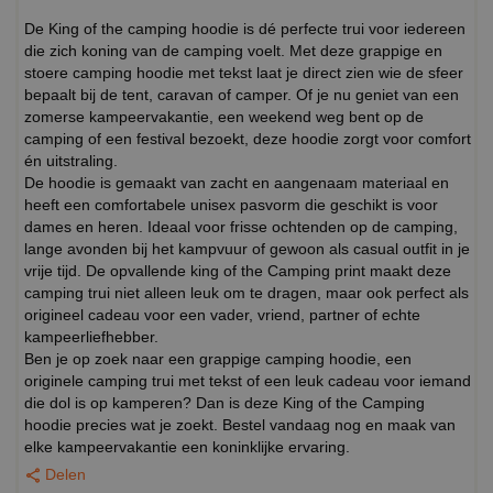
De King of the camping hoodie is dé perfecte trui voor iedereen
die zich koning van de camping voelt. Met deze grappige en
stoere camping hoodie met tekst laat je direct zien wie de sfeer
bepaalt bij de tent, caravan of camper. Of je nu geniet van een
zomerse kampeervakantie, een weekend weg bent op de
camping of een festival bezoekt, deze hoodie zorgt voor comfort
én uitstraling.
De hoodie is gemaakt van zacht en aangenaam materiaal en
heeft een comfortabele unisex pasvorm die geschikt is voor
dames en heren. Ideaal voor frisse ochtenden op de camping,
lange avonden bij het kampvuur of gewoon als casual outfit in je
vrije tijd. De opvallende king of the Camping print maakt deze
camping trui niet alleen leuk om te dragen, maar ook perfect als
origineel cadeau voor een vader, vriend, partner of echte
kampeerliefhebber.
Ben je op zoek naar een grappige camping hoodie, een
originele camping trui met tekst of een leuk cadeau voor iemand
die dol is op kamperen? Dan is deze King of the Camping
hoodie precies wat je zoekt. Bestel vandaag nog en maak van
elke kampeervakantie een koninklijke ervaring.
Delen