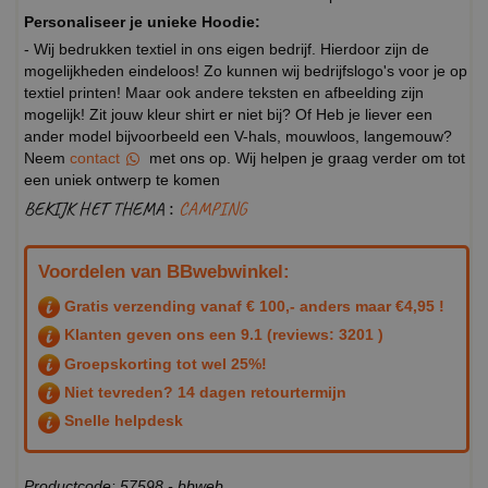
Personaliseer je unieke Hoodie:
- Wij bedrukken textiel in ons eigen bedrijf. Hierdoor zijn de
mogelijkheden eindeloos! Zo kunnen wij bedrijfslogo's voor je op
textiel printen! Maar ook andere teksten en afbeelding zijn
mogelijk! Zit jouw kleur shirt er niet bij? Of Heb je liever een
ander model bijvoorbeeld een V-hals, mouwloos, langemouw?
Neem
contact
met ons op. Wij helpen je graag verder om tot
een uniek ontwerp te komen
BEKIJK HET THEMA :
CAMPING
Voordelen van BBwebwinkel:
Gratis verzending vanaf € 100,- anders maar €4,95 !
Klanten geven ons een
9.1
(reviews: 3201 )
Groepskorting tot wel 25%!
Niet tevreden? 14 dagen retourtermijn
Snelle helpdesk
Productcode: 57598 - bbweb