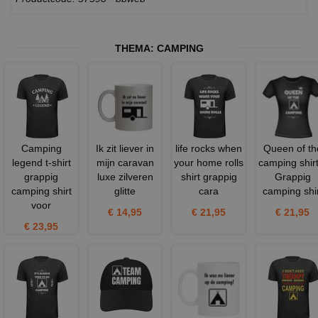
THEMA:
CAMPING
Camping
Ik zit liever in
life rocks when
Queen of th
legend t-shirt
mijn caravan
your home rolls
camping shirt
grappig
luxe zilveren
shirt grappig
Grappig
camping shirt
glitte
cara
camping shir
voor
€ 14,95
€ 21,95
€ 21,95
€ 23,95