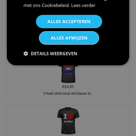
met ons
Cookiebeleid
.
Lees verder
ALLES ACCEPTEREN
€24,95
ALLES AFWIJZEN
Koningsdag shirt heren v-hals ...
DETAILS WEERGEVEN
€24,95
V-hals shirt rood wit blauw st...