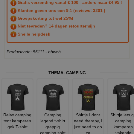
Gratis verzending vanaf € 100,- anders maar €4,95 !
Klanten geven ons een
9.1
(reviews: 3201 )
Groepskorting tot wel 25%!
Niet tevreden? 14 dagen retourtermijn
Snelle helpdesk
Productcode: 56111 - bbweb
THEMA:
CAMPING
Relax camping
Camping
Shirtje I dont
Shirtje lets 
tent kamperen
legend t-shirt
need therapy, I
camping
gek T-shirt
grappig
just need to go
kamperen
camping shirt
ca
vakantie