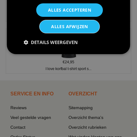
ALLES ACCEPTEREN
€24,95
V-hals shirt rood wit blauw st...
ALLES AFWIJZEN
DETAILS WEERGEVEN
€24,95
I love korfbal t-shirt sport s...
SERVICE EN INFO
OVERZICHT
Reviews
Sitemapping
Veel gestelde vragen
Overzicht thema's
Contact
Overzicht rubrieken
Order Status
Wat vinden klanten van ons