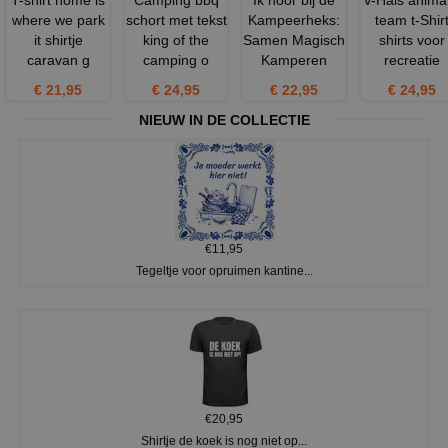
where we park
schort met tekst
Kampeerheks:
team t-Shir
it shirtje
king of the
Samen Magisch
shirts voor
caravan g
camping o
Kamperen
recreatie
€ 21,95
€ 24,95
€ 22,95
€ 24,95
NIEUW IN DE COLLECTIE
€11,95
Tegeltje voor opruimen kantine...
€20,95
Shirtje de koek is nog niet op...