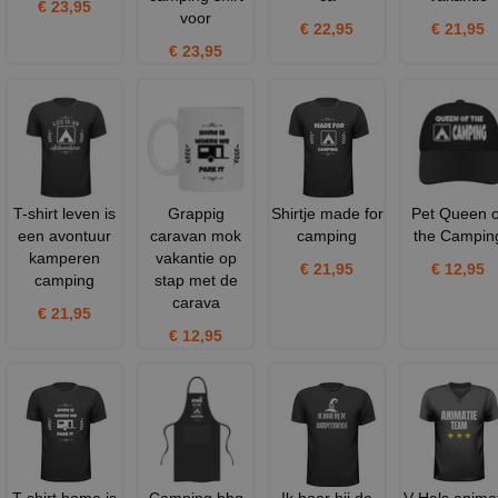
€ 23,95
voor
€ 22,95
€ 21,95
€ 23,95
T-shirt leven is
Grappig
Shirtje made for
Pet Queen o
een avontuur
caravan mok
camping
the Campin
kamperen
vakantie op
€ 21,95
€ 12,95
camping
stap met de
carava
€ 21,95
€ 12,95
T-shirt home is
Camping bbq
Ik hoor bij de
V-Hals anima