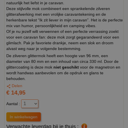
natuurlijk het liefst in je caravan.
Deze stijlvolle mok combineert een sprankelende zilveren
glitterafwerking met een vrolijke caravantekening en de
herkenbare tekst “Ik zit liever in mijn caravan”. Het is de perfecte
mix van humor, persoonlijkheid en camping vibes.
Of je nu jezelf wilt verwennen of een perfecte verrassing zoekt
voor een caravan fan: deze mok zorgt gegarandeerd voor een
glimlach. Pak je favoriete drankje, neem een slok en droom
alvast weg naar je volgende bestemming.
De zilveren glittermok heeft een hoogte van 96 mm, een
diameter van 80 mm en een inhoud van circa 330 ml. Door de
glittercoating is deze mok
niet geschikt
voor de magnetron en
wordt handwas aanbevolen om de opdruk en glans te
behouden.
Delen
€ 14,95
Aantal :
Verwachte leverdag bij je thuis :