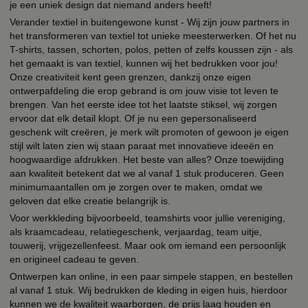
je een uniek design dat niemand anders heeft!
Verander textiel in buitengewone kunst - Wij zijn jouw partners in
het transformeren van textiel tot unieke meesterwerken. Of het nu
T-shirts, tassen, schorten, polos, petten of zelfs koussen zijn - als
het gemaakt is van textiel, kunnen wij het bedrukken voor jou!
Onze creativiteit kent geen grenzen, dankzij onze eigen
ontwerpafdeling die erop gebrand is om jouw visie tot leven te
brengen. Van het eerste idee tot het laatste stiksel, wij zorgen
ervoor dat elk detail klopt. Of je nu een gepersonaliseerd
geschenk wilt creëren, je merk wilt promoten of gewoon je eigen
stijl wilt laten zien wij staan paraat met innovatieve ideeën en
hoogwaardige afdrukken. Het beste van alles? Onze toewijding
aan kwaliteit betekent dat we al vanaf 1 stuk produceren. Geen
minimumaantallen om je zorgen over te maken, omdat we
geloven dat elke creatie belangrijk is.
Voor werkkleding bijvoorbeeld, teamshirts voor jullie vereniging,
als kraamcadeau, relatiegeschenk, verjaardag, team uitje,
touwerij, vrijgezellenfeest. Maar ook om iemand een persoonlijk
en origineel cadeau te geven.
Ontwerpen kan online, in een paar simpele stappen, en bestellen
al vanaf 1 stuk. Wij bedrukken de kleding in eigen huis, hierdoor
kunnen we de kwaliteit waarborgen, de prijs laag houden en