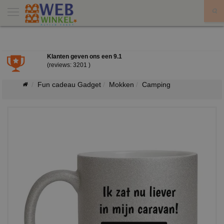
X
Klanten geven ons een
9.1
(reviews: 3201 )
Fun cadeau Gadget
Mokken
Camping