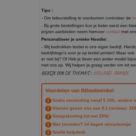
Tips :
- Om teleurstelling te voorkomen controleer de
m
- Bij grote bestellingen kun je beter eerst een kl
prijzen aanbieden neem hiervoor
contact
met ons
Personaliseer je unieke Hoodie:
- Wij bedrukken textiel in ons eigen bedrijf. Hier
bedrijfslogo's voor je op textiel printen! Maar ook
er niet bij? Of Heb je liever een ander model 
met ons op. Wij helpen je graag verder om tot e
BEKIJK OOK DE THEMA'S :
HOLLAND
ORANJE
Voordelen van BBwebwinkel:
Gratis verzending vanaf € 100,- anders m
Klanten geven ons een
9.1
(reviews: 320
Groepskorting tot wel 25%!
Niet tevreden? 14 dagen retourtermijn
Snelle helpdesk