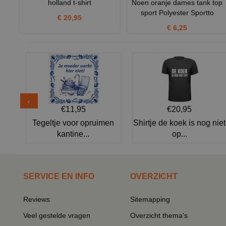
holland t-shirt
Noen oranje dames tank top
sport Polyester Sportto
€ 20,95
€ 6,25
€11,95
€20,95
Tegeltje voor opruimen
Shirtje de koek is nog niet
kantine...
op...
SERVICE EN INFO
OVERZICHT
Reviews
Sitemapping
Veel gestelde vragen
Overzicht thema's