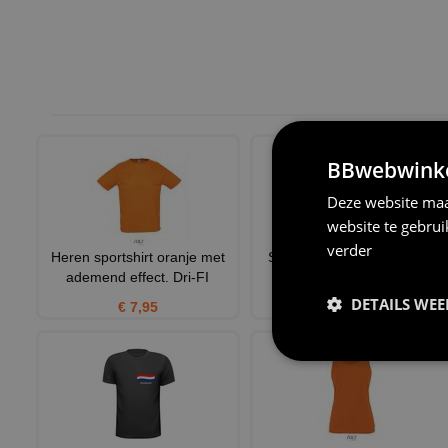
BBwebwinkel
Deze website maa
website te gebru
verder
Heren sportshirt oranje met
Shirtje voor het EK Wij zijn
ademend effect. Dri-FI
oranje!
DETAILS WE
€ 7,95
€ 24,95