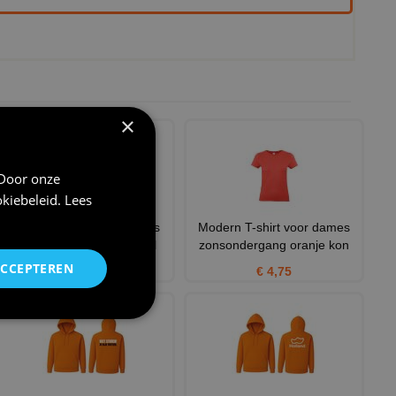
×
 Door onze
kiebeleid
.
Lees
Sport T-shirt oranje dames
Modern T-shirt voor dames
zonder mouw te personal
zonsondergang oranje kon
ACCEPTEREN
€ 9,95
€ 4,75