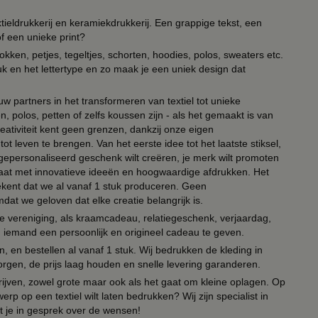
ieldrukkerij en keramiekdrukkerij. Een grappige tekst, een
of een unieke print?
kken, petjes, tegeltjes, schorten, hoodies, polos, sweaters etc.
uk en het lettertype en zo maak je een uniek design dat
ouw partners in het transformeren van textiel tot unieke
, polos, petten of zelfs koussen zijn - als het gemaakt is van
eativiteit kent geen grenzen, dankzij onze eigen
ot leven te brengen. Van het eerste idee tot het laatste stiksel,
n gepersonaliseerd geschenk wilt creëren, je merk wilt promoten
 paraat met innovatieve ideeën en hoogwaardige afdrukken. Het
tekent dat we al vanaf 1 stuk produceren. Geen
t we geloven dat elke creatie belangrijk is.
lie vereniging, als kraamcadeau, relatiegeschenk, verjaardag,
om iemand een persoonlijk en origineel cadeau te geven.
 en bestellen al vanaf 1 stuk. Wij bedrukken de kleding in
orgen, de prijs laag houden en snelle levering garanderen.
drijven, zowel grote maar ook als het gaat om kleine oplagen. Op
erp op een textiel wilt laten bedrukken? Wij zijn specialist in
t je in gesprek over de wensen!