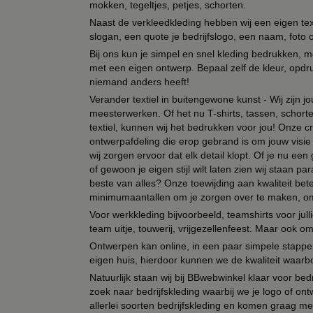
mokken, tegeltjes, petjes, schorten.
Naast de verkleedkleding hebben wij een eigen text
slogan, een quote je bedrijfslogo, een naam, foto 
Bij ons kun je simpel en snel kleding bedrukken, mo
met een eigen ontwerp. Bepaal zelf de kleur, opdr
niemand anders heeft!
Verander textiel in buitengewone kunst - Wij zijn j
meesterwerken. Of het nu T-shirts, tassen, schorten
textiel, kunnen wij het bedrukken voor jou! Onze cr
ontwerpafdeling die erop gebrand is om jouw visie t
wij zorgen ervoor dat elk detail klopt. Of je nu ee
of gewoon je eigen stijl wilt laten zien wij staan
beste van alles? Onze toewijding aan kwaliteit be
minimumaantallen om je zorgen over te maken, omda
Voor werkkleding bijvoorbeeld, teamshirts voor jul
team uitje, touwerij, vrijgezellenfeest. Maar ook 
Ontwerpen kan online, in een paar simpele stappen,
eigen huis, hierdoor kunnen we de kwaliteit waarb
Natuurlijk staan wij bij BBwebwinkel klaar voor be
zoek naar bedrijfskleding waarbij we je logo of ontw
allerlei soorten bedrijfskleding en komen graag me