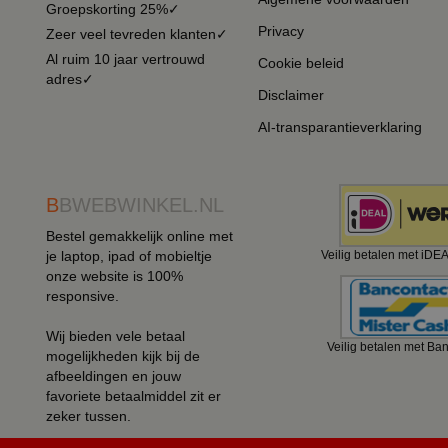
Groepskorting 25%✓
Privacy
Zeer veel tevreden klanten✓
Al ruim 10 jaar vertrouwd
Cookie beleid
adres✓
Disclaimer
AI-transparantieverklaring
B
BWEBWINKEL.NL
Bestel gemakkelijk online met
je laptop, ipad of mobieltje
Veilig betalen met iDE
onze website is 100%
responsive.
Wij bieden vele betaal
Veilig betalen met Ba
mogelijkheden kijk bij de
afbeeldingen en jouw
favoriete betaalmiddel zit er
zeker tussen.