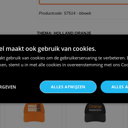
Productcode: 57514 - bbweb
THEMA:
HOLLAND
,
ORANJE
 maakt ook gebruik van cookies.
kt gebruik van cookies om de gebruikerservaring te verbeteren.
iken, stemt u in met alle cookies in overeenstemming met ons
Coo
Shirtje oranje Hup Holland Hup
oogmasker brazilie met veren,
neon oranje
€ 22,95
ERGEVEN
ALLES AFWIJZEN
ALLES 
€ 3,75