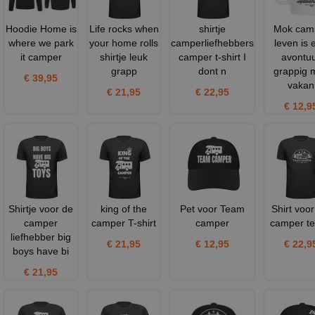
Hoodie Home is
Life rocks when
shirtje
Mok cam
where we park
your home rolls
camperliefhebbers
leven is 
it camper
shirtje leuk
camper t-shirt I
avontu
grapp
dont n
grappig 
€ 39,95
vakan
€ 21,95
€ 22,95
€ 12,9
Shirtje voor de
king of the
Pet voor Team
Shirt voor
camper
camper T-shirt
camper
camper t
liefhebber big
€ 21,95
€ 12,95
€ 22,9
boys have bi
€ 21,95