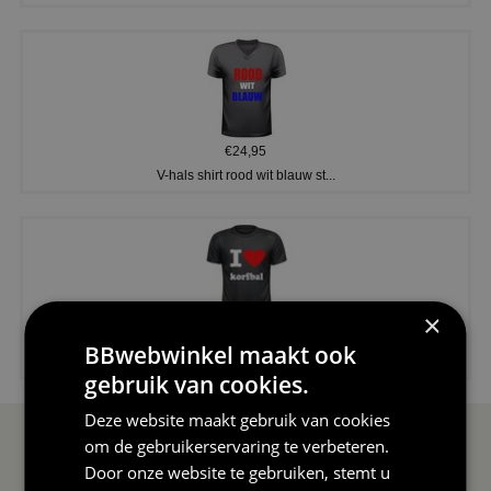
€24,95
V-hals shirt rood wit blauw st...
×
€24,95
BBwebwinkel maakt ook
I love korfbal t-shirt sport s...
gebruik van cookies.
Deze website maakt gebruik van cookies
om de gebruikerservaring te verbeteren.
SERVICE EN INFO
OVERZICHT
Door onze website te gebruiken, stemt u