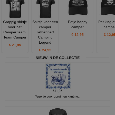
Grappig shirtje
Shirtje voor een
Petje happy
Pet king o
voor het
camper
camper
campe
Camper team.
liefhebber!
€ 12,95
€ 12,9
Team Camper
Camping
Legend
€ 21,95
€ 24,95
NIEUW IN DE COLLECTIE
€11,95
Tegeltje voor opruimen kantine...