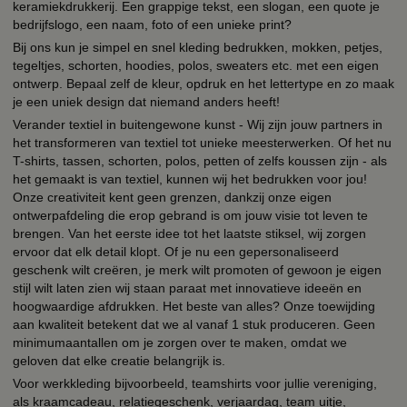
keramiekdrukkerij. Een grappige tekst, een slogan, een quote je
bedrijfslogo, een naam, foto of een unieke print?
Bij ons kun je simpel en snel kleding bedrukken, mokken, petjes,
tegeltjes, schorten, hoodies, polos, sweaters etc. met een eigen
ontwerp. Bepaal zelf de kleur, opdruk en het lettertype en zo maak
je een uniek design dat niemand anders heeft!
Verander textiel in buitengewone kunst - Wij zijn jouw partners in
het transformeren van textiel tot unieke meesterwerken. Of het nu
T-shirts, tassen, schorten, polos, petten of zelfs koussen zijn - als
het gemaakt is van textiel, kunnen wij het bedrukken voor jou!
Onze creativiteit kent geen grenzen, dankzij onze eigen
ontwerpafdeling die erop gebrand is om jouw visie tot leven te
brengen. Van het eerste idee tot het laatste stiksel, wij zorgen
ervoor dat elk detail klopt. Of je nu een gepersonaliseerd
geschenk wilt creëren, je merk wilt promoten of gewoon je eigen
stijl wilt laten zien wij staan paraat met innovatieve ideeën en
hoogwaardige afdrukken. Het beste van alles? Onze toewijding
aan kwaliteit betekent dat we al vanaf 1 stuk produceren. Geen
minimumaantallen om je zorgen over te maken, omdat we
geloven dat elke creatie belangrijk is.
Voor werkkleding bijvoorbeeld, teamshirts voor jullie vereniging,
als kraamcadeau, relatiegeschenk, verjaardag, team uitje,