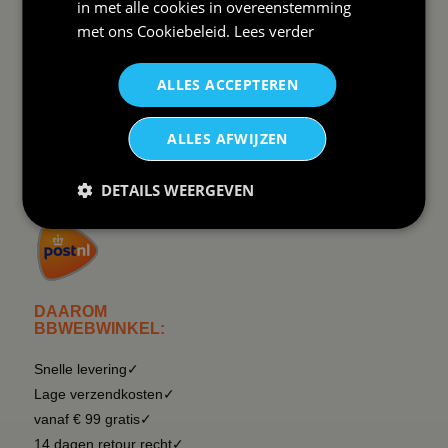
in met alle cookies in overeenstemming
Reviews
Sitemapping
met ons
Cookiebeleid
.
Lees verder
Veel gestelde vragen
Overzicht thema's
Contact
Overzicht rubrieken
ALLES ACCEPTEREN
Order Status
Wat vinden klanten van ons
Retouren & Annuleren
RSS
ALLES AFWIJZEN
Uitschrijven nieuwsbrief
DETAILS WEERGEVEN
Wij verzenden Postnl
DAAROM
BBWEBWINKEL:
Snelle levering✓
Lage verzendkosten✓
vanaf € 99 gratis✓
14 dagen retour recht✓