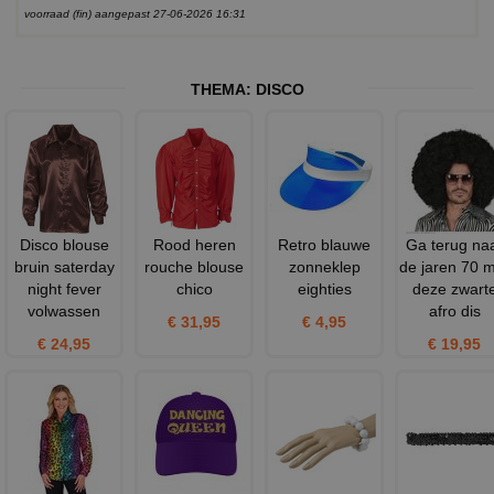
voorraad (fin) aangepast 27-06-2026 16:31
THEMA:
DISCO
Disco blouse
Rood heren
Retro blauwe
Ga terug na
bruin saterday
rouche blouse
zonneklep
de jaren 70 
night fever
chico
eighties
deze zwart
volwassen
afro dis
€ 31,95
€ 4,95
€ 24,95
€ 19,95