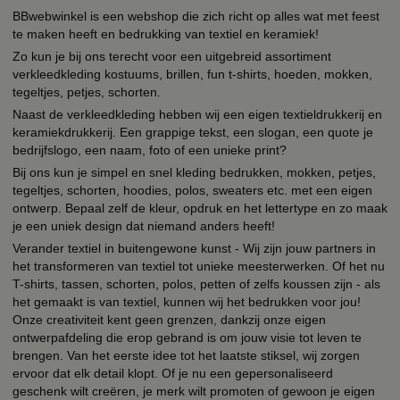
BBwebwinkel is een webshop die zich richt op alles wat met feest
te maken heeft en bedrukking van textiel en keramiek!
Zo kun je bij ons terecht voor een uitgebreid assortiment
verkleedkleding kostuums, brillen, fun t-shirts, hoeden, mokken,
tegeltjes, petjes, schorten.
Naast de verkleedkleding hebben wij een eigen textieldrukkerij en
keramiekdrukkerij. Een grappige tekst, een slogan, een quote je
bedrijfslogo, een naam, foto of een unieke print?
Bij ons kun je simpel en snel kleding bedrukken, mokken, petjes,
tegeltjes, schorten, hoodies, polos, sweaters etc. met een eigen
ontwerp. Bepaal zelf de kleur, opdruk en het lettertype en zo maak
je een uniek design dat niemand anders heeft!
Verander textiel in buitengewone kunst - Wij zijn jouw partners in
het transformeren van textiel tot unieke meesterwerken. Of het nu
T-shirts, tassen, schorten, polos, petten of zelfs koussen zijn - als
het gemaakt is van textiel, kunnen wij het bedrukken voor jou!
Onze creativiteit kent geen grenzen, dankzij onze eigen
ontwerpafdeling die erop gebrand is om jouw visie tot leven te
brengen. Van het eerste idee tot het laatste stiksel, wij zorgen
ervoor dat elk detail klopt. Of je nu een gepersonaliseerd
geschenk wilt creëren, je merk wilt promoten of gewoon je eigen