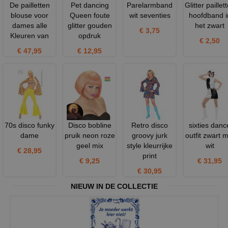
De pailletten
Pet dancing
Parelarmband
Glitter paillet
blouse voor
Queen foute
wit seventies
hoofdband i
dames alle
glitter gouden
het zwart
€ 3,75
Kleuren van
opdruk
€ 2,50
€ 47,95
€ 12,95
70s disco funky
Disco bobline
Retro disco
sixties danc
dame
pruik neon roze
groovy jurk
outfit zwart 
geel mix
style kleurrijke
wit
€ 28,95
print
€ 9,25
€ 31,95
€ 30,95
NIEUW IN DE COLLECTIE