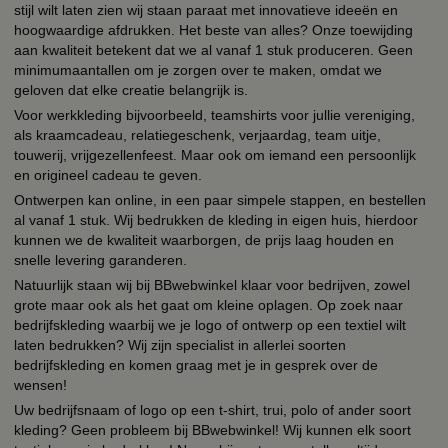
stijl wilt laten zien wij staan paraat met innovatieve ideeën en
hoogwaardige afdrukken. Het beste van alles? Onze toewijding
aan kwaliteit betekent dat we al vanaf 1 stuk produceren. Geen
minimumaantallen om je zorgen over te maken, omdat we
geloven dat elke creatie belangrijk is.
Voor werkkleding bijvoorbeeld, teamshirts voor jullie vereniging,
als kraamcadeau, relatiegeschenk, verjaardag, team uitje,
touwerij, vrijgezellenfeest. Maar ook om iemand een persoonlijk
en origineel cadeau te geven.
Ontwerpen kan online, in een paar simpele stappen, en bestellen
al vanaf 1 stuk. Wij bedrukken de kleding in eigen huis, hierdoor
kunnen we de kwaliteit waarborgen, de prijs laag houden en
snelle levering garanderen.
Natuurlijk staan wij bij BBwebwinkel klaar voor bedrijven, zowel
grote maar ook als het gaat om kleine oplagen. Op zoek naar
bedrijfskleding waarbij we je logo of ontwerp op een textiel wilt
laten bedrukken? Wij zijn specialist in allerlei soorten
bedrijfskleding en komen graag met je in gesprek over de
wensen!
Uw bedrijfsnaam of logo op een t-shirt, trui, polo of ander soort
kleding? Geen probleem bij BBwebwinkel! Wij kunnen elk soort