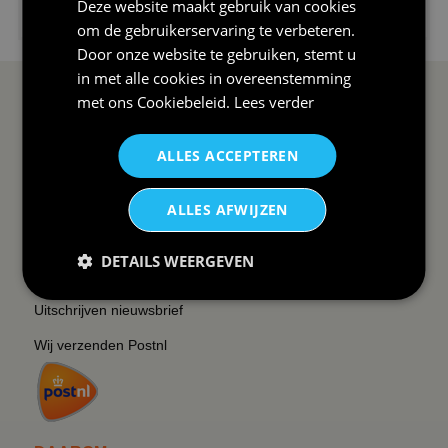
€24,95
Deze website maakt gebruik van cookies
I love korfbal t-shirt sport s...
om de gebruikerservaring te verbeteren.
Door onze website te gebruiken, stemt u
in met alle cookies in overeenstemming
met ons
Cookiebeleid
.
Lees verder
SERVICE EN INFO
OVERZICHT
Reviews
Sitemapping
ALLES ACCEPTEREN
Veel gestelde vragen
Overzicht thema's
ALLES AFWIJZEN
Contact
Overzicht rubrieken
Order Status
Wat vinden klanten van ons
DETAILS WEERGEVEN
Retouren & Annuleren
RSS
Uitschrijven nieuwsbrief
Wij verzenden Postnl