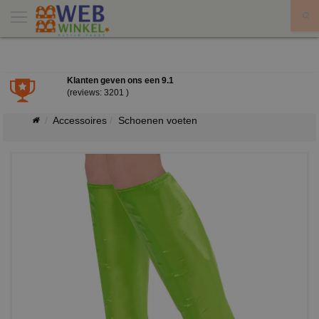
X
Klanten geven ons een
9.1
(reviews: 3201 )
Accessoires
Schoenen voeten