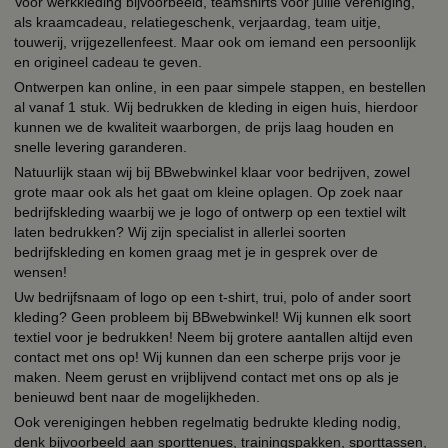
Voor werkkleding bijvoorbeeld, teamshirts voor jullie vereniging,
als kraamcadeau, relatiegeschenk, verjaardag, team uitje,
touwerij, vrijgezellenfeest. Maar ook om iemand een persoonlijk
en origineel cadeau te geven.
Ontwerpen kan online, in een paar simpele stappen, en bestellen
al vanaf 1 stuk. Wij bedrukken de kleding in eigen huis, hierdoor
kunnen we de kwaliteit waarborgen, de prijs laag houden en
snelle levering garanderen.
Natuurlijk staan wij bij BBwebwinkel klaar voor bedrijven, zowel
grote maar ook als het gaat om kleine oplagen. Op zoek naar
bedrijfskleding waarbij we je logo of ontwerp op een textiel wilt
laten bedrukken? Wij zijn specialist in allerlei soorten
bedrijfskleding en komen graag met je in gesprek over de
wensen!
Uw bedrijfsnaam of logo op een t-shirt, trui, polo of ander soort
kleding? Geen probleem bij BBwebwinkel! Wij kunnen elk soort
textiel voor je bedrukken! Neem bij grotere aantallen altijd even
contact met ons op! Wij kunnen dan een scherpe prijs voor je
maken. Neem gerust en vrijblijvend contact met ons op als je
benieuwd bent naar de mogelijkheden.
Ook verenigingen hebben regelmatig bedrukte kleding nodig,
denk bijvoorbeeld aan sporttenues, trainingspakken, sporttassen,