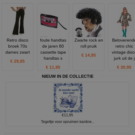
Retro disco
foute handtas
Zwarte rock en
Betoverend
broek 70s
de jaren 80
roll pruik
retro chic
dames zwart
cassette tape
vintage disc
€ 14,95
handtas s
jurk uit de j
€ 29,95
€ 11,95
€ 30,95
NIEUW IN DE COLLECTIE
€11,95
Tegeltje voor opruimen kantine...