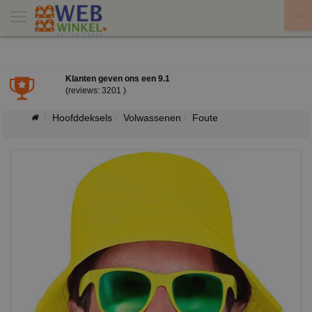
X
Klanten geven ons een
9.1
(reviews: 3201 )
Hoofddeksels
Volwassenen
Foute