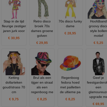
Stap in de tijd
Retro disco
70s disco funky
Hoofdband
fleurige zestiger
broek 70s
dame
groovy disc
jaren jurk voor
dames groene
style bollen
€ 28,95
golven
motief
€ 30,95
€ 29,95
€ 5,25
Ketting
Brul als een
Regenboog
Geef je
dollarteken
tijger en straal
fedora hoed
feestgardero
goud/strass 70
als een
met pailletten
een
cm
regenboog me
de ultieme pa
glamoureuz
upgrade m
€ 9,75
€ 8,25
€ 8,25
€ 69,95