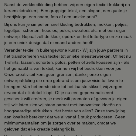
Naast de verkleedkleding hebben wij een eigen textieldrukkerij en
keramiekdrukkerij. Een grappige tekst, een slogan, een quote je
bedrijfslogo, een naam, foto of een unieke print?
Bij ons kun je simpel en snel kleding bedrukken, mokken, petjes,
tegeltjes, schorten, hoodies, polos, sweaters etc. met een eigen
ontwerp. Bepaal zelf de kleur, opdruk en het lettertype en zo maak
je een uniek design dat niemand anders heeft!
Verander textiel in buitengewone kunst - Wij zijn jouw partners in
het transformeren van textiel tot unieke meesterwerken. Of het nu
T-shirts, tassen, schorten, polos, petten of zelfs koussen zijn - als
het gemaakt is van textiel, kunnen wij het bedrukken voor jou!
Onze creativiteit kent geen grenzen, dankzij onze eigen
ontwerpafdeling die erop gebrand is om jouw visie tot leven te
brengen. Van het eerste idee tot het laatste stiksel, wij zorgen
ervoor dat elk detail klopt. Of je nu een gepersonaliseerd
geschenk wilt creëren, je merk wilt promoten of gewoon je eigen
stijl wilt laten zien wij staan paraat met innovatieve ideeën en
hoogwaardige afdrukken. Het beste van alles? Onze toewijding
aan kwaliteit betekent dat we al vanaf 1 stuk produceren. Geen
minimumaantallen om je zorgen over te maken, omdat we
geloven dat elke creatie belangrijk is.