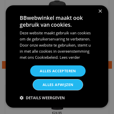
×
BBwebwinkel maakt ook
gebruik van cookies.
€20,95
Shirtje de koek is nog niet op...
Deze website maakt gebruik van cookies
om de gebruikerservaring te verbeteren.
Door onze website te gebruiken, stemt u
in met alle cookies in overeenstemming
met ons
Cookiebeleid
.
Lees verder
€24,95
ALLES ACCEPTEREN
Dames v hals t-shirt prinses v...
ALLES AFWIJZEN
DETAILS WEERGEVEN
€24,95