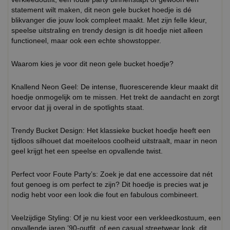
statement wilt maken, dit neon gele bucket hoedje is dé
blikvanger die jouw look compleet maakt. Met zijn felle kleur,
speelse uitstraling en trendy design is dit hoedje niet alleen
functioneel, maar ook een echte showstopper.
Waarom kies je voor dit neon gele bucket hoedje?
Knallend Neon Geel: De intense, fluorescerende kleur maakt dit
hoedje onmogelijk om te missen. Het trekt de aandacht en zorgt
ervoor dat jij overal in de spotlights staat.
Trendy Bucket Design: Het klassieke bucket hoedje heeft een
tijdloos silhouet dat moeiteloos coolheid uitstraalt, maar in neon
geel krijgt het een speelse en opvallende twist.
Perfect voor Foute Party’s: Zoek je dat ene accessoire dat nét
fout genoeg is om perfect te zijn? Dit hoedje is precies wat je
nodig hebt voor een look die fout en fabulous combineert.
Veelzijdige Styling: Of je nu kiest voor een verkleedkostuum, een
opvallende jaren ’90-outfit, of een casual streetwear look, dit