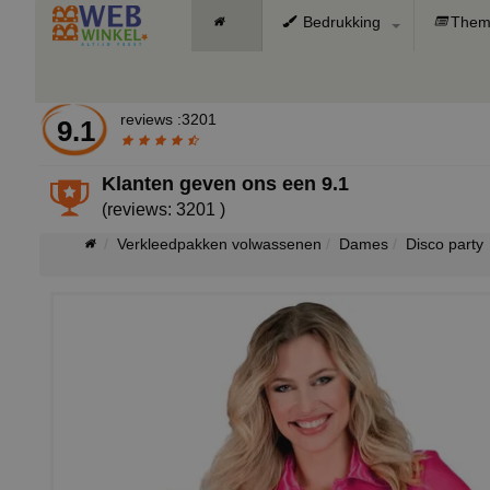
Bedrukking
Them
reviews :3201
9.1
Klanten geven ons een
9.1
(reviews: 3201 )
Verkleedpakken volwassenen
Dames
Disco party