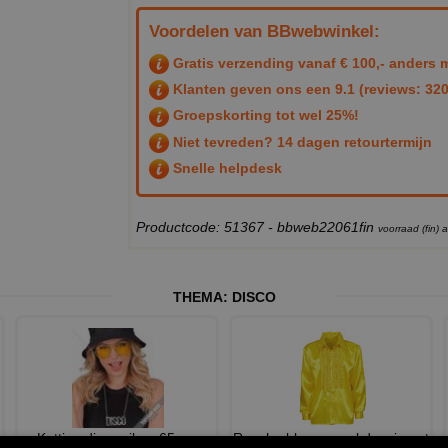
Voordelen van BBwebwinkel:
Gratis verzending vanaf € 100,- anders m
Klanten geven ons een
9.1
(reviews: 320
Groepskorting tot wel 25%!
Niet tevreden? 14 dagen retourtermijn
Snelle helpdesk
Productcode: 51367 - bbweb22061fin
voorraad (fin)
THEMA:
DISCO
Ketting disco zilver 65 cm
Rouche blouse geel dancing at