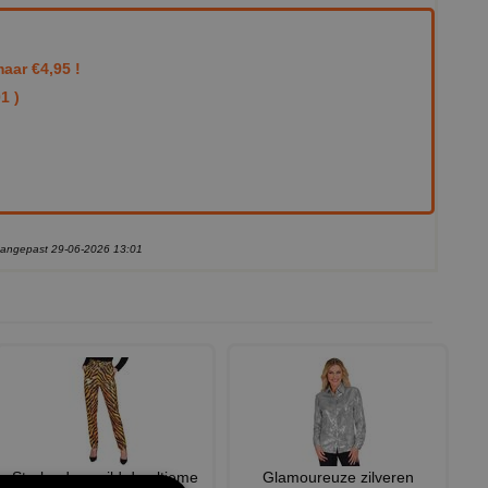
aar €4,95 !
1 )
 aangepast 29-06-2026 13:01
Stralend en wild de ultieme
Glamoureuze zilveren