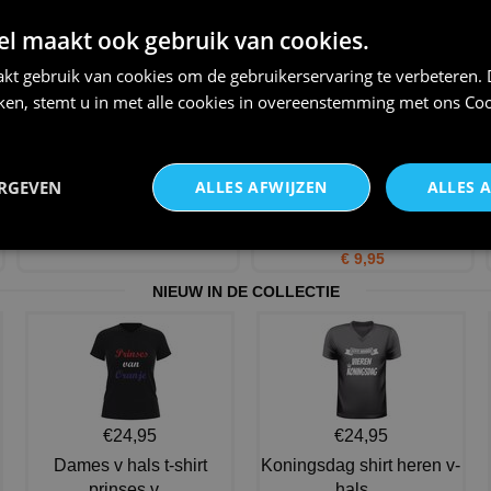
the disco
€ 5,95
 maakt ook gebruik van cookies.
€ 27,95
kt gebruik van cookies om de gebruikerservaring te verbeteren.
iken, stemt u in met alle cookies in overeenstemming met ons
Coo
ERGEVEN
ALLES AFWIJZEN
ALLES 
Disco pet 80s
pruik krullen zwart unisex voor
hem of haar
€ 12,95
€ 9,95
NIEUW IN DE COLLECTIE
€24,95
€24,95
Dames v hals t-shirt
Koningsdag shirt heren v-
prinses v...
hals ...