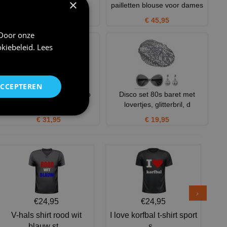
×
dames pailletten broek
pailletten blouse voor dames
€ 45,95
€ 45,95
 Door onze
kiebeleid
.
Lees
ACCEPTEREN
Roucheblouse zwart chico
Disco set 80s baret met
disco blouse
lovertjes, glitterbril, d
€ 31,95
€ 19,95
€24,95
€24,95
V-hals shirt rood wit
I love korfbal t-shirt sport
blauw st...
s...