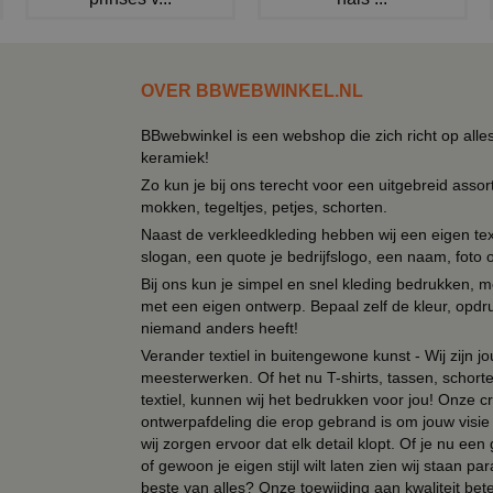
OVER BBWEBWINKEL.NL
BBwebwinkel is een webshop die zich richt op alle
keramiek!
Zo kun je bij ons terecht voor een uitgebreid assor
mokken, tegeltjes, petjes, schorten.
Naast de verkleedkleding hebben wij een eigen text
slogan, een quote je bedrijfslogo, een naam, foto 
Bij ons kun je simpel en snel kleding bedrukken, mo
met een eigen ontwerp. Bepaal zelf de kleur, opdr
niemand anders heeft!
Verander textiel in buitengewone kunst - Wij zijn j
meesterwerken. Of het nu T-shirts, tassen, schorten
textiel, kunnen wij het bedrukken voor jou! Onze cr
ontwerpafdeling die erop gebrand is om jouw visie t
wij zorgen ervoor dat elk detail klopt. Of je nu ee
of gewoon je eigen stijl wilt laten zien wij staan
beste van alles? Onze toewijding aan kwaliteit be