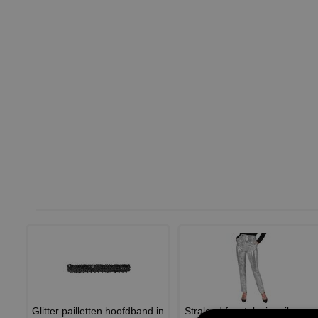
Glitter pailletten hoofdband in
Stralend feestplezier zilveren