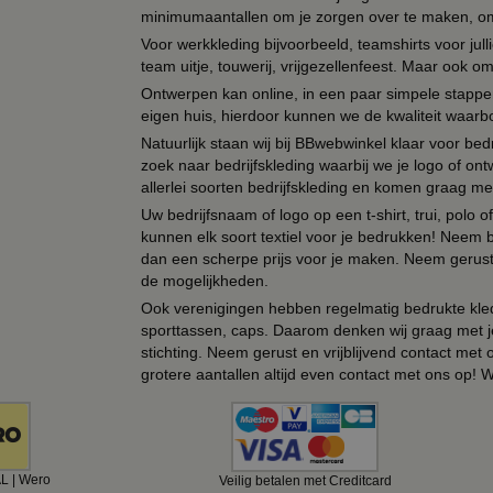
minimumaantallen om je zorgen over te maken, omda
Voor werkkleding bijvoorbeeld, teamshirts voor jul
team uitje, touwerij, vrijgezellenfeest. Maar ook 
Ontwerpen kan online, in een paar simpele stappen,
eigen huis, hierdoor kunnen we de kwaliteit waarb
Natuurlijk staan wij bij BBwebwinkel klaar voor be
zoek naar bedrijfskleding waarbij we je logo of ontw
allerlei soorten bedrijfskleding en komen graag me
Uw bedrijfsnaam of logo op een t-shirt, trui, polo
kunnen elk soort textiel voor je bedrukken! Neem b
dan een scherpe prijs voor je maken. Neem gerust 
de mogelijkheden.
Ook verenigingen hebben regelmatig bedrukte kled
sporttassen, caps. Daarom denken wij graag met j
stichting. Neem gerust en vrijblijvend contact met
grotere aantallen altijd even contact met ons op! 
AL | Wero
Veilig betalen met Creditcard