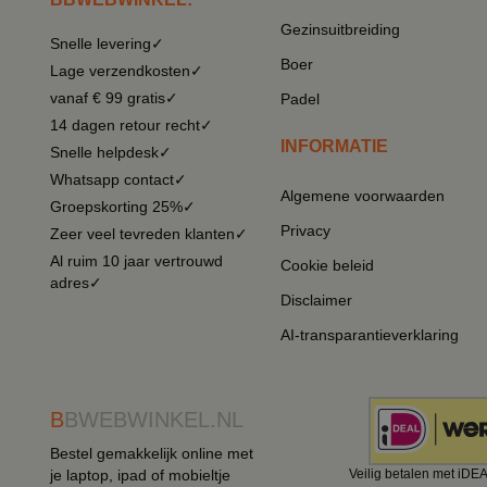
Gezinsuitbreiding
Snelle levering✓
Boer
Lage verzendkosten✓
vanaf € 99 gratis✓
Padel
14 dagen retour recht✓
INFORMATIE
Snelle helpdesk✓
Whatsapp contact✓
Algemene voorwaarden
Groepskorting 25%✓
Privacy
Zeer veel tevreden klanten✓
Al ruim 10 jaar vertrouwd
Cookie beleid
adres✓
Disclaimer
AI-transparantieverklaring
B
BWEBWINKEL.NL
Bestel gemakkelijk online met
je laptop, ipad of mobieltje
Veilig betalen met iDE