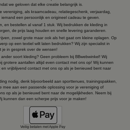
t we geloven dat elke creatie belangrijk is.
lie vereniging, als kraamcadeau, relatiegeschenk, verjaardag,
om iemand een persoonlijk en origineel cadeau te geven.
 en bestellen al vanaf 1 stuk. Wij bedrukken de kleding in
orgen, de prijs laag houden en snelle levering garanderen.
drijven, zowel grote maar ook als het gaat om kleine oplagen. Op
erp op een textiel wilt laten bedrukken? Wij zijn specialist in
t je in gesprek over de wensen!
 of ander soort kleding? Geen probleem bij BBwebwinkel! Wij
ij grotere aantallen altijd even contact met ons op! Wij kunnen
en vrijblijvend contact met ons op als je benieuwd bent naar
ing nodig, denk bijvoorbeeld aan sporttenues, trainingspakken,
e mee aan een passende oplossing voor je vereniging of
 ons op als je benieuwd bent naar de mogelijkheden. Neem bij
Wij kunnen dan een scherpe prijs voor je maken!
Veilig betalen met Apple Pay