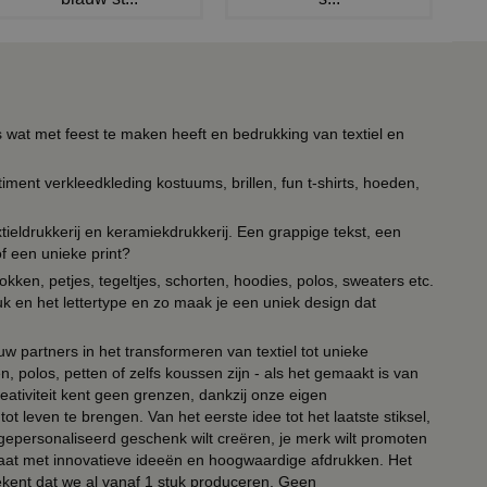
s wat met feest te maken heeft en bedrukking van textiel en
timent verkleedkleding kostuums, brillen, fun t-shirts, hoeden,
ieldrukkerij en keramiekdrukkerij. Een grappige tekst, een
of een unieke print?
kken, petjes, tegeltjes, schorten, hoodies, polos, sweaters etc.
uk en het lettertype en zo maak je een uniek design dat
ouw partners in het transformeren van textiel tot unieke
, polos, petten of zelfs koussen zijn - als het gemaakt is van
eativiteit kent geen grenzen, dankzij onze eigen
ot leven te brengen. Van het eerste idee tot het laatste stiksel,
n gepersonaliseerd geschenk wilt creëren, je merk wilt promoten
 paraat met innovatieve ideeën en hoogwaardige afdrukken. Het
tekent dat we al vanaf 1 stuk produceren. Geen