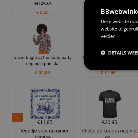
het zwart
pailletten broek vo
BBwebwinkel
€ 2,50
€ 42,95
Deze website maa
website te gebru
verder
DETAILS WE
Shine bright at the foute party
foute handtas de jaren 80
originele print Ja
cassette tape handtas s
€ 30,95
€ 11,95
€11,95
€20,95
Tegeltje voor opruimen
Shirtje de koek is nog niet
kantine...
op...