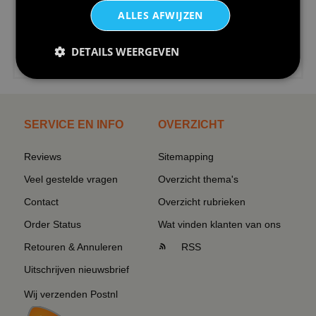
ALLES AFWIJZEN
DETAILS WEERGEVEN
€24,95
I love korfbal t-shirt sport s...
SERVICE EN INFO
OVERZICHT
Reviews
Sitemapping
Veel gestelde vragen
Overzicht thema's
Contact
Overzicht rubrieken
Order Status
Wat vinden klanten van ons
Retouren & Annuleren
RSS
Uitschrijven nieuwsbrief
Wij verzenden Postnl