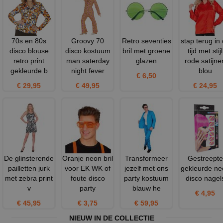
70s en 80s
Groovy 70
Retro seventies
stap terug in
disco blouse
disco kostuum
bril met groene
tijd met stijl
retro print
man saterday
glazen
rode satijne
gekleurde b
night fever
blou
€ 6,50
€ 29,95
€ 49,95
€ 24,95
De glinsterende
Oranje neon bril
Transformeer
Gestreepte
pailletten jurk
voor EK WK of
jezelf met ons
gekleurde ne
met zebra print
foute disco
party kostuum
disco nagel
v
party
blauw he
€ 4,95
€ 45,95
€ 3,75
€ 59,95
NIEUW IN DE COLLECTIE