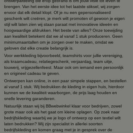
ontwerpafdeling die erop gebrand is om jouw visie tot leven te
brengen. Van het eerste idee tot het laatste stiksel, wij zorgen
ervoor dat elk detail klopt. Of je nu een gepersonaliseerd
geschenk wilt creëren, je merk wilt promoten of gewoon je eigen
stijl wilt laten zien wij staan paraat met innovatieve ideeën en
hoogwaardige afdrukken. Het beste van alles? Onze toewijding
aan kwaliteit betekent dat we al vanaf 1 stuk produceren. Geen
minimumaantallen om je zorgen over te maken, omdat we
geloven dat elke creatie belangrijk is.
Voor werkkleding bijvoorbeeld, teamshirts voor jullie vereniging,
als kraamcadeau, relatiegeschenk, verjaardag, team uitje,
touwerij, vrijgezellenfeest. Maar ook om iemand een persoonlijk
en origineel cadeau te geven.
Ontwerpen kan online, in een paar simpele stappen, en bestellen
al vanaf 1 stuk. Wij bedrukken de kleding in eigen huis, hierdoor
kunnen we de kwaliteit waarborgen, de prijs laag houden en
snelle levering garanderen.
Natuurlijk staan wij bij BBwebwinkel klaar voor bedrijven, zowel
grote maar ook als het gaat om kleine oplagen. Op zoek naar
bedrijfskleding waarbij we je logo of ontwerp op een textiel wilt
laten bedrukken? Wij zijn specialist in allerlei soorten
bedrijfskleding en komen graag met je in gesprek over de