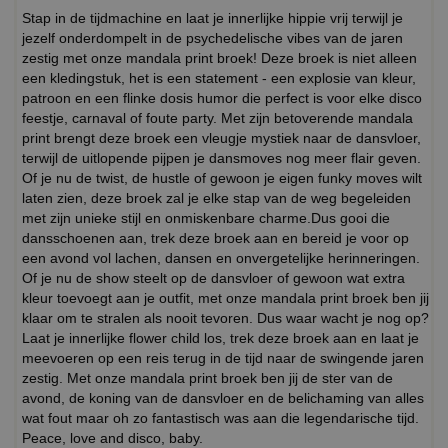
Stap in de tijdmachine en laat je innerlijke hippie vrij terwijl je
jezelf onderdompelt in de psychedelische vibes van de jaren
zestig met onze mandala print broek! Deze broek is niet alleen
een kledingstuk, het is een statement - een explosie van kleur,
patroon en een flinke dosis humor die perfect is voor elke disco
feestje, carnaval of foute party. Met zijn betoverende mandala
print brengt deze broek een vleugje mystiek naar de dansvloer,
terwijl de uitlopende pijpen je dansmoves nog meer flair geven.
Of je nu de twist, de hustle of gewoon je eigen funky moves wilt
laten zien, deze broek zal je elke stap van de weg begeleiden
met zijn unieke stijl en onmiskenbare charme.Dus gooi die
dansschoenen aan, trek deze broek aan en bereid je voor op
een avond vol lachen, dansen en onvergetelijke herinneringen.
Of je nu de show steelt op de dansvloer of gewoon wat extra
kleur toevoegt aan je outfit, met onze mandala print broek ben jij
klaar om te stralen als nooit tevoren. Dus waar wacht je nog op?
Laat je innerlijke flower child los, trek deze broek aan en laat je
meevoeren op een reis terug in de tijd naar de swingende jaren
zestig. Met onze mandala print broek ben jij de ster van de
avond, de koning van de dansvloer en de belichaming van alles
wat fout maar oh zo fantastisch was aan die legendarische tijd.
Peace, love and disco, baby.