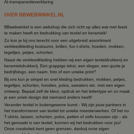
AI-transparantieverklaring
OVER BBWEBWINKEL.NL
BBwebwinkel is een webshop die zich richt op alles wat met feest
te maken heeft en bedrukking van textiel en keramiek!
Zo kun je bij ons terecht voor een uitgebreid assortiment
verkleedkleding kostuums, brillen, fun t-shirts, hoeden, mokken,
tegeltjes, petjes, schorten.
Naast de verkleedkleding hebben wij een eigen textieldrukkerij en
keramiekdrukkerij. Een grappige tekst, een slogan, een quote je
bedrijfslogo, een naam, foto of een unieke print?
Bij ons kun je simpel en snel kleding bedrukken, mokken, petjes,
tegeltjes, schorten, hoodies, polos, sweaters etc. met een eigen
ontwerp. Bepaal zelf de kleur, opdruk en het lettertype en zo maak
je een uniek design dat niemand anders heeft!
Verander textiel in buitengewone kunst - Wij zijn jouw partners in
het transformeren van textiel tot unieke meesterwerken. Of het nu
T-shirts, tassen, schorten, polos, petten of zelfs koussen zijn - als
het gemaakt is van textiel, kunnen wij het bedrukken voor jou!
Onze creativiteit kent geen grenzen, dankzij onze eigen