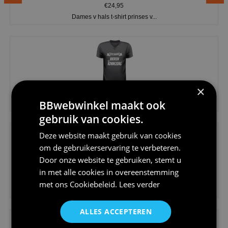
€24,95
Dames v hals t-shirt prinses v...
×
€24,95
BBwebwinkel maakt ook
Koningsdag shirt heren v-hals ...
gebruik van cookies.
Deze website maakt gebruik van cookies
om de gebruikerservaring te verbeteren.
Door onze website te gebruiken, stemt u
in met alle cookies in overeenstemming
€24,95
met ons
Cookiebeleid
.
Lees verder
V-hals shirt rood wit blauw st...
ALLES ACCEPTEREN