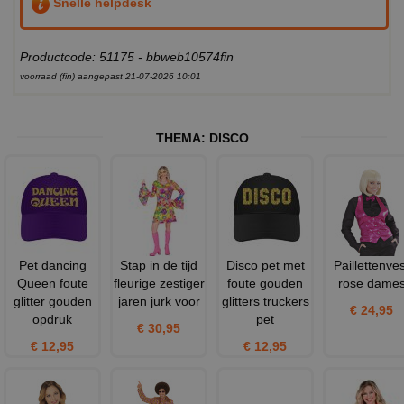
Snelle helpdesk
Productcode: 51175 - bbweb10574fin
voorraad (fin) aangepast 21-07-2026 10:01
THEMA:
DISCO
Pet dancing
Stap in de tijd
Disco pet met
Paillettenves
Queen foute
fleurige zestiger
foute gouden
rose dame
glitter gouden
jaren jurk voor
glitters truckers
€ 24,95
opdruk
pet
€ 30,95
€ 12,95
€ 12,95