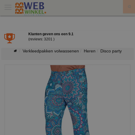
X
Klanten geven ons een
9.1
(reviews: 3201 )
Verkleedpakken volwassenen
Heren
Disco party