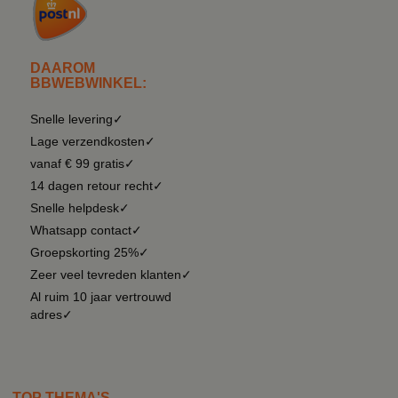
DAAROM
BBWEBWINKEL:
Snelle levering✓
Lage verzendkosten✓
vanaf € 99 gratis✓
14 dagen retour recht✓
Snelle helpdesk✓
Whatsapp contact✓
Groepskorting 25%✓
Zeer veel tevreden klanten✓
Al ruim 10 jaar vertrouwd
adres✓
TOP THEMA'S