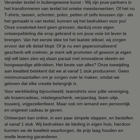
Verander textiel in buitengewone kunst - Wij zijn jouw partners in
het transformeren van textiel tot unieke meesterwerken. Of het nu
T-shirts, tassen, schorten, polos, petten of zelfs koussen zijn - als
het gemaakt is van textiel, kunnen wij het bedrukken voor jou!
Onze creativiteit kent geen grenzen, dankzij onze eigen
ontwerpafdeling die erop gebrand is om jouw visie tot leven te
brengen. Van het eerste idee tot het laatste stiksel, wij zorgen
ervoor dat elk detail klopt. Of je nu een gepersonaliseerd
geschenk wilt creëren, je merk wilt promoten of gewoon je eigen
stijl wilt laten zien wij staan paraat met innovatieve ideeën en
hoogwaardige afdrukken. Het beste van alles? Onze toewijding
aan kwaliteit betekent dat we al vanaf 1 stuk produceren. Geen
minimumaantallen om je zorgen over te maken, omdat we
geloven dat elke creatie belangrijk is.
Voor werkkleding bijvoorbeeld, teamshirts voor jullie vereniging,
als kraamcadeau, relatiegeschenk, verjaardag, team uitje,
touwerij, vrijgezellenfeest. Maar ook om iemand een persoonlijk
en origineel cadeau te geven.
Ontwerpen kan online, in een paar simpele stappen, en bestellen
al vanaf 1 stuk. Wij bedrukken de kleding in eigen huis, hierdoor
kunnen we de kwaliteit waarborgen, de prijs laag houden en
snelle levering garanderen.