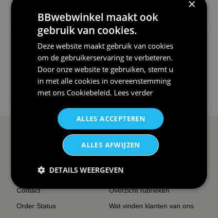
×
€24,95
BBwebwinkel maakt ook
V-hals shirt rood wit blauw st...
gebruik van cookies.
Deze website maakt gebruik van cookies
om de gebruikerservaring te verbeteren.
Door onze website te gebruiken, stemt u
in met alle cookies in overeenstemming
€24,95
met ons
Cookiebeleid
.
Lees verder
I love korfbal t-shirt sport s...
ALLES ACCEPTEREN
SERVICE EN INFO
OVERZICHT
ALLES AFWIJZEN
Reviews
Sitemapping
DETAILS WEERGEVEN
Veel gestelde vragen
Overzicht thema's
Contact
Overzicht rubrieken
Order Status
Wat vinden klanten van ons