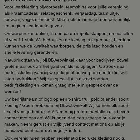
Voor werkkleding bijvoorbeeld, teamshirts voor jullie vereniging,
als kraamcadeau, relatiegeschenk, verjaardag, team uitje,
touwerij, vrijgezellenfeest. Maar ook om iemand een persoonlijk
en origineel cadeau te geven.
Ontwerpen kan online, in een paar simpele stappen, en bestellen
al vanaf 1 stuk. Wij bedrukken de kleding in eigen huis, hierdoor
kunnen we de kwaliteit waarborgen, de prijs laag houden en
snelle levering garanderen.
Natuurlijk staan wij bij BBwebwinkel klaar voor bedrijven, zowel
grote maar ook als het gaat om kleine oplagen. Op zoek naar
bedrijfskleding waarbij we je logo of ontwerp op een textiel wilt
laten bedrukken? Wij zijn specialist in allerlei soorten
bedrijfskleding en komen graag met je in gesprek over de
wensen!
Uw bedrijfsnaam of logo op een t-shirt, trui, polo of ander soort
kleding? Geen probleem bij BBwebwinkel! Wij kunnen elk soort
textiel voor je bedrukken! Neem bij grotere aantallen altijd even
contact met ons op! Wij kunnen dan een scherpe prijs voor je
maken. Neem gerust en vrijblijvend contact met ons op als je
benieuwd bent naar de mogelijkheden.
Ook verenigingen hebben regelmatig bedrukte kleding nodig,