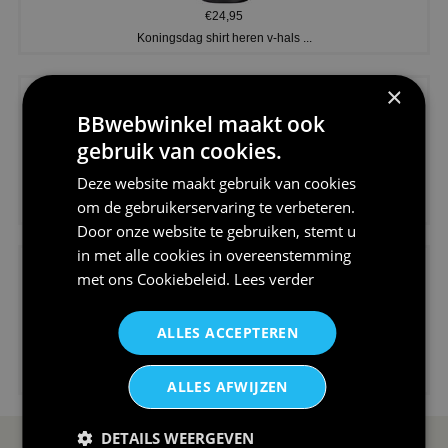
€24,95
Koningsdag shirt heren v-hals ...
×
BBwebwinkel maakt ook
gebruik van cookies.
Deze website maakt gebruik van cookies
€24,95
om de gebruikerservaring te verbeteren.
V-hals shirt rood wit blauw st...
Door onze website te gebruiken, stemt u
in met alle cookies in overeenstemming
met ons
Cookiebeleid
.
Lees verder
ALLES ACCEPTEREN
€24,95
I love korfbal t-shirt sport s...
ALLES AFWIJZEN
DETAILS WEERGEVEN