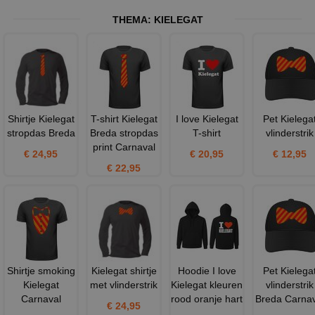
THEMA:
KIELEGAT
Shirtje Kielegat
T-shirt Kielegat
I love Kielegat
Pet Kielega
stropdas Breda
Breda stropdas
T-shirt
vlinderstrik
print Carnaval
€ 24,95
€ 20,95
€ 12,95
€ 22,95
Shirtje smoking
Kielegat shirtje
Hoodie I love
Pet Kielega
Kielegat
met vlinderstrik
Kielegat kleuren
vlinderstrik
Carnaval
rood oranje hart
Breda Carnav
€ 24,95