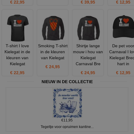
€ 22,95
€ 39,95
€ 12,95
T-shirt I love
Smoking T-shirt
Shirtje lange
De pet voo
Kielegat in de
in de kleuren
mouw i hou van
Carnaval I lo
kleuren van
van Kielegat
Kielegat
Kielegat Bre
Kielegat
Carnaval Bre
hart in
€ 24,95
€ 22,95
€ 24,95
€ 12,95
NIEUW IN DE COLLECTIE
€11,95
Tegeltje voor opruimen kantine...