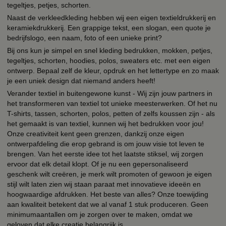
tegeltjes, petjes, schorten.
Naast de verkleedkleding hebben wij een eigen textieldrukkerij en
keramiekdrukkerij. Een grappige tekst, een slogan, een quote je
bedrijfslogo, een naam, foto of een unieke print?
Bij ons kun je simpel en snel kleding bedrukken, mokken, petjes,
tegeltjes, schorten, hoodies, polos, sweaters etc. met een eigen
ontwerp. Bepaal zelf de kleur, opdruk en het lettertype en zo maak
je een uniek design dat niemand anders heeft!
Verander textiel in buitengewone kunst - Wij zijn jouw partners in
het transformeren van textiel tot unieke meesterwerken. Of het nu
T-shirts, tassen, schorten, polos, petten of zelfs koussen zijn - als
het gemaakt is van textiel, kunnen wij het bedrukken voor jou!
Onze creativiteit kent geen grenzen, dankzij onze eigen
ontwerpafdeling die erop gebrand is om jouw visie tot leven te
brengen. Van het eerste idee tot het laatste stiksel, wij zorgen
ervoor dat elk detail klopt. Of je nu een gepersonaliseerd
geschenk wilt creëren, je merk wilt promoten of gewoon je eigen
stijl wilt laten zien wij staan paraat met innovatieve ideeën en
hoogwaardige afdrukken. Het beste van alles? Onze toewijding
aan kwaliteit betekent dat we al vanaf 1 stuk produceren. Geen
minimumaantallen om je zorgen over te maken, omdat we
geloven dat elke creatie belangrijk is.