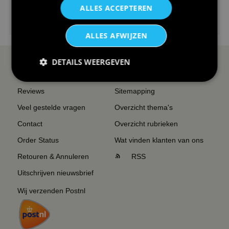
ALLES ACCEPTEREN
€24,95
I love korfbal t-shirt sport s...
ALLES AFWIJZEN
DETAILS WEERGEVEN
SERVICE EN INFO
OVERZICHT
Reviews
Sitemapping
Veel gestelde vragen
Overzicht thema's
Contact
Overzicht rubrieken
Order Status
Wat vinden klanten van ons
Retouren & Annuleren
RSS
Uitschrijven nieuwsbrief
Wij verzenden Postnl