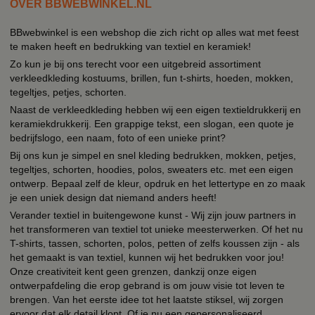
OVER BBWEBWINKEL.NL
BBwebwinkel is een webshop die zich richt op alles wat met feest
te maken heeft en bedrukking van textiel en keramiek!
Zo kun je bij ons terecht voor een uitgebreid assortiment
verkleedkleding kostuums, brillen, fun t-shirts, hoeden, mokken,
tegeltjes, petjes, schorten.
Naast de verkleedkleding hebben wij een eigen textieldrukkerij en
keramiekdrukkerij. Een grappige tekst, een slogan, een quote je
bedrijfslogo, een naam, foto of een unieke print?
Bij ons kun je simpel en snel kleding bedrukken, mokken, petjes,
tegeltjes, schorten, hoodies, polos, sweaters etc. met een eigen
ontwerp. Bepaal zelf de kleur, opdruk en het lettertype en zo maak
je een uniek design dat niemand anders heeft!
Verander textiel in buitengewone kunst - Wij zijn jouw partners in
het transformeren van textiel tot unieke meesterwerken. Of het nu
T-shirts, tassen, schorten, polos, petten of zelfs koussen zijn - als
het gemaakt is van textiel, kunnen wij het bedrukken voor jou!
Onze creativiteit kent geen grenzen, dankzij onze eigen
ontwerpafdeling die erop gebrand is om jouw visie tot leven te
brengen. Van het eerste idee tot het laatste stiksel, wij zorgen
ervoor dat elk detail klopt. Of je nu een gepersonaliseerd