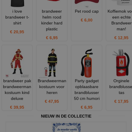
i love
brandweer
Pet rood cap
Koffiemok vo
brandweer t-
helm rood
een echte
€ 6,00
shirt
kinder hard
Brandweer
plastic
man!
€ 20,95
€ 6,95
€ 12,95
brandweer pak
Brandweerman
Party gadget
Orginele
brandweerman
kostuum voor
opblaasbare
brandblusse
kostuum kind
heren
brandblusser
tas
deluxe
50 cm humori
€ 47,95
€ 17,95
€ 39,95
€ 6,95
NIEUW IN DE COLLECTIE