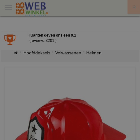
X
Klanten geven ons een
9.1
(reviews: 3201 )
Hoofddeksels
Volwassenen
Helmen