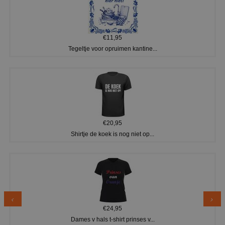
€11,95
Tegeltje voor opruimen kantine...
€20,95
Shirtje de koek is nog niet op...
€24,95
Dames v hals t-shirt prinses v...