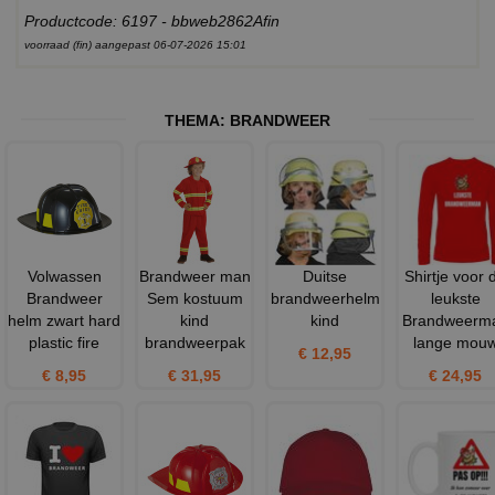
Productcode: 6197 - bbweb2862Afin
voorraad (fin) aangepast 06-07-2026 15:01
THEMA:
BRANDWEER
Volwassen
Brandweer man
Duitse
Shirtje voor 
Brandweer
Sem kostuum
brandweerhelm
leukste
helm zwart hard
kind
kind
Brandweerm
plastic fire
brandweerpak
lange mou
€ 12,95
€ 8,95
€ 31,95
€ 24,95