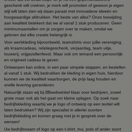
geschenk wilt creëren, je merk wilt promoten of gewoon je eigen
stijl wilt laten zien wij staan paraat met innovatieve ideeën en
hoogwaardige afdrukken. Het beste van alles? Onze toewijding
aan kwaliteit betekent dat we al vanaf 1 stuk produceren. Geen
minimumaantallen om je zorgen over te maken, omdat we
geloven dat elke creatie belangrijk is.
Voor werkkleding bijvoorbeeld, teamshirts voor jullie vereniging,
als kraamcadeau, relatiegeschenk, verjaardag, team uitje,
touwerij, vrijgezellenfeest. Maar ook om iemand een persoonlijk
en origineel cadeau te geven.
Ontwerpen kan online, in een paar simpele stappen, en bestellen
al vanaf 1 stuk. Wij bedrukken de kleding in eigen huis, hierdoor
kunnen we de kwaliteit waarborgen, de prijs laag houden en
snelle levering garanderen.
Natuurlijk staan wij bij BBwebwinkel klaar voor bedrijven, zowel
grote maar ook als het gaat om kleine oplagen. Op zoek naar
bedrijfskleding waarbij we je logo of ontwerp op een textiel wilt
laten bedrukken? Wij zijn specialist in allerlei soorten
bedrijfskleding en komen graag met je in gesprek over de
wensen!
Uw bedrijfsnaam of logo op een t-shirt, trui, polo of ander soort