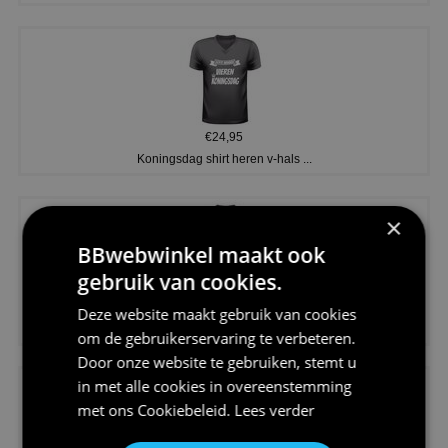
€24,95
Koningsdag shirt heren v-hals ...
×
BBwebwinkel maakt ook
gebruik van cookies.
€24,95
Deze website maakt gebruik van cookies
V-hals shirt rood wit blauw st...
om de gebruikerservaring te verbeteren.
Door onze website te gebruiken, stemt u
in met alle cookies in overeenstemming
met ons
Cookiebeleid
.
Lees verder