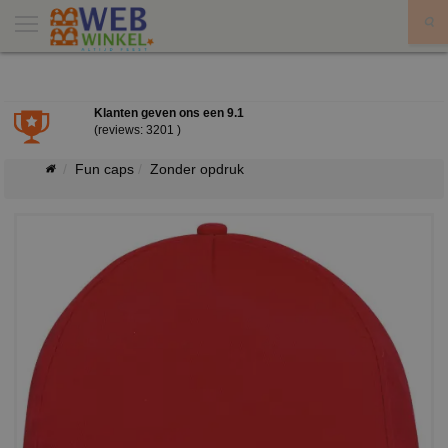
X
Klanten geven ons een
9.1
(reviews: 3201 )
Fun caps
Zonder opdruk