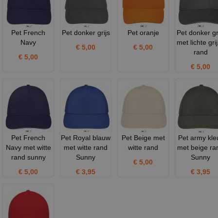
Pet French
Pet donker grijs
Pet oranje
Pet donker gr
Navy
met lichte gri
€ 5,00
€ 5,00
rand
€ 5,00
€ 5,00
Pet French
Pet Royal blauw
Pet Beige met
Pet army kle
Navy met witte
met witte rand
witte rand
met beige ra
rand sunny
Sunny
Sunny
€ 5,00
€ 5,00
€ 3,95
€ 3,95