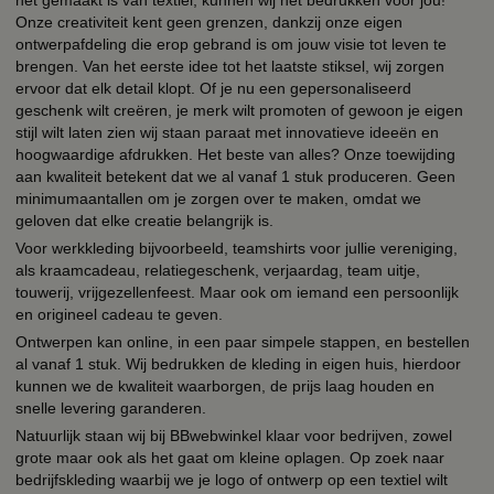
Onze creativiteit kent geen grenzen, dankzij onze eigen
ontwerpafdeling die erop gebrand is om jouw visie tot leven te
brengen. Van het eerste idee tot het laatste stiksel, wij zorgen
ervoor dat elk detail klopt. Of je nu een gepersonaliseerd
geschenk wilt creëren, je merk wilt promoten of gewoon je eigen
stijl wilt laten zien wij staan paraat met innovatieve ideeën en
hoogwaardige afdrukken. Het beste van alles? Onze toewijding
aan kwaliteit betekent dat we al vanaf 1 stuk produceren. Geen
minimumaantallen om je zorgen over te maken, omdat we
geloven dat elke creatie belangrijk is.
Voor werkkleding bijvoorbeeld, teamshirts voor jullie vereniging,
als kraamcadeau, relatiegeschenk, verjaardag, team uitje,
touwerij, vrijgezellenfeest. Maar ook om iemand een persoonlijk
en origineel cadeau te geven.
Ontwerpen kan online, in een paar simpele stappen, en bestellen
al vanaf 1 stuk. Wij bedrukken de kleding in eigen huis, hierdoor
kunnen we de kwaliteit waarborgen, de prijs laag houden en
snelle levering garanderen.
Natuurlijk staan wij bij BBwebwinkel klaar voor bedrijven, zowel
grote maar ook als het gaat om kleine oplagen. Op zoek naar
bedrijfskleding waarbij we je logo of ontwerp op een textiel wilt