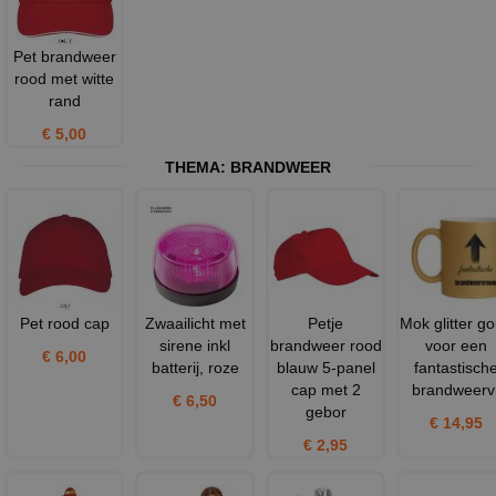
Pet brandweer
rood met witte
rand
€ 5,00
THEMA:
BRANDWEER
Pet rood cap
Zwaailicht met
Petje
Mok glitter g
sirene inkl
brandweer rood
voor een
€ 6,00
batterij, roze
blauw 5-panel
fantastisch
cap met 2
brandweerv
€ 6,50
gebor
€ 14,95
€ 2,95