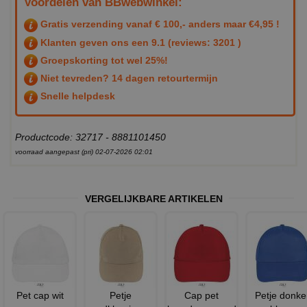
Voordelen van BBwebwinkel:
Gratis verzending vanaf € 100,- anders maar €4,95 !
Klanten geven ons een
9.1
(reviews: 3201 )
Groepskorting tot wel 25%!
Niet tevreden? 14 dagen retourtermijn
Snelle helpdesk
Productcode: 32717 - 8881101450
voorraad aangepast (pri) 02-07-2026 02:01
VERGELIJKBARE ARTIKELEN
Pet cap wit
Petje
Cap pet
Petje donke