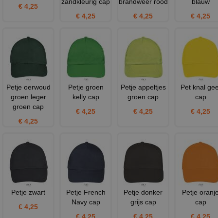
zandkleurig cap
brandweer rood
blauw
€ 4,25
€ 4,25
€ 4,25
€ 4,25
Petje oerwoud
Petje groen
Petje appeltjes
Pet knal gee
groen leger
kelly cap
groen cap
cap
groen cap
€ 4,25
€ 4,25
€ 4,25
€ 4,25
Petje zwart
Petje French
Petje donker
Petje oranj
Navy cap
grijs cap
cap
€ 4,25
€ 4,25
€ 4,25
€ 4,25