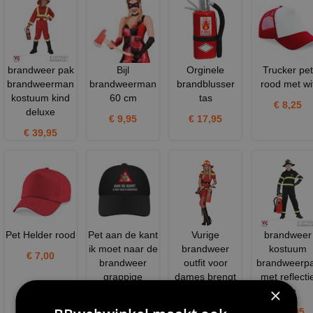
brandweer pak
Bijl
Orginele
Trucker pet
brandweerman
brandweerman
brandblusser
rood met wi
kostuum kind
60 cm
tas
€ 8,25
deluxe
€ 9,95
€ 17,95
€ 39,95
Pet Helder rood
Pet aan de kant
Vurige
brandweer
ik moet naar de
brandweer
kostuum
€ 7,00
brandweer
outfit voor
brandweerp
grappige
dames brengt
met reflecti
×
iedereen
stre
€ 12,95
€ 45,95
€ 30,95