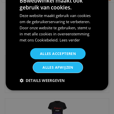
BBwebwinkel maakt ook
gebruik van cookies.
NIEUW IN DE COLLECTIE
Deze website maakt gebruik van cookies
om de gebruikerservaring te verbeteren.
Door onze website te gebruiken, stemt u
in met alle cookies in overeenstemming
met ons
Cookiebeleid
.
Lees verder
€11,95
Tegeltje voor opruimen kantine...
ALLES ACCEPTEREN
ALLES AFWIJZEN
DETAILS WEERGEVEN
€20,95
Shirtje de koek is nog niet op...