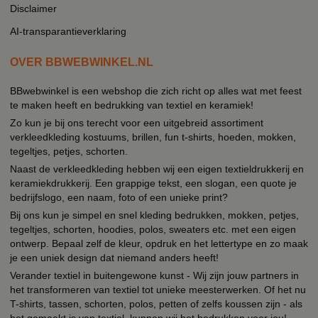
Disclaimer
AI-transparantieverklaring
OVER BBWEBWINKEL.NL
BBwebwinkel is een webshop die zich richt op alles wat met feest
te maken heeft en bedrukking van textiel en keramiek!
Zo kun je bij ons terecht voor een uitgebreid assortiment
verkleedkleding kostuums, brillen, fun t-shirts, hoeden, mokken,
tegeltjes, petjes, schorten.
Naast de verkleedkleding hebben wij een eigen textieldrukkerij en
keramiekdrukkerij. Een grappige tekst, een slogan, een quote je
bedrijfslogo, een naam, foto of een unieke print?
Bij ons kun je simpel en snel kleding bedrukken, mokken, petjes,
tegeltjes, schorten, hoodies, polos, sweaters etc. met een eigen
ontwerp. Bepaal zelf de kleur, opdruk en het lettertype en zo maak
je een uniek design dat niemand anders heeft!
Verander textiel in buitengewone kunst - Wij zijn jouw partners in
het transformeren van textiel tot unieke meesterwerken. Of het nu
T-shirts, tassen, schorten, polos, petten of zelfs koussen zijn - als
het gemaakt is van textiel, kunnen wij het bedrukken voor jou!