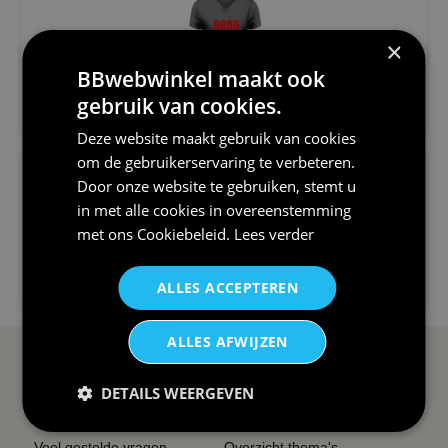
×
BBwebwinkel maakt ook
€24,95
gebruik van cookies.
V-hals shirt rood wit blauw st...
Deze website maakt gebruik van cookies
om de gebruikerservaring te verbeteren.
Door onze website te gebruiken, stemt u
in met alle cookies in overeenstemming
met ons
Cookiebeleid
.
Lees verder
€24,95
ALLES ACCEPTEREN
I love korfbal t-shirt sport s...
ALLES AFWIJZEN
SERVICE EN INFO
OVERZICHT
DETAILS WEERGEVEN
Reviews
Sitemapping
Veel gestelde vragen
Overzicht thema's