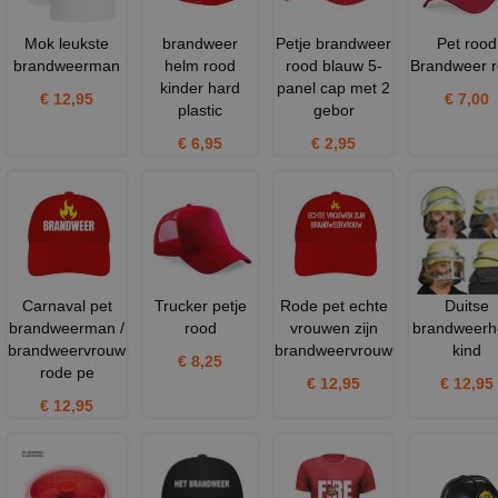
Mok leukste
brandweer
Petje brandweer
Pet rood
brandweerman
helm rood
rood blauw 5-
Brandweer 
kinder hard
panel cap met 2
€ 12,95
€ 7,00
plastic
gebor
€ 6,95
€ 2,95
Carnaval pet
Trucker petje
Rode pet echte
Duitse
brandweerman /
rood
vrouwen zijn
brandweerh
brandweervrouw
brandweervrouw
kind
€ 8,25
rode pe
€ 12,95
€ 12,95
€ 12,95