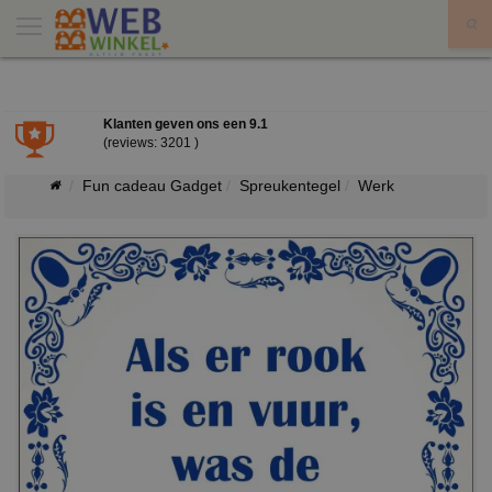
X
Klanten geven ons een
9.1
(reviews: 3201 )
Fun cadeau Gadget
Spreukentegel
Werk