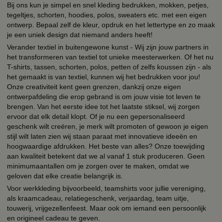
Bij ons kun je simpel en snel kleding bedrukken, mokken, petjes,
tegeltjes, schorten, hoodies, polos, sweaters etc. met een eigen
ontwerp. Bepaal zelf de kleur, opdruk en het lettertype en zo maak
je een uniek design dat niemand anders heeft!
Verander textiel in buitengewone kunst - Wij zijn jouw partners in
het transformeren van textiel tot unieke meesterwerken. Of het nu
T-shirts, tassen, schorten, polos, petten of zelfs koussen zijn - als
het gemaakt is van textiel, kunnen wij het bedrukken voor jou!
Onze creativiteit kent geen grenzen, dankzij onze eigen
ontwerpafdeling die erop gebrand is om jouw visie tot leven te
brengen. Van het eerste idee tot het laatste stiksel, wij zorgen
ervoor dat elk detail klopt. Of je nu een gepersonaliseerd
geschenk wilt creëren, je merk wilt promoten of gewoon je eigen
stijl wilt laten zien wij staan paraat met innovatieve ideeën en
hoogwaardige afdrukken. Het beste van alles? Onze toewijding
aan kwaliteit betekent dat we al vanaf 1 stuk produceren. Geen
minimumaantallen om je zorgen over te maken, omdat we
geloven dat elke creatie belangrijk is.
Voor werkkleding bijvoorbeeld, teamshirts voor jullie vereniging,
als kraamcadeau, relatiegeschenk, verjaardag, team uitje,
touwerij, vrijgezellenfeest. Maar ook om iemand een persoonlijk
en origineel cadeau te geven.