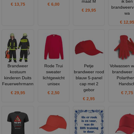
maat M
ik ben
€ 13,75
€ 6,00
brandweerv
€ 29,95
wa
€ 12,9
Brandweer
Rode Trui
Petje
Volwassen w
kostuum
sweater
brandweer rood
brandweer 
kinderen Duits
lichtgewicht
blauw 5-panel
Polarthe
Feuerwehrmann
unisex
cap met 2
Handsc
gebor
€ 29,95
€ 2,50
€ 7,75
€ 2,95