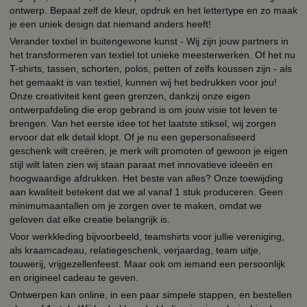
ontwerp. Bepaal zelf de kleur, opdruk en het lettertype en zo maak
je een uniek design dat niemand anders heeft!
Verander textiel in buitengewone kunst - Wij zijn jouw partners in
het transformeren van textiel tot unieke meesterwerken. Of het nu
T-shirts, tassen, schorten, polos, petten of zelfs koussen zijn - als
het gemaakt is van textiel, kunnen wij het bedrukken voor jou!
Onze creativiteit kent geen grenzen, dankzij onze eigen
ontwerpafdeling die erop gebrand is om jouw visie tot leven te
brengen. Van het eerste idee tot het laatste stiksel, wij zorgen
ervoor dat elk detail klopt. Of je nu een gepersonaliseerd
geschenk wilt creëren, je merk wilt promoten of gewoon je eigen
stijl wilt laten zien wij staan paraat met innovatieve ideeën en
hoogwaardige afdrukken. Het beste van alles? Onze toewijding
aan kwaliteit betekent dat we al vanaf 1 stuk produceren. Geen
minimumaantallen om je zorgen over te maken, omdat we
geloven dat elke creatie belangrijk is.
Voor werkkleding bijvoorbeeld, teamshirts voor jullie vereniging,
als kraamcadeau, relatiegeschenk, verjaardag, team uitje,
touwerij, vrijgezellenfeest. Maar ook om iemand een persoonlijk
en origineel cadeau te geven.
Ontwerpen kan online, in een paar simpele stappen, en bestellen