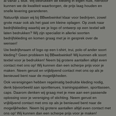
al vanaf 1 stuk. Wij bedrukken de kleding in eigen huis, hierdoor
kunnen we de kwaliteit waarborgen, de prijs laag houden en
snelle levering garanderen.
Natuurlijk staan wij bij BBwebwinkel klaar voor bedrijven, zowel
grote maar ook als het gaat om kleine oplagen. Op zoek naar
bedrijfskleding waarbij we je logo of ontwerp op een textiel wilt
laten bedrukken? Wij zijn specialist in allerlei soorten
bedrijfskleding en komen graag met je in gesprek over de
wensen!
Uw bedrijfsnaam of logo op een t-shirt, trui, polo of ander soort
kleding? Geen probleem bij BBwebwinkel! Wij kunnen elk soort
textiel voor je bedrukken! Neem bij grotere aantallen altijd even
contact met ons op! Wij kunnen dan een scherpe prijs voor je
maken. Neem gerust en vrijblijvend contact met ons op als je
benieuwd bent naar de mogelijkheden.
Ook verenigingen hebben regelmatig bedrukte kleding nodig,
denk bijvoorbeeld aan sporttenues, trainingspakken, sporttassen,
caps. Daarom denken wij graag met je mee aan een passende
oplossing voor je vereniging of stichting. Neem gerust en
vrijblijvend contact met ons op als je benieuwd bent naar de
mogelijkheden. Neem bij grotere aantallen altijd even contact met
ons op! Wij kunnen dan een scherpe prijs voor je maken!