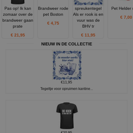
Pas op! Ik kan
Brandweer rode
spreukentegel
Pet Helder
zomaar over de
pet Boston
Als er rook is en
€ 7,00
brandweer gaan
vuur was de
€ 4,75
prate
BHV tr
€ 21,95
€ 11,95
NIEUW IN DE COLLECTIE
€11,95
Tegeltje voor opruimen kantine...
€20,95