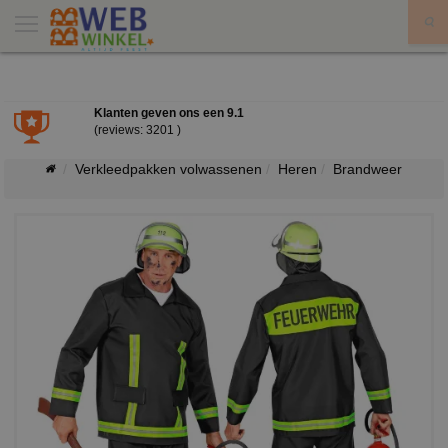
X
Klanten geven ons een
9.1
(reviews: 3201 )
Verkleedpakken volwassenen
Heren
Brandweer