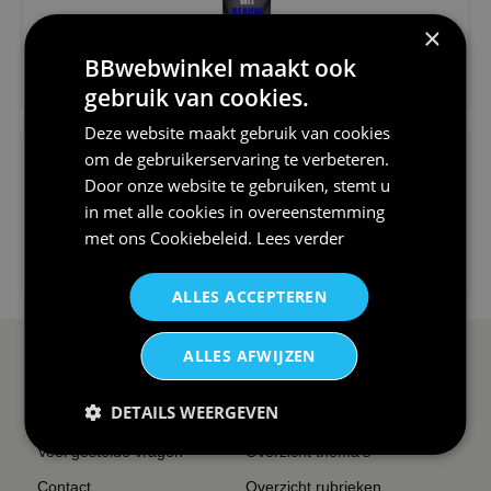
×
BBwebwinkel maakt ook
€24,95
gebruik van cookies.
V-hals shirt rood wit blauw st...
Deze website maakt gebruik van cookies
om de gebruikerservaring te verbeteren.
Door onze website te gebruiken, stemt u
in met alle cookies in overeenstemming
met ons
Cookiebeleid
.
Lees verder
€24,95
I love korfbal t-shirt sport s...
ALLES ACCEPTEREN
ALLES AFWIJZEN
SERVICE EN INFO
OVERZICHT
DETAILS WEERGEVEN
Reviews
Sitemapping
Veel gestelde vragen
Overzicht thema's
Contact
Overzicht rubrieken