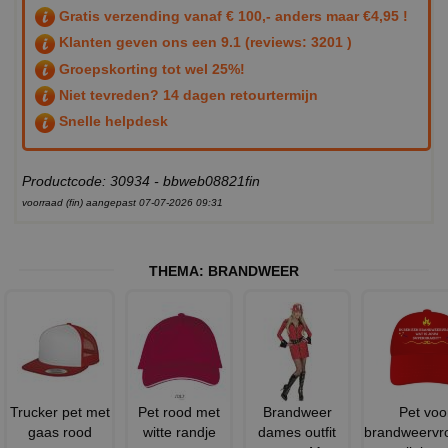
Gratis verzending vanaf € 100,- anders maar €4,95 !
Klanten geven ons een
9.1
(reviews: 3201 )
Groepskorting tot wel 25%!
Niet tevreden? 14 dagen retourtermijn
Snelle helpdesk
Productcode: 30934 - bbweb08821fin
voorraad (fin) aangepast 07-07-2026 09:31
THEMA:
BRANDWEER
Trucker pet met
Pet rood met
Brandweer
Pet voo
gaas rood
witte randje
dames outfit
brandweervr