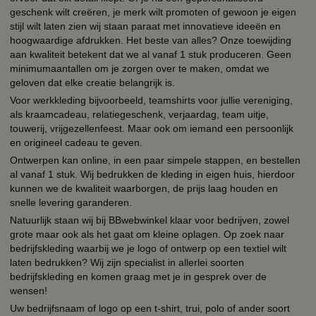
geschenk wilt creëren, je merk wilt promoten of gewoon je eigen
stijl wilt laten zien wij staan paraat met innovatieve ideeën en
hoogwaardige afdrukken. Het beste van alles? Onze toewijding
aan kwaliteit betekent dat we al vanaf 1 stuk produceren. Geen
minimumaantallen om je zorgen over te maken, omdat we
geloven dat elke creatie belangrijk is.
Voor werkkleding bijvoorbeeld, teamshirts voor jullie vereniging,
als kraamcadeau, relatiegeschenk, verjaardag, team uitje,
touwerij, vrijgezellenfeest. Maar ook om iemand een persoonlijk
en origineel cadeau te geven.
Ontwerpen kan online, in een paar simpele stappen, en bestellen
al vanaf 1 stuk. Wij bedrukken de kleding in eigen huis, hierdoor
kunnen we de kwaliteit waarborgen, de prijs laag houden en
snelle levering garanderen.
Natuurlijk staan wij bij BBwebwinkel klaar voor bedrijven, zowel
grote maar ook als het gaat om kleine oplagen. Op zoek naar
bedrijfskleding waarbij we je logo of ontwerp op een textiel wilt
laten bedrukken? Wij zijn specialist in allerlei soorten
bedrijfskleding en komen graag met je in gesprek over de
wensen!
Uw bedrijfsnaam of logo op een t-shirt, trui, polo of ander soort