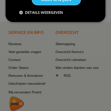
€24,95
DETAILS WEERGEVEN
I love korfbal t-shirt sport s...
SERVICE EN INFO
OVERZICHT
Reviews
Sitemapping
Veel gestelde vragen
Overzicht thema's
Contact
Overzicht rubrieken
Order Status
Wat vinden klanten van ons
Retouren & Annuleren
RSS
Uitschrijven nieuwsbrief
Wij verzenden Postnl