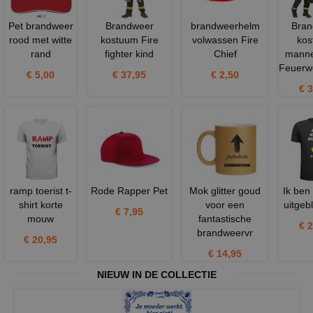
Pet brandweer
Brandweer
brandweerhelm
Bran
rood met witte
kostuum Fire
volwassen Fire
kos
rand
fighter kind
Chief
manne
Feuerw
€ 5,00
€ 37,95
€ 2,50
€ 
ramp toerist t-
Rode Rapper Pet
Mok glitter goud
Ik ben
shirt korte
voor een
uitgebl
€ 7,95
mouw
fantastische
€ 
brandweervr
€ 20,95
€ 14,95
NIEUW IN DE COLLECTIE