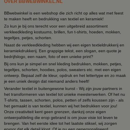
OVER BBWEBWINKEL.NL
BBwebwinkel is een webshop die zich richt op alles wat met feest
te maken heeft en bedrukking van textiel en keramiek!
Zo kun je bij ons terecht voor een uitgebreid assortiment
verkleedkleding kostuums, brillen, fun t-shirts, hoeden, mokken,
tegeltjes, petjes, schorten.
Naast de verkleedkleding hebben wij een eigen textieldrukkerij en
keramiekdrukkerij. Een grappige tekst, een slogan, een quote je
bedrijfslogo, een naam, foto of een unieke print?
Bij ons kun je simpel en snel kleding bedrukken, mokken, petjes,
tegeltjes, schorten, hoodies, polos, sweaters etc. met een eigen
ontwerp. Bepaal zelf de kleur, opdruk en het lettertype en zo maak
je een uniek design dat niemand anders heeft!
Verander textiel in buitengewone kunst - Wij zijn jouw partners in
het transformeren van textiel tot unieke meesterwerken. Of het nu
T-shirts, tassen, schorten, polos, petten of zelfs koussen zijn - als
het gemaakt is van textiel, kunnen wij het bedrukken voor jou!
Onze creativiteit kent geen grenzen, dankzij onze eigen
ontwerpafdeling die erop gebrand is om jouw visie tot leven te
brengen. Van het eerste idee tot het laatste stiksel, wij zorgen
ervoor dat elk detail klopt. Of je nu een gepersonaliseerd