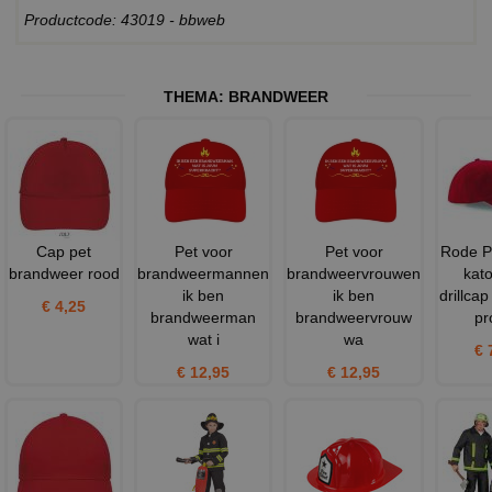
Productcode: 43019 - bbweb
THEMA:
BRANDWEER
Cap pet
Pet voor
Pet voor
Rode P
brandweer rood
brandweermannen
brandweervrouwen
kat
ik ben
ik ben
drillca
€ 4,25
brandweerman
brandweervrouw
pr
wat i
wa
€ 
€ 12,95
€ 12,95