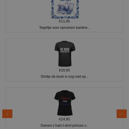
€11,95
Tegeltje voor opruimen kantine...
€20,95
Shirtje de koek is nog niet op...
€24,95
Dames v hals t-shirt prinses v...