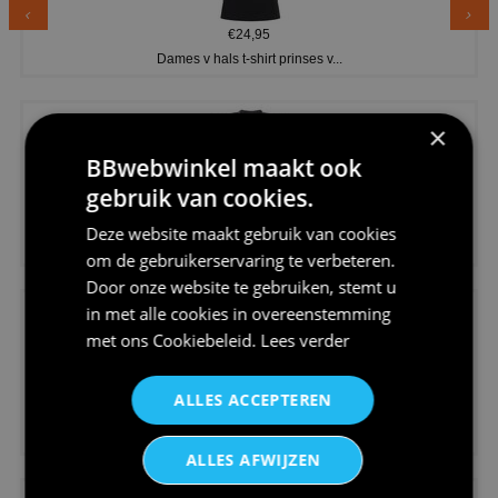
€24,95
Dames v hals t-shirt prinses v...
×
BBwebwinkel maakt ook
gebruik van cookies.
€24,95
Deze website maakt gebruik van cookies
Koningsdag shirt heren v-hals ...
om de gebruikerservaring te verbeteren.
Door onze website te gebruiken, stemt u
in met alle cookies in overeenstemming
met ons
Cookiebeleid
.
Lees verder
ALLES ACCEPTEREN
€24,95
V-hals shirt rood wit blauw st...
ALLES AFWIJZEN