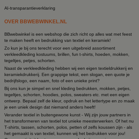
AI-transparantieverklaring
OVER BBWEBWINKEL.NL
BBwebwinkel is een webshop die zich richt op alles wat met feest
te maken heeft en bedrukking van textiel en keramiek!
Zo kun je bij ons terecht voor een uitgebreid assortiment
verkleedkleding kostuums, brillen, fun t-shirts, hoeden, mokken,
tegeltjes, petjes, schorten.
Naast de verkleedkleding hebben wij een eigen textieldrukkerij en
keramiekdrukkerij. Een grappige tekst, een slogan, een quote je
bedrijfslogo, een naam, foto of een unieke print?
Bij ons kun je simpel en snel kleding bedrukken, mokken, petjes,
tegeltjes, schorten, hoodies, polos, sweaters etc. met een eigen
ontwerp. Bepaal zelf de kleur, opdruk en het lettertype en zo maak
je een uniek design dat niemand anders heeft!
Verander textiel in buitengewone kunst - Wij zijn jouw partners in
het transformeren van textiel tot unieke meesterwerken. Of het nu
T-shirts, tassen, schorten, polos, petten of zelfs koussen zijn - als
het gemaakt is van textiel, kunnen wij het bedrukken voor jou!