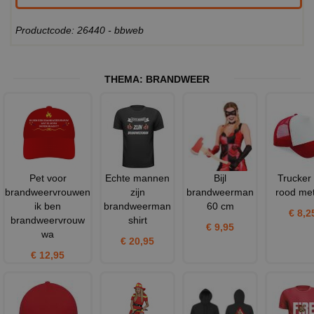
Productcode: 26440 - bbweb
THEMA:
BRANDWEER
Pet voor
Echte mannen
Bijl
Trucker
brandweervrouwen
zijn
brandweerman
rood met
ik ben
brandweerman
60 cm
€ 8,2
brandweervrouw
shirt
€ 9,95
wa
€ 20,95
€ 12,95