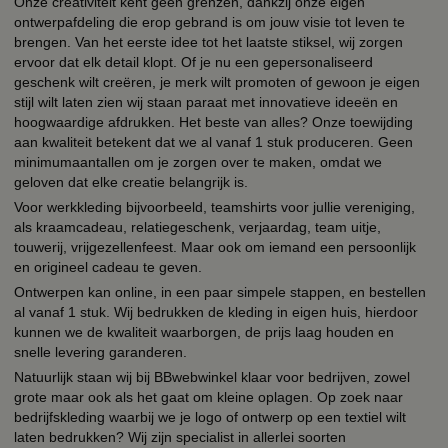
Onze creativiteit kent geen grenzen, dankzij onze eigen
ontwerpafdeling die erop gebrand is om jouw visie tot leven te
brengen. Van het eerste idee tot het laatste stiksel, wij zorgen
ervoor dat elk detail klopt. Of je nu een gepersonaliseerd
geschenk wilt creëren, je merk wilt promoten of gewoon je eigen
stijl wilt laten zien wij staan paraat met innovatieve ideeën en
hoogwaardige afdrukken. Het beste van alles? Onze toewijding
aan kwaliteit betekent dat we al vanaf 1 stuk produceren. Geen
minimumaantallen om je zorgen over te maken, omdat we
geloven dat elke creatie belangrijk is.
Voor werkkleding bijvoorbeeld, teamshirts voor jullie vereniging,
als kraamcadeau, relatiegeschenk, verjaardag, team uitje,
touwerij, vrijgezellenfeest. Maar ook om iemand een persoonlijk
en origineel cadeau te geven.
Ontwerpen kan online, in een paar simpele stappen, en bestellen
al vanaf 1 stuk. Wij bedrukken de kleding in eigen huis, hierdoor
kunnen we de kwaliteit waarborgen, de prijs laag houden en
snelle levering garanderen.
Natuurlijk staan wij bij BBwebwinkel klaar voor bedrijven, zowel
grote maar ook als het gaat om kleine oplagen. Op zoek naar
bedrijfskleding waarbij we je logo of ontwerp op een textiel wilt
laten bedrukken? Wij zijn specialist in allerlei soorten