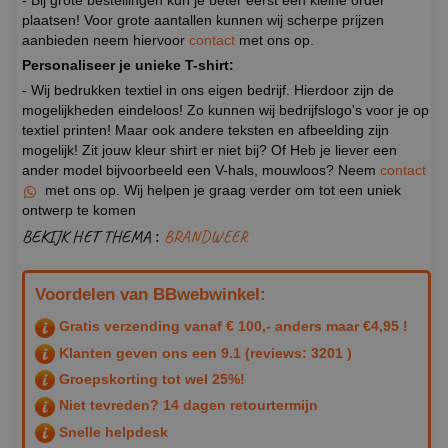
- Bij grote bestellingen kun je beter eerst een kleine order
plaatsen! Voor grote aantallen kunnen wij scherpe prijzen
aanbieden neem hiervoor
contact
met ons op.
Personaliseer je unieke T-shirt:
- Wij bedrukken textiel in ons eigen bedrijf. Hierdoor zijn de
mogelijkheden eindeloos! Zo kunnen wij bedrijfslogo's voor je op
textiel printen! Maar ook andere teksten en afbeelding zijn
mogelijk! Zit jouw kleur shirt er niet bij? Of Heb je liever een
ander model bijvoorbeeld een V-hals, mouwloos? Neem
contact
met ons op. Wij helpen je graag verder om tot een uniek
ontwerp te komen
BEKIJK HET THEMA :
BRANDWEER
Voordelen van BBwebwinkel:
Gratis verzending vanaf € 100,- anders maar €4,95 !
Klanten geven ons een
9.1
(reviews: 3201 )
Groepskorting tot wel 25%!
Niet tevreden? 14 dagen retourtermijn
Snelle helpdesk