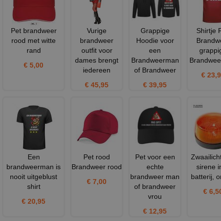
Pet brandweer
Vurige
Grappige
Shirtje 
rood met witte
brandweer
Hoodie voor
Brandw
rand
outfit voor
een
grappi
dames brengt
Brandweerman
Brandwe
€ 5,00
iedereen
of Brandweer
€ 23,
€ 45,95
€ 39,95
Een
Pet rood
Pet voor een
Zwaailich
brandweerman is
Brandweer rood
echte
sirene i
nooit uitgeblust
brandweer man
batterij, 
€ 7,00
shirt
of brandweer
€ 6,5
vrou
€ 20,95
€ 12,95