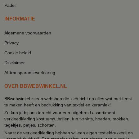
Padel
INFORMATIE
Algemene voorwaarden
Privacy
Cookie beleid
Disclaimer
AI-transparantieverklaring
OVER BBWEBWINKEL.NL
BBwebwinkel is een webshop die zich richt op alles wat met feest
te maken heeft en bedrukking van textiel en keramiek!
Zo kun je bij ons terecht voor een uitgebreid assortiment
verkleedkleding kostuums, brillen, fun t-shirts, hoeden, mokken,
tegeltjes, petjes, schorten.
Naast de verkleedkleding hebben wij een eigen textieldrukkerij en
keramiekdrukkerij. Een grappige tekst, een slogan, een quote je