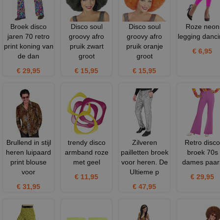
Broek disco
Disco soul
Disco soul
Roze neon
jaren 70 retro
groovy afro
groovy afro
legging danc
print koning van
pruik zwart
pruik oranje
€ 6,95
de dan
groot
groot
€ 29,95
€ 15,95
€ 15,95
Brullend in stijl
trendy disco
Zilveren
Retro disco
heren luipaard
armband roze
pailletten broek
broek 70s
print blouse
met geel
voor heren. De
dames paar
voor
Ultieme p
€ 11,95
€ 29,95
€ 31,95
€ 47,95