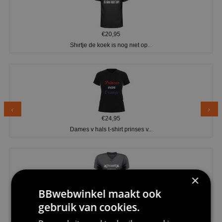
€20,95
Shirtje de koek is nog niet op...
€24,95
Dames v hals t-shirt prinses v...
×
BBwebwinkel maakt ook
€24,95
gebruik van cookies.
Koningsdag shirt heren v-hals ...