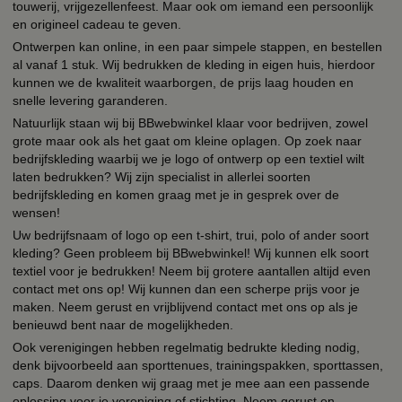
touwerij, vrijgezellenfeest. Maar ook om iemand een persoonlijk
en origineel cadeau te geven.
Ontwerpen kan online, in een paar simpele stappen, en bestellen
al vanaf 1 stuk. Wij bedrukken de kleding in eigen huis, hierdoor
kunnen we de kwaliteit waarborgen, de prijs laag houden en
snelle levering garanderen.
Natuurlijk staan wij bij BBwebwinkel klaar voor bedrijven, zowel
grote maar ook als het gaat om kleine oplagen. Op zoek naar
bedrijfskleding waarbij we je logo of ontwerp op een textiel wilt
laten bedrukken? Wij zijn specialist in allerlei soorten
bedrijfskleding en komen graag met je in gesprek over de
wensen!
Uw bedrijfsnaam of logo op een t-shirt, trui, polo of ander soort
kleding? Geen probleem bij BBwebwinkel! Wij kunnen elk soort
textiel voor je bedrukken! Neem bij grotere aantallen altijd even
contact met ons op! Wij kunnen dan een scherpe prijs voor je
maken. Neem gerust en vrijblijvend contact met ons op als je
benieuwd bent naar de mogelijkheden.
Ook verenigingen hebben regelmatig bedrukte kleding nodig,
denk bijvoorbeeld aan sporttenues, trainingspakken, sporttassen,
caps. Daarom denken wij graag met je mee aan een passende
oplossing voor je vereniging of stichting. Neem gerust en