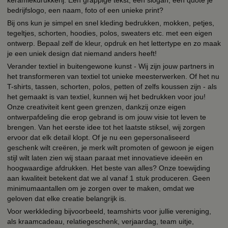
bedrijfslogo, een naam, foto of een unieke print?
Bij ons kun je simpel en snel kleding bedrukken, mokken, petjes,
tegeltjes, schorten, hoodies, polos, sweaters etc. met een eigen
ontwerp. Bepaal zelf de kleur, opdruk en het lettertype en zo maak
je een uniek design dat niemand anders heeft!
Verander textiel in buitengewone kunst - Wij zijn jouw partners in
het transformeren van textiel tot unieke meesterwerken. Of het nu
T-shirts, tassen, schorten, polos, petten of zelfs koussen zijn - als
het gemaakt is van textiel, kunnen wij het bedrukken voor jou!
Onze creativiteit kent geen grenzen, dankzij onze eigen
ontwerpafdeling die erop gebrand is om jouw visie tot leven te
brengen. Van het eerste idee tot het laatste stiksel, wij zorgen
ervoor dat elk detail klopt. Of je nu een gepersonaliseerd
geschenk wilt creëren, je merk wilt promoten of gewoon je eigen
stijl wilt laten zien wij staan paraat met innovatieve ideeën en
hoogwaardige afdrukken. Het beste van alles? Onze toewijding
aan kwaliteit betekent dat we al vanaf 1 stuk produceren. Geen
minimumaantallen om je zorgen over te maken, omdat we
geloven dat elke creatie belangrijk is.
Voor werkkleding bijvoorbeeld, teamshirts voor jullie vereniging,
als kraamcadeau, relatiegeschenk, verjaardag, team uitje,