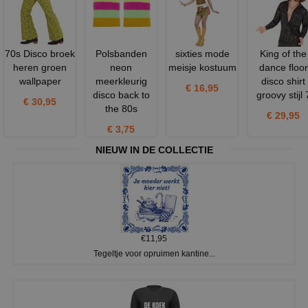
70s Disco broek
Polsbanden
sixties mode
King of the
heren groen
neon
meisje kostuum
dance floor
wallpaper
meerkleurig
disco shirt
€ 16,95
disco back to
groovy stijl 
€ 30,95
the 80s
€ 29,95
€ 3,75
NIEUW IN DE COLLECTIE
€11,95
Tegeltje voor opruimen kantine...