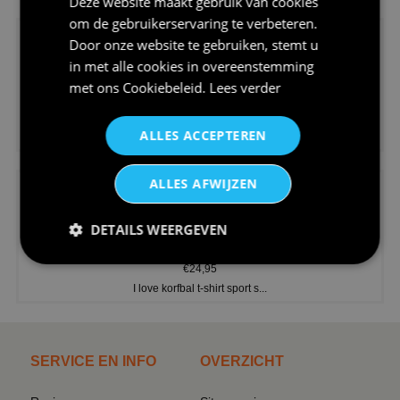
Deze website maakt gebruik van cookies
om de gebruikerservaring te verbeteren.
Door onze website te gebruiken, stemt u
in met alle cookies in overeenstemming
met ons
Cookiebeleid
.
Lees verder
€24,95
ALLES ACCEPTEREN
V-hals shirt rood wit blauw st...
ALLES AFWIJZEN
DETAILS WEERGEVEN
€24,95
I love korfbal t-shirt sport s...
SERVICE EN INFO
OVERZICHT