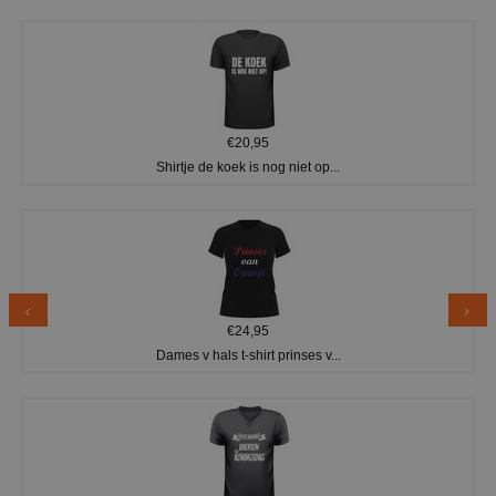
€20,95
Shirtje de koek is nog niet op...
€24,95
Dames v hals t-shirt prinses v...