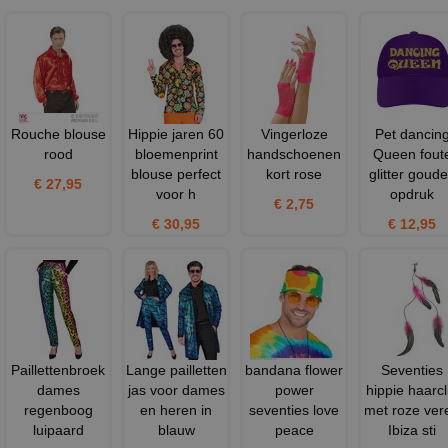
Rouche blouse
Hippie jaren 60
Vingerloze
Pet dancin
rood
bloemenprint
handschoenen
Queen fout
blouse perfect
kort rose
glitter goud
€ 27,95
voor h
opdruk
€ 2,75
€ 30,95
€ 12,95
Paillettenbroek
Lange pailletten
bandana flower
Seventies
dames
jas voor dames
power
hippie haarcl
regenboog
en heren in
seventies love
met roze ver
luipaard
blauw
peace
Ibiza sti