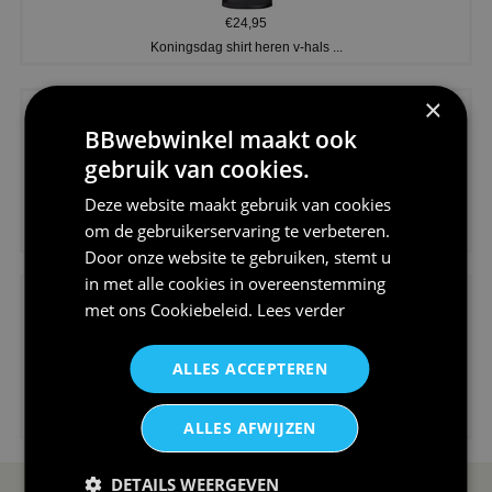
€24,95
Koningsdag shirt heren v-hals ...
×
BBwebwinkel maakt ook
gebruik van cookies.
Deze website maakt gebruik van cookies
€24,95
om de gebruikerservaring te verbeteren.
V-hals shirt rood wit blauw st...
Door onze website te gebruiken, stemt u
in met alle cookies in overeenstemming
met ons
Cookiebeleid
.
Lees verder
ALLES ACCEPTEREN
€24,95
I love korfbal t-shirt sport s...
ALLES AFWIJZEN
DETAILS WEERGEVEN