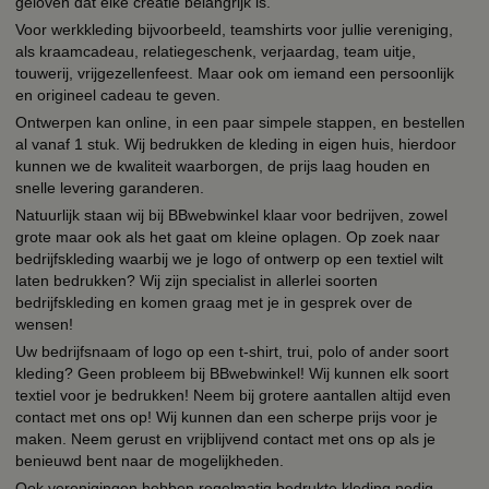
geloven dat elke creatie belangrijk is.
Voor werkkleding bijvoorbeeld, teamshirts voor jullie vereniging,
als kraamcadeau, relatiegeschenk, verjaardag, team uitje,
touwerij, vrijgezellenfeest. Maar ook om iemand een persoonlijk
en origineel cadeau te geven.
Ontwerpen kan online, in een paar simpele stappen, en bestellen
al vanaf 1 stuk. Wij bedrukken de kleding in eigen huis, hierdoor
kunnen we de kwaliteit waarborgen, de prijs laag houden en
snelle levering garanderen.
Natuurlijk staan wij bij BBwebwinkel klaar voor bedrijven, zowel
grote maar ook als het gaat om kleine oplagen. Op zoek naar
bedrijfskleding waarbij we je logo of ontwerp op een textiel wilt
laten bedrukken? Wij zijn specialist in allerlei soorten
bedrijfskleding en komen graag met je in gesprek over de
wensen!
Uw bedrijfsnaam of logo op een t-shirt, trui, polo of ander soort
kleding? Geen probleem bij BBwebwinkel! Wij kunnen elk soort
textiel voor je bedrukken! Neem bij grotere aantallen altijd even
contact met ons op! Wij kunnen dan een scherpe prijs voor je
maken. Neem gerust en vrijblijvend contact met ons op als je
benieuwd bent naar de mogelijkheden.
Ook verenigingen hebben regelmatig bedrukte kleding nodig,