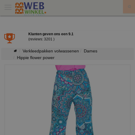
X
Klanten geven ons een
9.1
(reviews: 3201 )
Verkleedpakken volwassenen
Dames
Hippie flower power