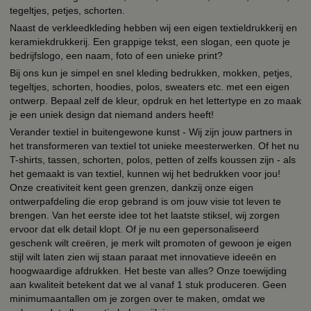
tegeltjes, petjes, schorten.
Naast de verkleedkleding hebben wij een eigen textieldrukkerij en
keramiekdrukkerij. Een grappige tekst, een slogan, een quote je
bedrijfslogo, een naam, foto of een unieke print?
Bij ons kun je simpel en snel kleding bedrukken, mokken, petjes,
tegeltjes, schorten, hoodies, polos, sweaters etc. met een eigen
ontwerp. Bepaal zelf de kleur, opdruk en het lettertype en zo maak
je een uniek design dat niemand anders heeft!
Verander textiel in buitengewone kunst - Wij zijn jouw partners in
het transformeren van textiel tot unieke meesterwerken. Of het nu
T-shirts, tassen, schorten, polos, petten of zelfs koussen zijn - als
het gemaakt is van textiel, kunnen wij het bedrukken voor jou!
Onze creativiteit kent geen grenzen, dankzij onze eigen
ontwerpafdeling die erop gebrand is om jouw visie tot leven te
brengen. Van het eerste idee tot het laatste stiksel, wij zorgen
ervoor dat elk detail klopt. Of je nu een gepersonaliseerd
geschenk wilt creëren, je merk wilt promoten of gewoon je eigen
stijl wilt laten zien wij staan paraat met innovatieve ideeën en
hoogwaardige afdrukken. Het beste van alles? Onze toewijding
aan kwaliteit betekent dat we al vanaf 1 stuk produceren. Geen
minimumaantallen om je zorgen over te maken, omdat we