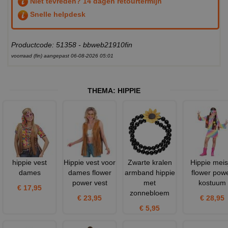
Niet tevreden? 14 dagen retourtermijn
Snelle helpdesk
Productcode: 51358 - bbweb21910fin
voorraad (fin) aangepast 06-08-2026 05:01
THEMA:
HIPPIE
hippie vest
Hippie vest voor
Zwarte kralen
Hippie meis
dames
dames flower
armband hippie
flower pow
power vest
met
kostuum
€ 17,95
zonnebloem
€ 23,95
€ 28,95
€ 5,95