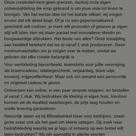
Onze creativiteit kent geen grenzen, dankzij onze eigen
ontwerpafdeling die erop gebrand is om jouw visie tot leven te
brengen. Van het eerste idee tot het laatste stiksel, wij zorgen
ervoor dat elk detail klopt. Of je nu een gepersonaliseerd
geschenk wilt creëren, je merk wilt promoten of gewoon je eigen
stijl wilt laten zien wij staan paraat met innovatieve ideeën en
hoogwaardige afdrukken. Het beste van alles? Onze toewijding
aan kwaliteit betekent dat we al vanaf 1 stuk produceren. Geen
minimumaantallen om je zorgen over te maken, omdat we
geloven dat elke creatie belangrijk is.
Voor werkkleding bijvoorbeeld, teamshirts voor jullie vereniging,
als kraamcadeau, relatiegeschenk, verjaardag, team uitje,
touwerij, vrijgezellenfeest. Maar ook om iemand een persoonlijk
en origineel cadeau te geven.
Ontwerpen kan online, in een paar simpele stappen, en bestellen
al vanaf 1 stuk. Wij bedrukken de kleding in eigen huis, hierdoor
kunnen we de kwaliteit waarborgen, de prijs laag houden en
snelle levering garanderen.
Natuurlijk staan wij bij BBwebwinkel klaar voor bedrijven, zowel
grote maar ook als het gaat om kleine oplagen. Op zoek naar
bedrijfskleding waarbij we je logo of ontwerp op een textiel wilt
laten bedrukken? Wij zijn specialist in allerlei soorten