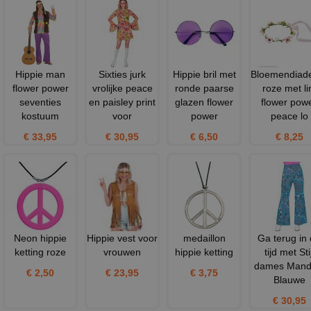
Hippie man
Sixties jurk
Hippie bril met
Bloemendia
flower power
vrolijke peace
ronde paarse
roze met li
seventies
en paisley print
glazen flower
flower pow
kostuum
voor
power
peace lo
€ 33,95
€ 30,95
€ 6,50
€ 8,25
Neon hippie
Hippie vest voor
medaillon
Ga terug in
ketting roze
vrouwen
hippie ketting
tijd met Stij
dames Mand
€ 2,50
€ 23,95
€ 3,75
Blauwe
€ 30,95