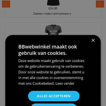
€24,95
Dames v hals t-shirt prinses v...
×
BBwebwinkel maakt ook
€24,95
gebruik van cookies.
Koningsdag shirt heren v-hals ...
Deze website maakt gebruik van cookies
om de gebruikerservaring te verbeteren.
Door onze website te gebruiken, stemt u
in met alle cookies in overeenstemming
met ons
Cookiebeleid
.
Lees verder
€24,95
V-hals shirt rood wit blauw st...
ALLES ACCEPTEREN