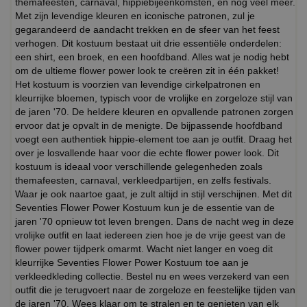
themafeesten, carnaval, hippiebijeenkomsten, en nog veel meer.
Met zijn levendige kleuren en iconische patronen, zul je
gegarandeerd de aandacht trekken en de sfeer van het feest
verhogen. Dit kostuum bestaat uit drie essentiële onderdelen:
een shirt, een broek, en een hoofdband. Alles wat je nodig hebt
om de ultieme flower power look te creëren zit in één pakket!
Het kostuum is voorzien van levendige cirkelpatronen en
kleurrijke bloemen, typisch voor de vrolijke en zorgeloze stijl van
de jaren '70. De heldere kleuren en opvallende patronen zorgen
ervoor dat je opvalt in de menigte. De bijpassende hoofdband
voegt een authentiek hippie-element toe aan je outfit. Draag het
over je losvallende haar voor die echte flower power look. Dit
kostuum is ideaal voor verschillende gelegenheden zoals
themafeesten, carnaval, verkleedpartijen, en zelfs festivals.
Waar je ook naartoe gaat, je zult altijd in stijl verschijnen. Met dit
Seventies Flower Power Kostuum kun je de essentie van de
jaren '70 opnieuw tot leven brengen. Dans de nacht weg in deze
vrolijke outfit en laat iedereen zien hoe je de vrije geest van de
flower power tijdperk omarmt. Wacht niet langer en voeg dit
kleurrijke Seventies Flower Power Kostuum toe aan je
verkleedkleding collectie. Bestel nu en wees verzekerd van een
outfit die je terugvoert naar de zorgeloze en feestelijke tijden van
de jaren '70. Wees klaar om te stralen en te genieten van elk