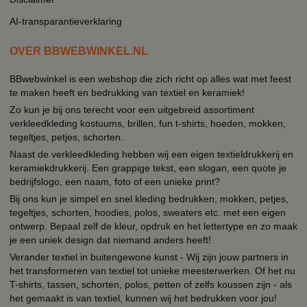
AI-transparantieverklaring
OVER BBWEBWINKEL.NL
BBwebwinkel is een webshop die zich richt op alles wat met feest
te maken heeft en bedrukking van textiel en keramiek!
Zo kun je bij ons terecht voor een uitgebreid assortiment
verkleedkleding kostuums, brillen, fun t-shirts, hoeden, mokken,
tegeltjes, petjes, schorten.
Naast de verkleedkleding hebben wij een eigen textieldrukkerij en
keramiekdrukkerij. Een grappige tekst, een slogan, een quote je
bedrijfslogo, een naam, foto of een unieke print?
Bij ons kun je simpel en snel kleding bedrukken, mokken, petjes,
tegeltjes, schorten, hoodies, polos, sweaters etc. met een eigen
ontwerp. Bepaal zelf de kleur, opdruk en het lettertype en zo maak
je een uniek design dat niemand anders heeft!
Verander textiel in buitengewone kunst - Wij zijn jouw partners in
het transformeren van textiel tot unieke meesterwerken. Of het nu
T-shirts, tassen, schorten, polos, petten of zelfs koussen zijn - als
het gemaakt is van textiel, kunnen wij het bedrukken voor jou!