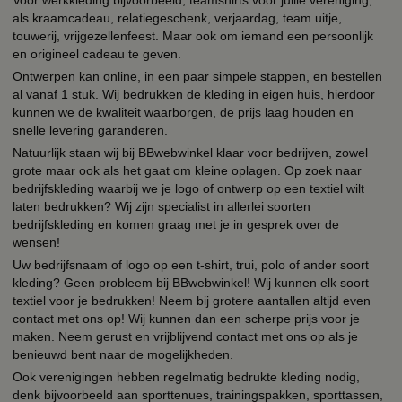
als kraamcadeau, relatiegeschenk, verjaardag, team uitje,
touwerij, vrijgezellenfeest. Maar ook om iemand een persoonlijk
en origineel cadeau te geven.
Ontwerpen kan online, in een paar simpele stappen, en bestellen
al vanaf 1 stuk. Wij bedrukken de kleding in eigen huis, hierdoor
kunnen we de kwaliteit waarborgen, de prijs laag houden en
snelle levering garanderen.
Natuurlijk staan wij bij BBwebwinkel klaar voor bedrijven, zowel
grote maar ook als het gaat om kleine oplagen. Op zoek naar
bedrijfskleding waarbij we je logo of ontwerp op een textiel wilt
laten bedrukken? Wij zijn specialist in allerlei soorten
bedrijfskleding en komen graag met je in gesprek over de
wensen!
Uw bedrijfsnaam of logo op een t-shirt, trui, polo of ander soort
kleding? Geen probleem bij BBwebwinkel! Wij kunnen elk soort
textiel voor je bedrukken! Neem bij grotere aantallen altijd even
contact met ons op! Wij kunnen dan een scherpe prijs voor je
maken. Neem gerust en vrijblijvend contact met ons op als je
benieuwd bent naar de mogelijkheden.
Ook verenigingen hebben regelmatig bedrukte kleding nodig,
denk bijvoorbeeld aan sporttenues, trainingspakken, sporttassen,