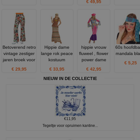
€ 49,95
Betoverend retro
Hippie dame
hippie vrouw
60s hoofdba
vintage zestiger
lange rok peace
fluweel , flower
mandala bl
jaren broek voor
kostuum
power dame
€ 5,25
€ 29,95
€ 33,95
€ 42,95
NIEUW IN DE COLLECTIE
€11,95
Tegeltje voor opruimen kantine...