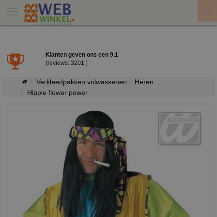
X
Klanten geven ons een
9.1
(reviews: 3201 )
Verkleedpakken volwassenen
Heren
Hippie flower power