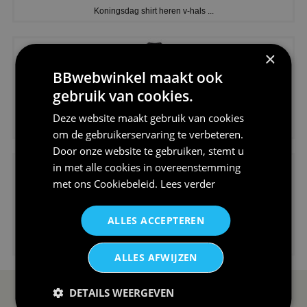
Koningsdag shirt heren v-hals ...
×
BBwebwinkel maakt ook
gebruik van cookies.
€24,95
Deze website maakt gebruik van cookies
V-hals shirt rood wit blauw st...
om de gebruikerservaring te verbeteren.
Door onze website te gebruiken, stemt u
in met alle cookies in overeenstemming
met ons
Cookiebeleid
.
Lees verder
ALLES ACCEPTEREN
€24,95
I love korfbal t-shirt sport s...
ALLES AFWIJZEN
DETAILS WEERGEVEN
SERVICE EN INFO
OVERZICHT