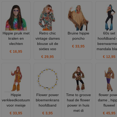
Hippie pruik met
Retro chic
Bruine hippie
60s set
kralen en
vintage dames
poncho
hoofdband 
vlechten
blouse uit de
beenwarme
€ 33,95
sixties voo
mandala bl
€ 16,95
€ 29,95
€ 12,95
Hippie
Flower power
Time to groove
flower pow
verkleedkostuum
bloemenkrans
haal de flower
dame , hipp
voor meisje
hoofdband
power in huis
fluweel
met di
€ 33,95
€ 3,95
€ 45,95