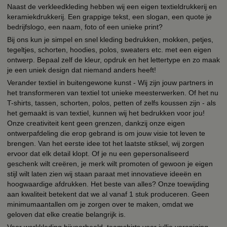
Naast de verkleedkleding hebben wij een eigen textieldrukkerij en
keramiekdrukkerij. Een grappige tekst, een slogan, een quote je
bedrijfslogo, een naam, foto of een unieke print?
Bij ons kun je simpel en snel kleding bedrukken, mokken, petjes,
tegeltjes, schorten, hoodies, polos, sweaters etc. met een eigen
ontwerp. Bepaal zelf de kleur, opdruk en het lettertype en zo maak
je een uniek design dat niemand anders heeft!
Verander textiel in buitengewone kunst - Wij zijn jouw partners in
het transformeren van textiel tot unieke meesterwerken. Of het nu
T-shirts, tassen, schorten, polos, petten of zelfs koussen zijn - als
het gemaakt is van textiel, kunnen wij het bedrukken voor jou!
Onze creativiteit kent geen grenzen, dankzij onze eigen
ontwerpafdeling die erop gebrand is om jouw visie tot leven te
brengen. Van het eerste idee tot het laatste stiksel, wij zorgen
ervoor dat elk detail klopt. Of je nu een gepersonaliseerd
geschenk wilt creëren, je merk wilt promoten of gewoon je eigen
stijl wilt laten zien wij staan paraat met innovatieve ideeën en
hoogwaardige afdrukken. Het beste van alles? Onze toewijding
aan kwaliteit betekent dat we al vanaf 1 stuk produceren. Geen
minimumaantallen om je zorgen over te maken, omdat we
geloven dat elke creatie belangrijk is.
Voor werkkleding bijvoorbeeld, teamshirts voor jullie vereniging,