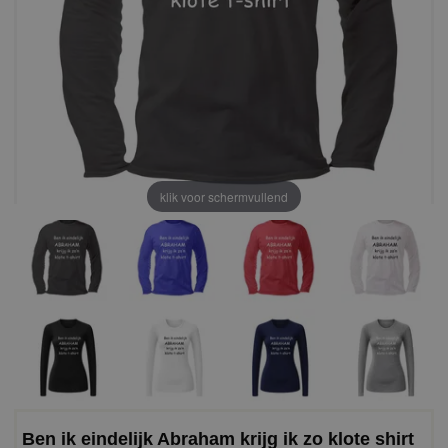
klik voor schermvullend
Ben ik eindelijk Abraham krijg ik zo klote shirt