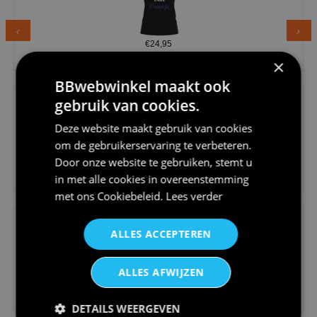
€24,95
Dames v hals t-shirt prinses v...
×
BBwebwinkel maakt ook
gebruik van cookies.
Deze website maakt gebruik van cookies
om de gebruikerservaring te verbeteren.
Door onze website te gebruiken, stemt u
€24,95
in met alle cookies in overeenstemming
Koningsdag shirt heren v-hals ...
met ons
Cookiebeleid
.
Lees verder
ALLES ACCEPTEREN
ALLES AFWIJZEN
€24,95
V-hals shirt rood wit blauw st...
DETAILS WEERGEVEN