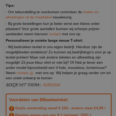
Tips:
- Om teleurstelling te voorkomen controleer de
maten en
afmetingen uit de maattabel
nauwkeurig.
- Bij grote bestellingen kun je beter eerst een kleine order
plaatsen! Voor grote aantallen kunnen wij scherpe prijzen
aanbieden neem hiervoor
contact
met ons op.
Personaliseer je unieke lange mouw T-shirt:
- Wij bedrukken textiel in ons eigen bedrijf. Hierdoor zijn de
mogelijkheden eindeloos! Zo kunnen wij bedrijfslogo's voor je op
textiel printen! Maar ook andere teksten en afbeelding zijn
mogelijk! Zit jouw kleur shirt er niet bij? Of Heb je liever een
ander model bijvoorbeeld een V-hals, mouwloos, kortemouw?
Neem
contact
met ons op. Wij helpen je graag verder om tot
een uniek ontwerp te komen
BEKIJK HET THEMA :
ABRAHAM
Voordelen van BBwebwinkel:
Gratis verzending vanaf € 100,- anders maar €4,95 !
Klanten geven ons een
9.1
(reviews: 3201 )