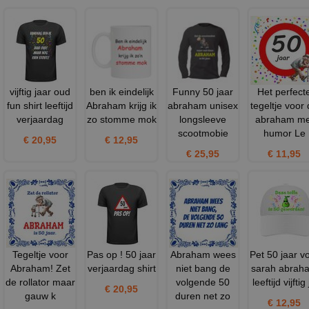
vijftig jaar oud
ben ik eindelijk
Funny 50 jaar
Het perfect
fun shirt leeftijd
Abraham krijg ik
abraham unisex
tegeltje voor
verjaardag
zo stomme mok
longsleeve
abraham me
scootmobie
humor Le
€ 20,95
€ 12,95
€ 25,95
€ 11,95
Tegeltje voor
Pas op ! 50 jaar
Abraham wees
Pet 50 jaar v
Abraham! Zet
verjaardag shirt
niet bang de
sarah abrah
de rollator maar
volgende 50
leeftijd vijftig
€ 20,95
gauw k
duren net zo
€ 12,95