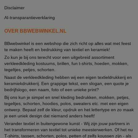
Disclaimer
AI-transparantieverklaring
OVER BBWEBWINKEL.NL
BBwebwinkel is een webshop die zich richt op alles wat met feest
te maken heeft en bedrukking van textiel en keramiek!
Zo kun je bij ons terecht voor een uitgebreid assortiment
verkleedkleding kostuums, brillen, fun t-shirts, hoeden, mokken,
tegeltjes, petjes, schorten.
Naast de verkleedkleding hebben wij een eigen textieldrukkerij en
keramiekdrukkerij. Een grappige tekst, een slogan, een quote je
bedrijfslogo, een naam, foto of een unieke print?
Bij ons kun je simpel en snel kleding bedrukken, mokken, petjes,
tegeltjes, schorten, hoodies, polos, sweaters etc. met een eigen
ontwerp. Bepaal zelf de kleur, opdruk en het lettertype en zo maak
je een uniek design dat niemand anders heeft!
Verander textiel in buitengewone kunst - Wij zijn jouw partners in
het transformeren van textiel tot unieke meesterwerken. Of het nu
T-shirts, tassen, schorten, polos, petten of zelfs koussen zijn - als