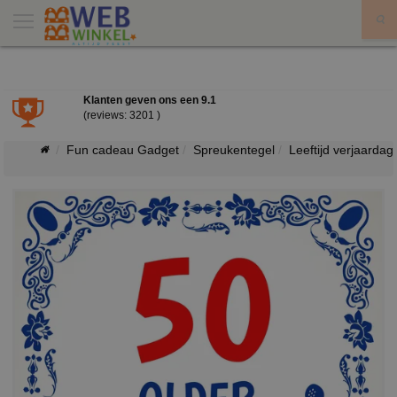
X
Klanten geven ons een
9.1
(reviews: 3201 )
Fun cadeau Gadget
Spreukentegel
Leeftijd verjaardag