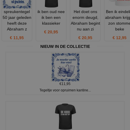
spreukentegel
ik ben oud nee
Het doet ons
Ben ik eindeli
50 jaar geleden
ik ben een
enorm deugd,
abraham krijg
heeft deze
klassieker
Abraham begint
zon stomm
Abraham z
nu aan zi
beke
€ 20,95
€ 11,95
€ 20,95
€ 12,95
NIEUW IN DE COLLECTIE
€11,95
Tegeltje voor opruimen kantine...