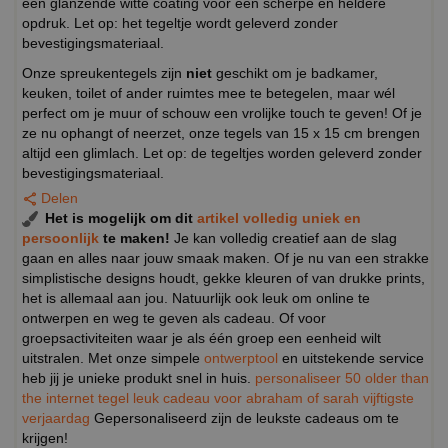
een glanzende witte coating voor een scherpe en heldere
opdruk. Let op: het tegeltje wordt geleverd zonder
bevestigingsmateriaal.
Onze spreukentegels zijn
niet
geschikt om je badkamer,
keuken, toilet of ander ruimtes mee te betegelen, maar wél
perfect om je muur of schouw een vrolijke touch te geven! Of je
ze nu ophangt of neerzet, onze tegels van 15 x 15 cm brengen
altijd een glimlach. Let op: de tegeltjes worden geleverd zonder
bevestigingsmateriaal.
Delen
Het is mogelijk om dit
artikel volledig uniek en
persoonlijk
te maken!
Je kan volledig creatief aan de slag
gaan en alles naar jouw smaak maken. Of je nu van een strakke
simplistische designs houdt, gekke kleuren of van drukke prints,
het is allemaal aan jou. Natuurlijk ook leuk om online te
ontwerpen en weg te geven als cadeau. Of voor
groepsactiviteiten waar je als één groep een eenheid wilt
uitstralen. Met onze simpele
ontwerptool
en uitstekende service
heb jij je unieke produkt snel in huis.
personaliseer 50 older than
the internet tegel leuk cadeau voor abraham of sarah vijftigste
verjaardag
Gepersonaliseerd zijn de leukste cadeaus om te
krijgen!