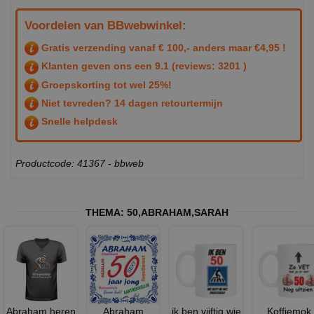
Voordelen van BBwebwinkel:
Gratis verzending vanaf € 100,- anders maar €4,95 !
Klanten geven ons een
9.1
(reviews: 3201 )
Groepskorting tot wel 25%!
Niet tevreden? 14 dagen retourtermijn
Snelle helpdesk
Productcode: 41367 - bbweb
THEMA:
50
,
ABRAHAM
,
SARAH
Abraham heren
Abraham
ik ben vijftig wie
Koffiemok