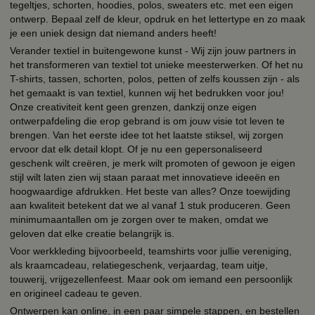
tegeltjes, schorten, hoodies, polos, sweaters etc. met een eigen
ontwerp. Bepaal zelf de kleur, opdruk en het lettertype en zo maak
je een uniek design dat niemand anders heeft!
Verander textiel in buitengewone kunst - Wij zijn jouw partners in
het transformeren van textiel tot unieke meesterwerken. Of het nu
T-shirts, tassen, schorten, polos, petten of zelfs koussen zijn - als
het gemaakt is van textiel, kunnen wij het bedrukken voor jou!
Onze creativiteit kent geen grenzen, dankzij onze eigen
ontwerpafdeling die erop gebrand is om jouw visie tot leven te
brengen. Van het eerste idee tot het laatste stiksel, wij zorgen
ervoor dat elk detail klopt. Of je nu een gepersonaliseerd
geschenk wilt creëren, je merk wilt promoten of gewoon je eigen
stijl wilt laten zien wij staan paraat met innovatieve ideeën en
hoogwaardige afdrukken. Het beste van alles? Onze toewijding
aan kwaliteit betekent dat we al vanaf 1 stuk produceren. Geen
minimumaantallen om je zorgen over te maken, omdat we
geloven dat elke creatie belangrijk is.
Voor werkkleding bijvoorbeeld, teamshirts voor jullie vereniging,
als kraamcadeau, relatiegeschenk, verjaardag, team uitje,
touwerij, vrijgezellenfeest. Maar ook om iemand een persoonlijk
en origineel cadeau te geven.
Ontwerpen kan online, in een paar simpele stappen, en bestellen