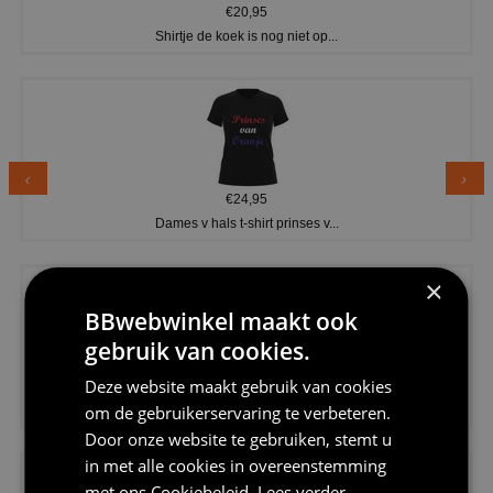
€20,95
Shirtje de koek is nog niet op...
€24,95
Dames v hals t-shirt prinses v...
×
BBwebwinkel maakt ook
gebruik van cookies.
Deze website maakt gebruik van cookies
€24,95
om de gebruikerservaring te verbeteren.
Koningsdag shirt heren v-hals ...
Door onze website te gebruiken, stemt u
in met alle cookies in overeenstemming
met ons
Cookiebeleid
.
Lees verder