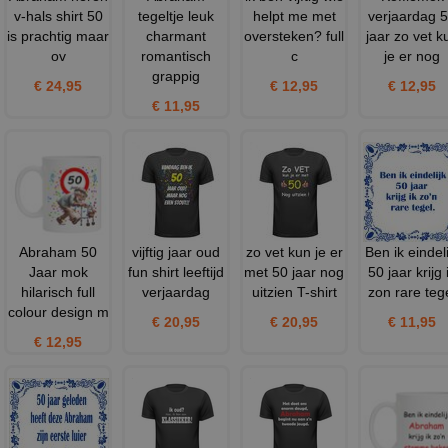
v-hals shirt 50
tegeltje leuk
helpt me met
verjaardag 
is prachtig maar
charmant
oversteken? full
jaar zo vet k
ov
romantisch
c
je er nog
grappig
€ 24,95
€ 12,95
€ 12,95
€ 11,95
Abraham 50
vijftig jaar oud
zo vet kun je er
Ben ik eindeli
Jaar mok
fun shirt leeftijd
met 50 jaar nog
50 jaar krijg 
hilarisch full
verjaardag
uitzien T-shirt
zon rare teg
colour design m
€ 20,95
€ 20,95
€ 11,95
€ 12,95