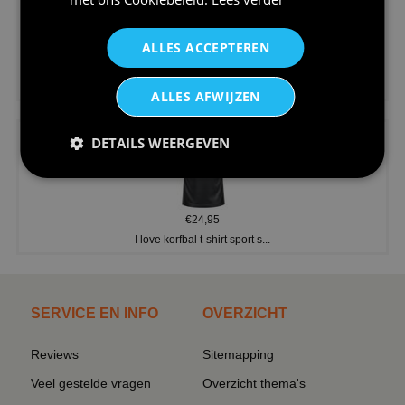
ALLES ACCEPTEREN
€24,95
V-hals shirt rood wit blauw st...
ALLES AFWIJZEN
DETAILS WEERGEVEN
€24,95
I love korfbal t-shirt sport s...
SERVICE EN INFO
OVERZICHT
Reviews
Sitemapping
Veel gestelde vragen
Overzicht thema's