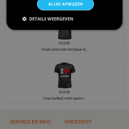
Koningsdag shirt heren v-hals ...
ALLES AFWIJZEN
DETAILS WEERGEVEN
€24,95
V-hals shirt rood wit blauw st...
€24,95
I love korfbal t-shirt sport s...
SERVICE EN INFO
OVERZICHT