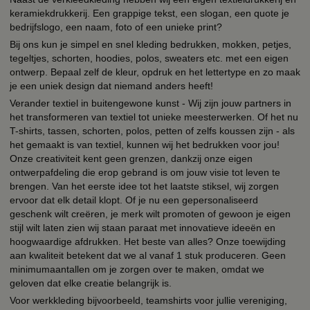
keramiekdrukkerij. Een grappige tekst, een slogan, een quote je
bedrijfslogo, een naam, foto of een unieke print?
Bij ons kun je simpel en snel kleding bedrukken, mokken, petjes,
tegeltjes, schorten, hoodies, polos, sweaters etc. met een eigen
ontwerp. Bepaal zelf de kleur, opdruk en het lettertype en zo maak
je een uniek design dat niemand anders heeft!
Verander textiel in buitengewone kunst - Wij zijn jouw partners in
het transformeren van textiel tot unieke meesterwerken. Of het nu
T-shirts, tassen, schorten, polos, petten of zelfs koussen zijn - als
het gemaakt is van textiel, kunnen wij het bedrukken voor jou!
Onze creativiteit kent geen grenzen, dankzij onze eigen
ontwerpafdeling die erop gebrand is om jouw visie tot leven te
brengen. Van het eerste idee tot het laatste stiksel, wij zorgen
ervoor dat elk detail klopt. Of je nu een gepersonaliseerd
geschenk wilt creëren, je merk wilt promoten of gewoon je eigen
stijl wilt laten zien wij staan paraat met innovatieve ideeën en
hoogwaardige afdrukken. Het beste van alles? Onze toewijding
aan kwaliteit betekent dat we al vanaf 1 stuk produceren. Geen
minimumaantallen om je zorgen over te maken, omdat we
geloven dat elke creatie belangrijk is.
Voor werkkleding bijvoorbeeld, teamshirts voor jullie vereniging,