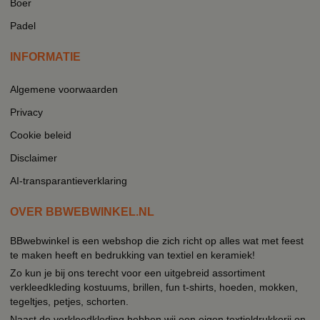
Boer
Padel
INFORMATIE
Algemene voorwaarden
Privacy
Cookie beleid
Disclaimer
AI-transparantieverklaring
OVER BBWEBWINKEL.NL
BBwebwinkel is een webshop die zich richt op alles wat met feest
te maken heeft en bedrukking van textiel en keramiek!
Zo kun je bij ons terecht voor een uitgebreid assortiment
verkleedkleding kostuums, brillen, fun t-shirts, hoeden, mokken,
tegeltjes, petjes, schorten.
Naast de verkleedkleding hebben wij een eigen textieldrukkerij en