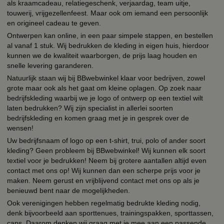
als kraamcadeau, relatiegeschenk, verjaardag, team uitje,
touwerij, vrijgezellenfeest. Maar ook om iemand een persoonlijk
en origineel cadeau te geven.
Ontwerpen kan online, in een paar simpele stappen, en bestellen
al vanaf 1 stuk. Wij bedrukken de kleding in eigen huis, hierdoor
kunnen we de kwaliteit waarborgen, de prijs laag houden en
snelle levering garanderen.
Natuurlijk staan wij bij BBwebwinkel klaar voor bedrijven, zowel
grote maar ook als het gaat om kleine oplagen. Op zoek naar
bedrijfskleding waarbij we je logo of ontwerp op een textiel wilt
laten bedrukken? Wij zijn specialist in allerlei soorten
bedrijfskleding en komen graag met je in gesprek over de
wensen!
Uw bedrijfsnaam of logo op een t-shirt, trui, polo of ander soort
kleding? Geen probleem bij BBwebwinkel! Wij kunnen elk soort
textiel voor je bedrukken! Neem bij grotere aantallen altijd even
contact met ons op! Wij kunnen dan een scherpe prijs voor je
maken. Neem gerust en vrijblijvend contact met ons op als je
benieuwd bent naar de mogelijkheden.
Ook verenigingen hebben regelmatig bedrukte kleding nodig,
denk bijvoorbeeld aan sporttenues, trainingspakken, sporttassen,
caps. Daarom denken wij graag met je mee aan een passende