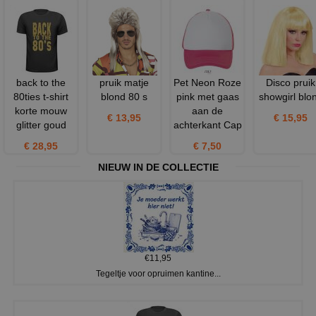
back to the
pruik matje
Pet Neon Roze
Disco pruik
80ties t-shirt
blond 80 s
pink met gaas
showgirl blo
korte mouw
aan de
€ 13,95
€ 15,95
glitter goud
achterkant Cap
€ 28,95
€ 7,50
NIEUW IN DE COLLECTIE
€11,95
Tegeltje voor opruimen kantine...