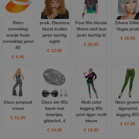
Retro
pruik, Eleonora
Fout 80s blouse
Zilvere Glitt
zonneklep
blond krullen
Miami steil fout
Vegas prui
oranje foute
jaren tachtig
jaren tachtig bl
€ 19,95
zonneklep jaren
eighti
€ 28,95
80
€ 12,95
€ 4,95
Disco jumpsuit
Disco set 80s
Multi color
Neon groen
vrouw
baret met
legging 80s
tijgerprint
lovertjes,
print tijger multi
legging 80
€ 31,95
glitterbril, d
kleure
€ 17,95
€ 19,95
€ 19,95