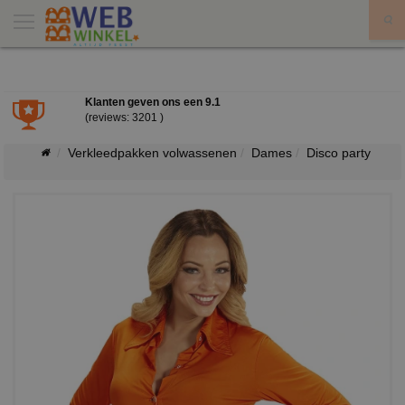
X
Klanten geven ons een
9.1
(reviews: 3201 )
Verkleedpakken volwassenen
Dames
Disco party