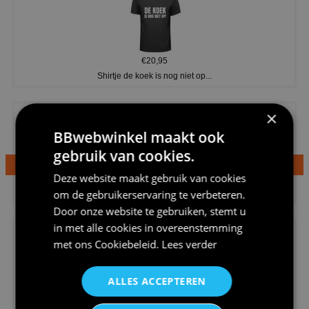
€20,95
Shirtje de koek is nog niet op...
×
BBwebwinkel maakt ook
gebruik van cookies.
Deze website maakt gebruik van cookies
€24,95
om de gebruikerservaring te verbeteren.
Dames v hals t-shirt prinses v...
Door onze website te gebruiken, stemt u
in met alle cookies in overeenstemming
met ons
Cookiebeleid
.
Lees verder
ALLES ACCEPTEREN
€24,95