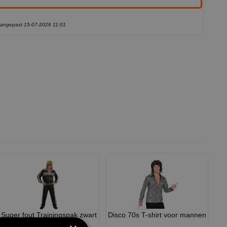
 aangepast 15-07-2026 11:01
Super fout Trainingspak zwart
Disco 70s T-shirt voor mannen
maaskantje outfit