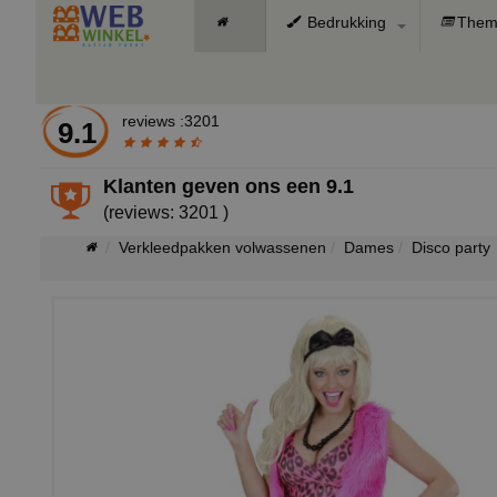
Bedrukking
Them
reviews :3201
9.1
Klanten geven ons een
9.1
(reviews: 3201 )
Verkleedpakken volwassenen
Dames
Disco party