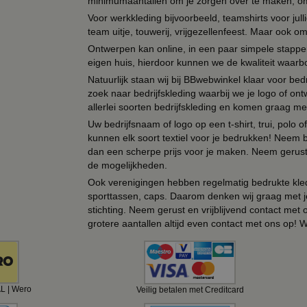
minimumaantallen om je zorgen over te maken, omda
Voor werkkleding bijvoorbeeld, teamshirts voor jul
team uitje, touwerij, vrijgezellenfeest. Maar ook 
Ontwerpen kan online, in een paar simpele stappen,
eigen huis, hierdoor kunnen we de kwaliteit waarb
Natuurlijk staan wij bij BBwebwinkel klaar voor be
zoek naar bedrijfskleding waarbij we je logo of ontw
allerlei soorten bedrijfskleding en komen graag me
Uw bedrijfsnaam of logo op een t-shirt, trui, polo
kunnen elk soort textiel voor je bedrukken! Neem b
dan een scherpe prijs voor je maken. Neem gerust 
de mogelijkheden.
Ook verenigingen hebben regelmatig bedrukte kled
sporttassen, caps. Daarom denken wij graag met j
stichting. Neem gerust en vrijblijvend contact met
grotere aantallen altijd even contact met ons op! 
AL | Wero
Veilig betalen met Creditcard