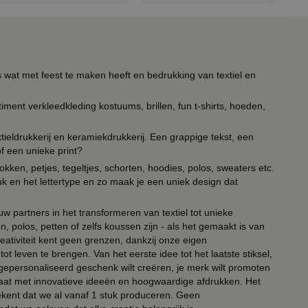
s wat met feest te maken heeft en bedrukking van textiel en
timent verkleedkleding kostuums, brillen, fun t-shirts, hoeden,
ieldrukkerij en keramiekdrukkerij. Een grappige tekst, een
of een unieke print?
kken, petjes, tegeltjes, schorten, hoodies, polos, sweaters etc.
uk en het lettertype en zo maak je een uniek design dat
ouw partners in het transformeren van textiel tot unieke
, polos, petten of zelfs koussen zijn - als het gemaakt is van
eativiteit kent geen grenzen, dankzij onze eigen
ot leven te brengen. Van het eerste idee tot het laatste stiksel,
n gepersonaliseerd geschenk wilt creëren, je merk wilt promoten
 paraat met innovatieve ideeën en hoogwaardige afdrukken. Het
tekent dat we al vanaf 1 stuk produceren. Geen