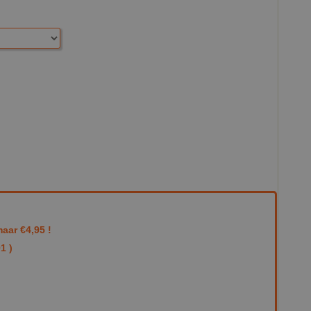
aar €4,95 !
1 )