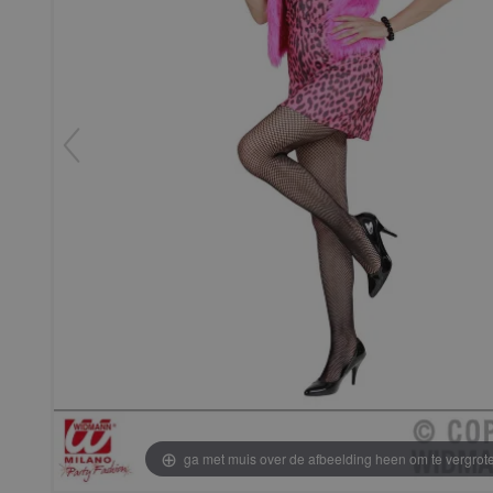
ga met muis over de afbeelding heen om te vergrot