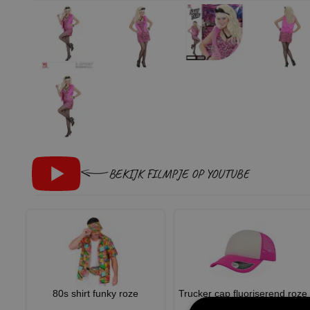
BEKIJK FILMPJE OP YOUTUBE
80s shirt funky roze
Trucker cap fluoriserend roze
met wit volwassen pe