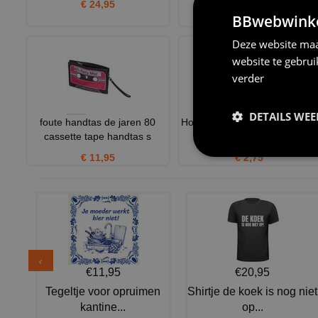
€ 24,95
BBwebwinkel
€ 9,75
Deze website maa
website te gebru
verder
DETAILS WE
foute handtas de jaren 80
Hoofdband neon geel jaren 80
cassette tape handtas s
eighties
€ 11,95
€ 2,75
€11,95
€20,95
Tegeltje voor opruimen
Shirtje de koek is nog niet
kantine...
op...