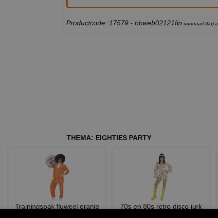
Productcode: 17579 - bbweb02121fin
voorraad (fin)
THEMA:
EIGHTIES PARTY
Trainingspak fluweel oranje
70s en 80s retro disco jurk
king of the disco 80s
dame