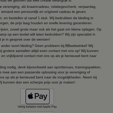
t we geloven dat elke creatie belangrijk is.
lie vereniging, als kraamcadeau, relatiegeschenk, verjaardag,
om iemand een persoonlijk en origineel cadeau te geven.
 en bestellen al vanaf 1 stuk. Wij bedrukken de kleding in
orgen, de prijs laag houden en snelle levering garanderen.
drijven, zowel grote maar ook als het gaat om kleine oplagen. Op
erp op een textiel wilt laten bedrukken? Wij zijn specialist in
t je in gesprek over de wensen!
 of ander soort kleding? Geen probleem bij BBwebwinkel! Wij
ij grotere aantallen altijd even contact met ons op! Wij kunnen
en vrijblijvend contact met ons op als je benieuwd bent naar
ing nodig, denk bijvoorbeeld aan sporttenues, trainingspakken,
e mee aan een passende oplossing voor je vereniging of
 ons op als je benieuwd bent naar de mogelijkheden. Neem bij
Wij kunnen dan een scherpe prijs voor je maken!
Veilig betalen met Apple Pay