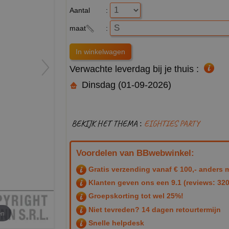
Aantal
:
maat
:
Verwachte leverdag bij je thuis :
Dinsdag (01-09-2026)
BEKIJK HET THEMA :
EIGHTIES PARTY
Voordelen van BBwebwinkel:
Gratis verzending vanaf € 100,- anders m
Klanten geven ons een
9.1
(reviews: 320
Groepskorting tot wel 25%!
Niet tevreden? 14 dagen retourtermijn
en
Snelle helpdesk