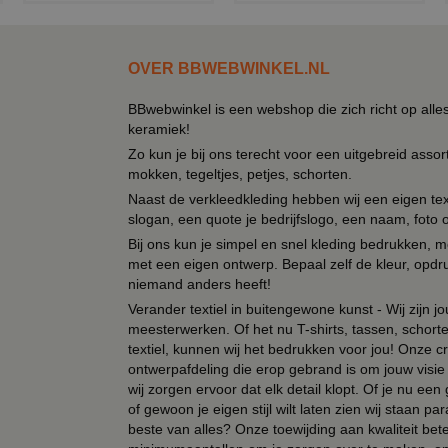
OVER BBWEBWINKEL.NL
BBwebwinkel is een webshop die zich richt op alle
keramiek!
Zo kun je bij ons terecht voor een uitgebreid assor
mokken, tegeltjes, petjes, schorten.
Naast de verkleedkleding hebben wij een eigen text
slogan, een quote je bedrijfslogo, een naam, foto 
Bij ons kun je simpel en snel kleding bedrukken, mo
met een eigen ontwerp. Bepaal zelf de kleur, opdr
niemand anders heeft!
Verander textiel in buitengewone kunst - Wij zijn j
meesterwerken. Of het nu T-shirts, tassen, schorten
textiel, kunnen wij het bedrukken voor jou! Onze cr
ontwerpafdeling die erop gebrand is om jouw visie t
wij zorgen ervoor dat elk detail klopt. Of je nu ee
of gewoon je eigen stijl wilt laten zien wij staan
beste van alles? Onze toewijding aan kwaliteit be