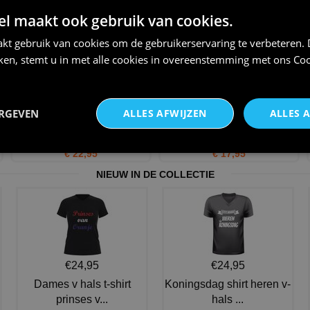
 maakt ook gebruik van cookies.
€ 34,95
€ 19,95
kt gebruik van cookies om de gebruikerservaring te verbeteren.
iken, stemt u in met alle cookies in overeenstemming met ons
Coo
ERGEVEN
ALLES AFWIJZEN
ALLES 
retro t-shirt! Cassettebandje im
Blonde pruik, fashion 80s met
not old im vint
hoofdband blond
€ 22,95
€ 17,95
NIEUW IN DE COLLECTIE
€24,95
€24,95
Dames v hals t-shirt
Koningsdag shirt heren v-
prinses v...
hals ...