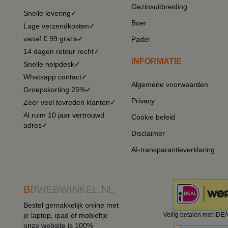
Gezinsuitbreiding
Snelle levering✓
Boer
Lage verzendkosten✓
vanaf € 99 gratis✓
Padel
14 dagen retour recht✓
INFORMATIE
Snelle helpdesk✓
Whatsapp contact✓
Algemene voorwaarden
Groepskorting 25%✓
Privacy
Zeer veel tevreden klanten✓
Al ruim 10 jaar vertrouwd
Cookie beleid
adres✓
Disclaimer
AI-transparantieverklaring
B
BWEBWINKEL.NL
Bestel gemakkelijk online met
je laptop, ipad of mobieltje
Veilig betalen met iDE
onze website is 100%