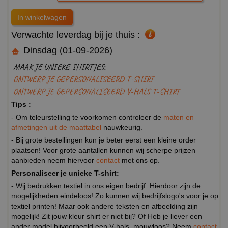
Verwachte leverdag bij je thuis :
Dinsdag (01-09-2026)
MAAK JE UNIEKE SHIRTJES:
ONTWERP JE GEPERSONALISEERD T-SHIRT
ONTWERP JE GEPERSONALISEERD V-HALS T-SHIRT
Tips :
- Om teleurstelling te voorkomen controleer de
maten en
afmetingen uit de maattabel
nauwkeurig.
- Bij grote bestellingen kun je beter eerst een kleine order
plaatsen! Voor grote aantallen kunnen wij scherpe prijzen
aanbieden neem hiervoor
contact
met ons op.
Personaliseer je unieke T-shirt:
- Wij bedrukken textiel in ons eigen bedrijf. Hierdoor zijn de
mogelijkheden eindeloos! Zo kunnen wij bedrijfslogo's voor je op
textiel printen! Maar ook andere teksten en afbeelding zijn
mogelijk! Zit jouw kleur shirt er niet bij? Of Heb je liever een
ander model bijvoorbeeld een V-hals, mouwloos? Neem
contact