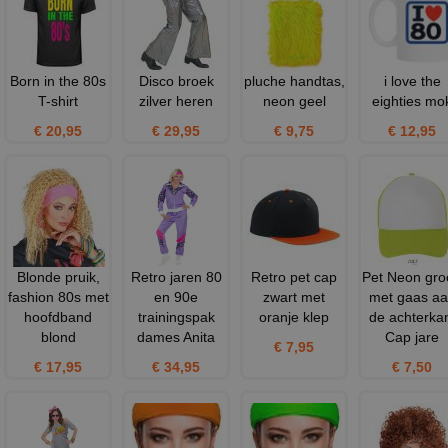
Born in the 80s
Disco broek
pluche handtas,
i love the
T-shirt
zilver heren
neon geel
eighties mo
€ 20,95
€ 29,95
€ 9,75
€ 12,95
Blonde pruik,
Retro jaren 80
Retro pet cap
Pet Neon gro
fashion 80s met
en 90e
zwart met
met gaas a
hoofdband
trainingspak
oranje klep
de achterka
blond
dames Anita
Cap jare
€ 7,95
€ 17,95
€ 34,95
€ 7,50