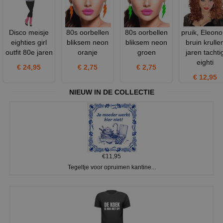
Disco meisje
80s oorbellen
80s oorbellen
pruik, Eleono
eighties girl
bliksem neon
bliksem neon
bruin krulle
outfit 80e jaren
oranje
groen
jaren tachti
eighti
€ 24,95
€ 2,75
€ 2,75
€ 12,95
NIEUW IN DE COLLECTIE
€11,95
Tegeltje voor opruimen kantine...