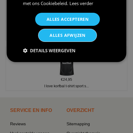
met ons
Cookiebeleid
.
Lees verder
ALLES ACCEPTEREN
€24,95
ALLES AFWIJZEN
V-hals shirt rood wit blauw st...
DETAILS WEERGEVEN
€24,95
I love korfbal t-shirt sport s...
SERVICE EN INFO
OVERZICHT
Reviews
Sitemapping