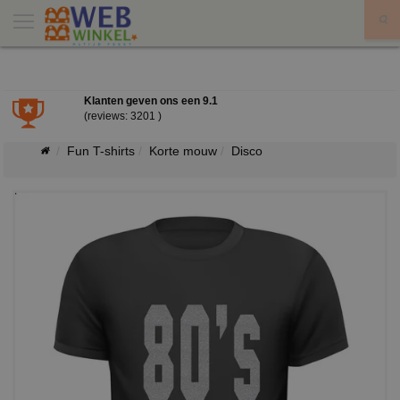
X
Klanten geven ons een
9.1
(reviews: 3201 )
Fun T-shirts
Korte mouw
Disco