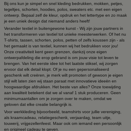
Bij ons kun je simpel en snel kleding bedrukken, mokken, petjes,
tegeltjes, schorten, hoodies, polos, sweaters etc. met een eigen
ontwerp. Bepaal zelf de kleur, opdruk en het lettertype en zo maak
je een uniek design dat niemand anders heeft!
Verander textiel in buitengewone kunst - Wij zijn jouw partners in
het transformeren van textiel tot unieke meesterwerken. Of het nu
T-shirts, tassen, schorten, polos, petten of zelfs koussen zijn - als
het gemaakt is van textiel, kunnen wij het bedrukken voor jou!
Onze creativiteit kent geen grenzen, dankzij onze eigen
ontwerpafdeling die erop gebrand is om jouw visie tot leven te
brengen. Van het eerste idee tot het laatste stiksel, wij zorgen
ervoor dat elk detail klopt. Of je nu een gepersonaliseerd
geschenk wilt creëren, je merk wilt promoten of gewoon je eigen
stijl wilt laten zien wij staan paraat met innovatieve ideeën en
hoogwaardige afdrukken. Het beste van alles? Onze toewijding
aan kwaliteit betekent dat we al vanaf 1 stuk produceren. Geen
minimumaantallen om je zorgen over te maken, omdat we
geloven dat elke creatie belangrijk is.
Voor werkkleding bijvoorbeeld, teamshirts voor jullie vereniging,
als kraamcadeau, relatiegeschenk, verjaardag, team uitje,
touwerij, vrijgezellenfeest. Maar ook om iemand een persoonlijk
en origineel cadeau te geven.