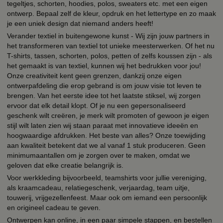
tegeltjes, schorten, hoodies, polos, sweaters etc. met een eigen
ontwerp. Bepaal zelf de kleur, opdruk en het lettertype en zo maak
je een uniek design dat niemand anders heeft!
Verander textiel in buitengewone kunst - Wij zijn jouw partners in
het transformeren van textiel tot unieke meesterwerken. Of het nu
T-shirts, tassen, schorten, polos, petten of zelfs koussen zijn - als
het gemaakt is van textiel, kunnen wij het bedrukken voor jou!
Onze creativiteit kent geen grenzen, dankzij onze eigen
ontwerpafdeling die erop gebrand is om jouw visie tot leven te
brengen. Van het eerste idee tot het laatste stiksel, wij zorgen
ervoor dat elk detail klopt. Of je nu een gepersonaliseerd
geschenk wilt creëren, je merk wilt promoten of gewoon je eigen
stijl wilt laten zien wij staan paraat met innovatieve ideeën en
hoogwaardige afdrukken. Het beste van alles? Onze toewijding
aan kwaliteit betekent dat we al vanaf 1 stuk produceren. Geen
minimumaantallen om je zorgen over te maken, omdat we
geloven dat elke creatie belangrijk is.
Voor werkkleding bijvoorbeeld, teamshirts voor jullie vereniging,
als kraamcadeau, relatiegeschenk, verjaardag, team uitje,
touwerij, vrijgezellenfeest. Maar ook om iemand een persoonlijk
en origineel cadeau te geven.
Ontwerpen kan online, in een paar simpele stappen, en bestellen