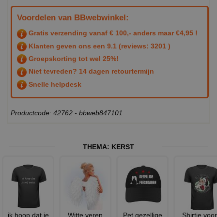
Voordelen van BBwebwinkel:
Gratis verzending vanaf € 100,- anders maar €4,95 !
Klanten geven ons een
9.1
(reviews: 3201 )
Groepskorting tot wel 25%!
Niet tevreden? 14 dagen retourtermijn
Snelle helpdesk
Productcode: 42762 - bbweb847101
THEMA:
KERST
ik hoop dat je
Witte veren
Pet gezellige
Shirtje voor