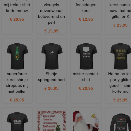
mij trekt t-shirt
vleugels
feestdagen
kerst santa 
korte mouw
opvouwbaar
kerst
saw that n
betoverend en
gifts for K
€ 20,95
€ 12,95
perf
€ 23,95
€ 19,95
superfoute
Shirtje
mister santa t-
Ho ho ho let
kerst shirtje
springend hert
shirt
party glitter
stropdas mij
goud T-shir
€ 20,95
€ 20,95
niet bellen
korte mo
€ 25,95
€ 25,95