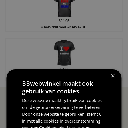
€24,95
V-hals shirt rood wit blauw st...
€24,95
×
I love korfbal t-shirt sport s...
BBwebwinkel maakt ook
gebruik van cookies.
SERVICE EN INFO
OVERZICHT
Deze website maakt gebruik van cookies
om de gebruikerservaring te verbeteren.
Reviews
Sitemapping
Door onze website te gebruiken, stemt u
in met alle cookies in overeenstemming
Veel gestelde vragen
Overzicht thema's
met ons
Cookiebeleid
.
Lees verder