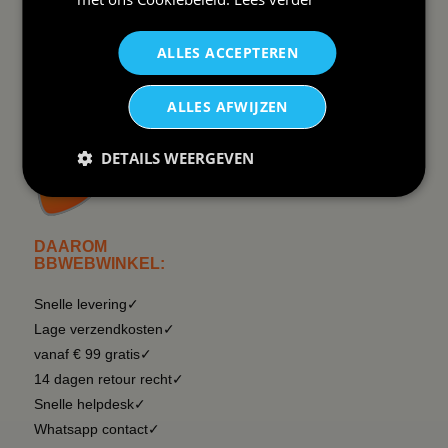
Contact
Overzicht rubrieken
Order Status
Wat vinden klanten van ons
ALLES ACCEPTEREN
Retouren & Annuleren
RSS
Uitschrijven nieuwsbrief
ALLES AFWIJZEN
Wij verzenden Postnl
DETAILS WEERGEVEN
DAAROM
BBWEBWINKEL:
Snelle levering✓
Lage verzendkosten✓
vanaf € 99 gratis✓
14 dagen retour recht✓
Snelle helpdesk✓
Whatsapp contact✓