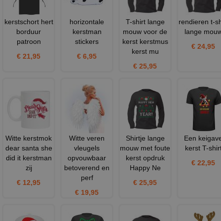
kerstschort hert
horizontale
T-shirt lange
rendieren t-sh
borduur
kerstman
mouw voor de
lange mou
patroon
stickers
kerst kerstmus
€ 24,95
kerst mu
€ 21,95
€ 6,95
€ 25,95
Witte kerstmok
Witte veren
Shirtje lange
Een keigav
dear santa she
vleugels
mouw met foute
kerst T-shir
did it kerstman
opvouwbaar
kerst opdruk
€ 22,95
zij
betoverend en
Happy Ne
perf
€ 12,95
€ 25,95
€ 19,95