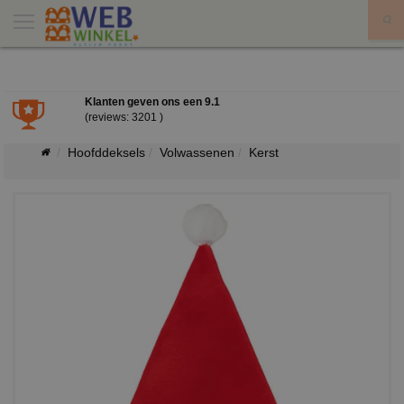
X
Klanten geven ons een
9.1
(reviews: 3201 )
Hoofddeksels
Volwassenen
Kerst