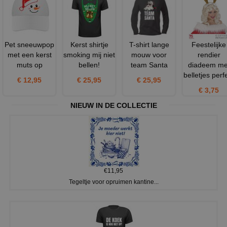
Pet sneeuwpop
Kerst shirtje
T-shirt lange
Feestelijke
met een kerst
smoking mij niet
mouw voor
rendier
muts op
bellen!
team Santa
diadeem me
belletjes perf
€ 12,95
€ 25,95
€ 25,95
€ 3,75
NIEUW IN DE COLLECTIE
€11,95
Tegeltje voor opruimen kantine...