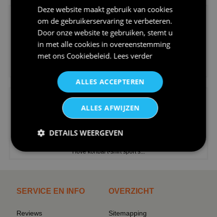
Deze website maakt gebruik van cookies
om de gebruikerservaring te verbeteren.
Door onze website te gebruiken, stemt u
in met alle cookies in overeenstemming
met ons
Cookiebeleid
.
Lees verder
€24,95
V-hals shirt rood wit blauw st...
ALLES ACCEPTEREN
ALLES AFWIJZEN
DETAILS WEERGEVEN
€24,95
I love korfbal t-shirt sport s...
SERVICE EN INFO
OVERZICHT
Reviews
Sitemapping