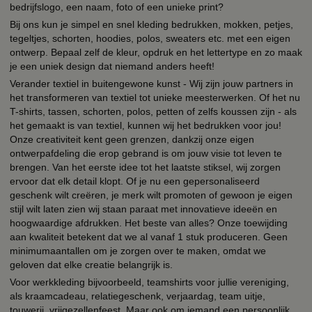
bedrijfslogo, een naam, foto of een unieke print?
Bij ons kun je simpel en snel kleding bedrukken, mokken, petjes,
tegeltjes, schorten, hoodies, polos, sweaters etc. met een eigen
ontwerp. Bepaal zelf de kleur, opdruk en het lettertype en zo maak
je een uniek design dat niemand anders heeft!
Verander textiel in buitengewone kunst - Wij zijn jouw partners in
het transformeren van textiel tot unieke meesterwerken. Of het nu
T-shirts, tassen, schorten, polos, petten of zelfs koussen zijn - als
het gemaakt is van textiel, kunnen wij het bedrukken voor jou!
Onze creativiteit kent geen grenzen, dankzij onze eigen
ontwerpafdeling die erop gebrand is om jouw visie tot leven te
brengen. Van het eerste idee tot het laatste stiksel, wij zorgen
ervoor dat elk detail klopt. Of je nu een gepersonaliseerd
geschenk wilt creëren, je merk wilt promoten of gewoon je eigen
stijl wilt laten zien wij staan paraat met innovatieve ideeën en
hoogwaardige afdrukken. Het beste van alles? Onze toewijding
aan kwaliteit betekent dat we al vanaf 1 stuk produceren. Geen
minimumaantallen om je zorgen over te maken, omdat we
geloven dat elke creatie belangrijk is.
Voor werkkleding bijvoorbeeld, teamshirts voor jullie vereniging,
als kraamcadeau, relatiegeschenk, verjaardag, team uitje,
touwerij, vrijgezellenfeest. Maar ook om iemand een persoonlijk