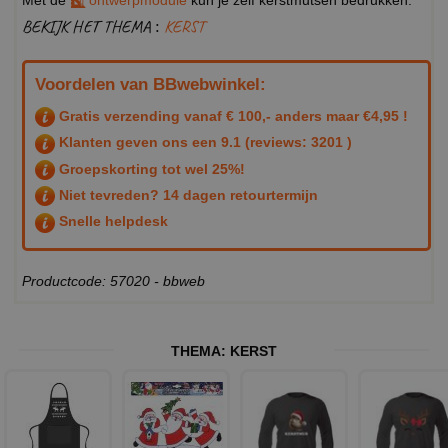
Met de
ontwerpmodule
kun je zelf kerstmutsen bedrukken.
BEKIJK HET THEMA :
KERST
Voordelen van BBwebwinkel:
Gratis verzending vanaf € 100,- anders maar €4,95 !
Klanten geven ons een
9.1
(reviews: 3201 )
Groepskorting tot wel 25%!
Niet tevreden? 14 dagen retourtermijn
Snelle helpdesk
Productcode: 57020 - bbweb
THEMA:
KERST