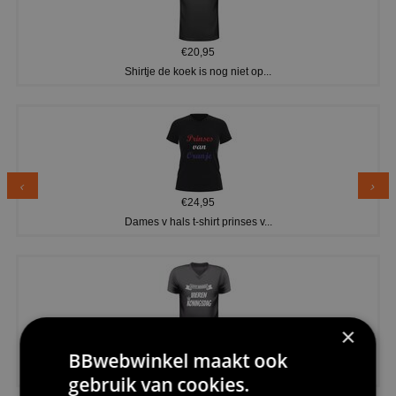
€20,95
Shirtje de koek is nog niet op...
€24,95
Dames v hals t-shirt prinses v...
×
€24,95
BBwebwinkel maakt ook
Koningsdag shirt heren v-hals ...
gebruik van cookies.